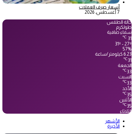
أسعار صرف العملات
7 أغسطس، 2026
حالة الطقس
طولكرم
سماء صافية
℃
31
31º - 27º
57%
6.23 كيلومتر/ساعة
℃
31
الجمعة
℃
33
السبت
℃
33
الأحد
℃
35
الأثنين
℃
35
الثلاثاء
الأشهر
الأخيرة