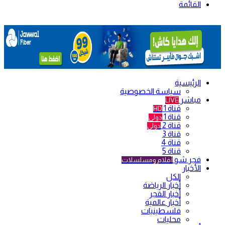
القائمة
الرئيسية
سياسة الخصوصية
مباشر
LIVE
قناة 1
HD
قناة 1
دولي
قناة 2
دولي
قناة 3
قناة 4
قناة 5
فجر شو
أفلام ومسلسلات
الأخبار
الكل
أخبار الرياضة
أخبار الفجر
أخبار عالمية
فلسطينيات
محليات