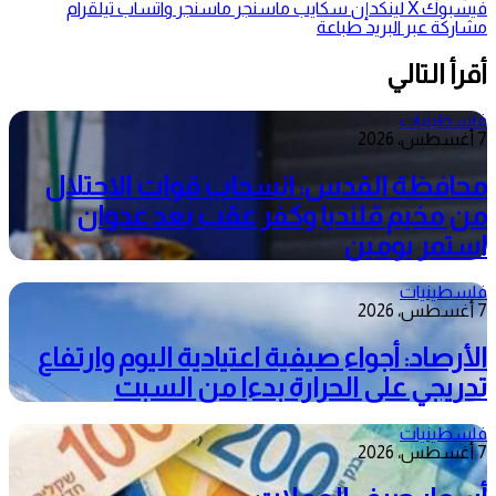
فيسبوك
‫X
لينكدإن
سكايب
ماسنجر
ماسنجر
واتساب
تيلقرام
مشاركة عبر البريد
طباعة
أقرأ التالي
فلسطينيات
7 أغسطس، 2026
محافظة القدس: انسحاب قوات الاحتلال
من مخيم قلنديا وكفر عقب بعد عدوان
استمر يومين
فلسطينيات
7 أغسطس، 2026
الأرصاد: أجواء صيفية اعتيادية اليوم وارتفاع
تدريجي على الحرارة بدءا من السبت
فلسطينيات
7 أغسطس، 2026