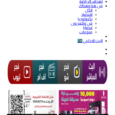
أهداف الرياضة
من هنا وهناك
الكل
اقتصاد
تكنولوجيا
فن وتلفزيون
قضايا
منوعات
فيديو
البث الاذاعي
FM
الوضع
المظلم