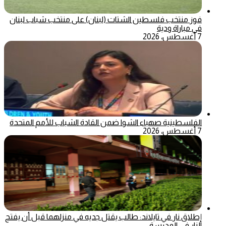
فوز منتخب فلسطين الشتات (لبنان) على منتخب شباب لبنان
في مباراة ودية
7 أغسطس، 2026
الفلسطينية صهباء الشوا ضمن القادة الشباب للأمم المتحدة
7 أغسطس، 2026
إطلاق نار في تايلاند: طالب يقتل جديه في منزلهما قبل أن يفتح
النار في المدرسة