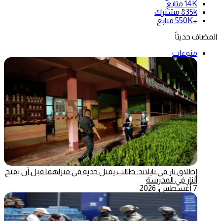
14K
متابع
835k
مشترك
+550K
متابع
المضاف حديثاً
منوعات
إطلاق نار في تايلاند: طالب يقتل جديه في منزلهما قبل أن يفتح
النار في المدرسة
7 أغسطس، 2026