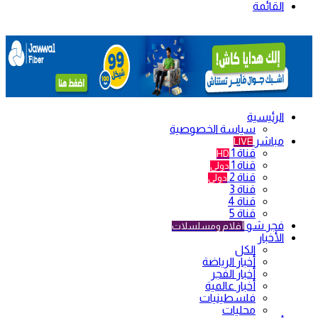
القائمة
الرئيسية
سياسة الخصوصية
مباشر
LIVE
قناة 1
HD
قناة 1
دولي
قناة 2
دولي
قناة 3
قناة 4
قناة 5
فجر شو
أفلام ومسلسلات
الأخبار
الكل
أخبار الرياضة
أخبار الفجر
أخبار عالمية
فلسطينيات
محليات