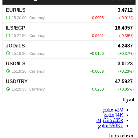
تابعونا
2M+
متابع
14K
متابع
835k
مشترك
+550K
متابع
المضاف حديثاً