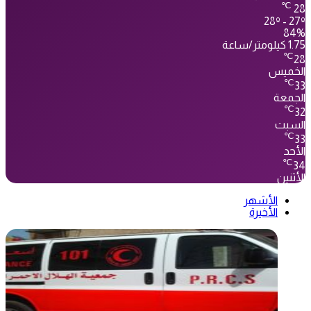
℃
28
28º - 27º
84%
1.75 كيلومتر/ساعة
℃
28
الخميس
℃
33
الجمعة
℃
32
السبت
℃
33
الأحد
℃
34
الأثنين
الأشهر
الأخيرة