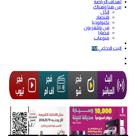
أهداف الرياضة
من هنا وهناك
الكل
اقتصاد
تكنولوجيا
فن وتلفزيون
قضايا
منوعات
فيديو
البث الاذاعي
FM
الوضع
المظلم