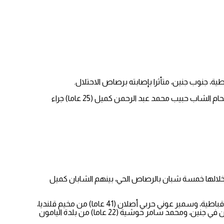
وكان الشاب نزال أصيب بالرصاص الحي في الرقبة والصدر خلال اقتحام قوات الاحتلال للبلدة، وقد وصفت إصابته بالحرجة، كما استشهد خلال الاقتحام الشاب حبيب محمد عبد الرحمن كميل (25 عاما) جراء
صرة منزله، ما أدى لاندلاع مواجهات، أصيب خلالها خمسة شبان بالرصاص الحي، بينهم الشابان كميل
وبارتقاء الشاب نزال، يرتفع عدد الشهداء منذ بداية العام الجاري إلى تسعة، بينهم ثلاثة أطفال، وهم: حبيب محمد عبد الرحمن كميل (25 عاما) من قباطية، وسمير عوني حربي أصلان (41 عاما) من مخيم قلنديا،
وسند محمد عثمان سمامرة (19 عاما) من الظاهرية، وأحمد عامر سليم أبو جنيد (21 عاما)، من مخيم بلاطة، وفؤاد محمد عابد (17 عاما) من كفر دان في جنين، ومحمد سامر حوشية (22 عاما) من بلدة اليامون