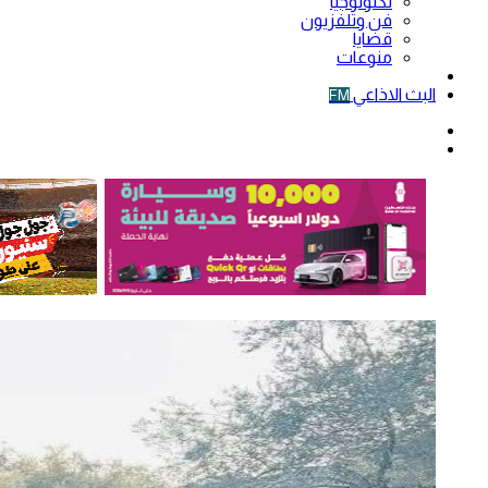
تكنولوجيا
فن وتلفزيون
قضايا
منوعات
فيديو
البث الاذاعي
FM
الوضع
المظلم