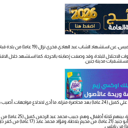
 نزال (19 عاما) من بلدة قباطية، جنوب جنين، متأثرا بإصابته برصاص الاحتلال.
ى مستشفيات مدينة جنين.
وأفاد مراسلنا بأن قوات الاحتلال اقتحمت البلدة، واعتقلت الشاب محمد علي كميل (24 عاما) بعد محا