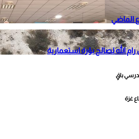
م الله لصالح بؤرة استعمارية
مدرسي باقٍ