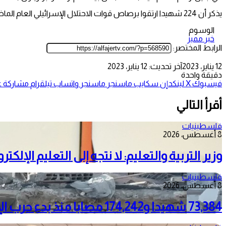
يذكر أن 224 شهيدا ارتقوا برصاص قوات الاحتلال الإسرائيلي العام الماضي.
الوسوم
خبر مميز
الرابط المختصر:
12 يناير، 2023
آخر تحديث: 12 يناير، 2023
دقيقة واحدة
فيسبوك
‫X
لينكدإن
سكايب
ماسنجر
ماسنجر
واتساب
تيلقرام
مشاركة عب
أقرأ التالي
فلسطينيات
8 أغسطس، 2026
وزير التربية والتعليم: لا نتجه إلى التعليم الإلك
فلسطينيات
8 أغسطس، 2026
73,384 شهيدا و174,242 مصابا منذ بدء حرب الإبادة على قطاع غزة