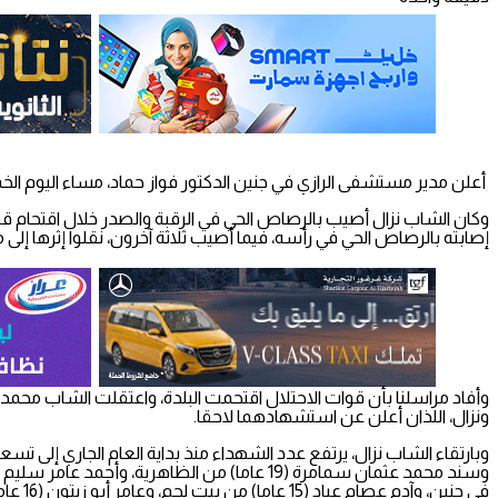
أعلن مدير مستشفى الرازي في جنين الدكتور فواز حماد، مساء اليوم الخميس، عن استشهاد الشاب عبد الهادي فخري
إصابته بالرصاص الحي في رأسه، فيما أصيب ثلاثة آخرون، نقلوا إثرها إل
ونزال، اللذان أعلن عن استشهادهما لاحقا.
في جنين، وآدم عصام عياد (15 عاما) من بيت لحم، وعامر أبو زيتون (16 عاما) من نابلس.