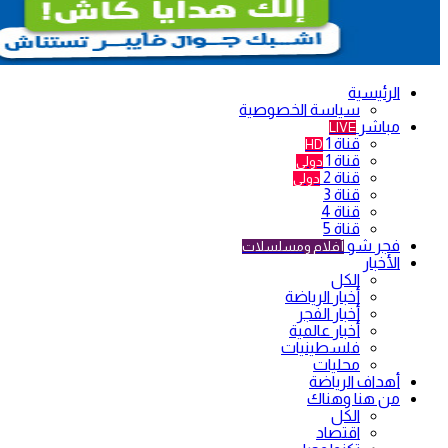
الرئيسية
سياسة الخصوصية
مباشر
LIVE
قناة 1
HD
قناة 1
دولي
قناة 2
دولي
قناة 3
قناة 4
قناة 5
فجر شو
أفلام ومسلسلات
الأخبار
الكل
أخبار الرياضة
أخبار الفجر
أخبار عالمية
فلسطينيات
محليات
أهداف الرياضة
من هنا وهناك
الكل
اقتصاد