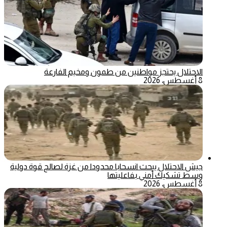
الاحتلال يحتجز مواطنين من طمون ومخيم الفارعة
8 أغسطس، 2026
جيش الاحتلال يبحث انسحابا محدودا من غزة لصالح قوة دولية
وسط تشكيك أمني بفاعليتها
8 أغسطس، 2026