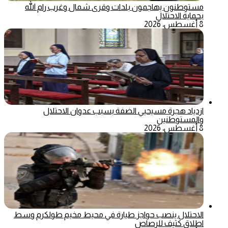
مستوطنون يهاجمون بلدات وقرى شمال وغرب رام الله
بحماية الاحتلال
8 أغسطس، 2026
ازدياد هجرة مسيحيي الضفة بسبب عدوان الاحتلال
والمستوطنين
8 أغسطس، 2026
الاحتلال ينصب حواجز طيارة في محيط مخيم طولكرم وسط
اطلاق كثيف للرصاص