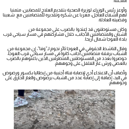
المحتلة.
وأوعز رئيس الوزراء، لوزيرة الصحية بتقديم العلاج للمصابين، متمنيا
لهم الشفاء العاجل، معربا عن شكره وتقديره للمتضامنين مع شعبنا
وقضيته العادلة.
وكان مستوطنون قد اعتدوا بالضرب على مجموعة من
الشبان والمتضامنين الأجانب، خلال مشاركتهم في مسار سياحي قرب
بلدة العوجا شمال أريحا.
وقال الناشط الحقوقي في العوجا ثائر نجوم لـ”وفا”، إن مجموعة من
الشباب برفقة متضامنين أجانب كانوا في مسار سياحي قرب العوجا،
حوصروا بعدد من المستوطنين المتطرفين الذين باغتوهم بالضرب
بالعصي ورش غاز الفلفل على وجوههم.
وأضاف أن الاعتداء أدى لإصابة فتاة أجنبية من إيطاليا بكسور ورضوض
في اليد، إضافة إلى إصابة عدد من الشباب برضوض والغاز الحارق على
وجوههم.