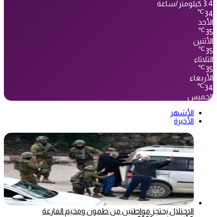
3.4 كيلومتر/ساعة
℃
34
الأحد
℃
35
الأثنين
℃
35
الثلاثاء
℃
35
الأربعاء
℃
34
الخميس
الأشهر
الأخيرة
الاحتلال يحتجز مواطنين من طمون ومخيم الفارعة