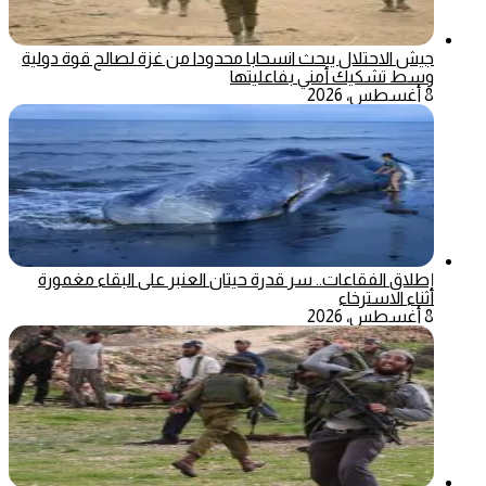
جيش الاحتلال يبحث انسحابا محدودا من غزة لصالح قوة دولية
وسط تشكيك أمني بفاعليتها
8 أغسطس، 2026
إطلاق الفقاعات.. سر قدرة حيتان العنبر على البقاء مغمورة
أثناء الاسترخاء
8 أغسطس، 2026