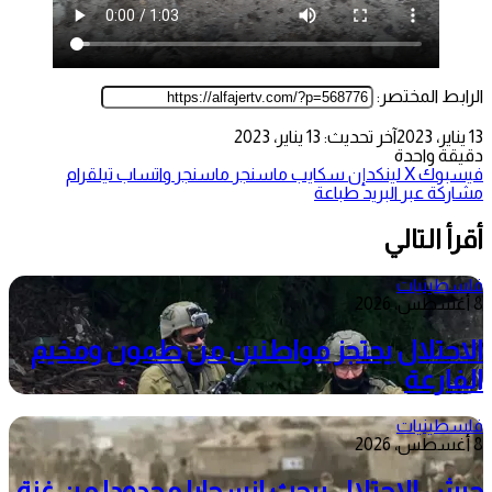
الرابط المختصر:
13 يناير، 2023
آخر تحديث: 13 يناير، 2023
دقيقة واحدة
فيسبوك
‫X
لينكدإن
سكايب
ماسنجر
ماسنجر
واتساب
تيلقرام
مشاركة عبر البريد
طباعة
أقرأ التالي
فلسطينيات
8 أغسطس، 2026
الاحتلال يحتجز مواطنين من طمون ومخيم
الفارعة
فلسطينيات
8 أغسطس، 2026
جيش الاحتلال يبحث انسحابا محدودا من غزة