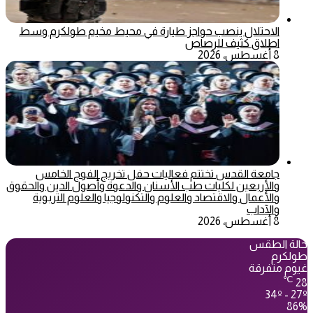
الاحتلال ينصب حواجز طيارة في محيط مخيم طولكرم وسط
اطلاق كثيف للرصاص
8 أغسطس، 2026
جامعة القدس تختتم فعاليات حفل تخريج الفوج الخامس
والأربعين لكليات طب الأسنان والدعوة وأصول الدين والحقوق
والأعمال والاقتصاد والعلوم والتكنولوجيا والعلوم التربوية
والآداب
8 أغسطس، 2026
حالة الطقس
طولكرم
غيوم متفرقة
℃
28
34º - 27º
86%