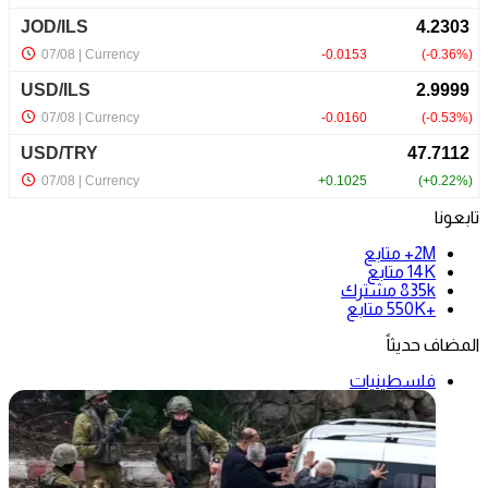
تابعونا
2M+
متابع
14K
متابع
835k
مشترك
+550K
متابع
المضاف حديثاً
فلسطينيات