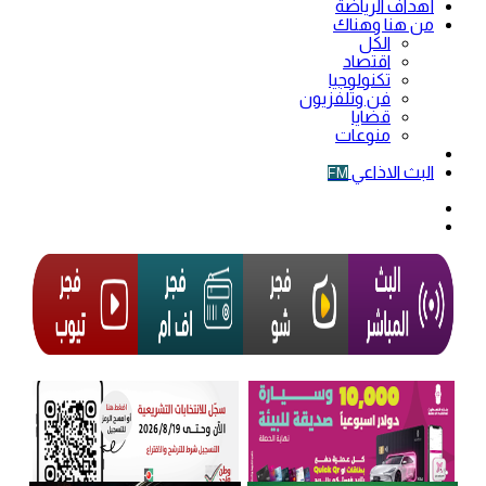
أهداف الرياضة
من هنا وهناك
الكل
اقتصاد
تكنولوجيا
فن وتلفزيون
قضايا
منوعات
فيديو
البث الاذاعي
FM
الوضع
المظلم