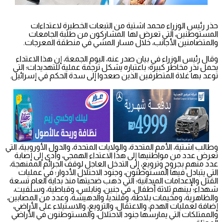
حذر رئيس الوزراء محمد اشتية من التبعات الخطيرة لاعتداءات
المستوطنين، التي تعرض لها المشاركون من طلبة الجامعات
والمتضامنين الأجانب، خلال مسار المشي في منطقة المعرجات.
وقال رئيس الوزراء في بيان صدر عنه، اليوم الجمعة، إن هذا الاعتداء
يحمل نذر مخاطر كبيرة؛ باعتباره يشكل ترجمة عملية للتهديدات؛ التي
توعد بها غلاة المتطرفين الذين صعدوا إلى سدة الحكم في إسرائيل.
وطالب اشتية، الأمم المتحدة، والولايات المتحدة، والدول الأوروبية، التي
تعرض عدد من مواطنيها إلى هذا الاعتداء الهمجي، وأدى إلى إصابة
عدد منهم بجروح وترويع، إلى التدخل العاجل لوقف الجرائم الممنهجة،
التي يتبادل فيها المستوطنون، وجنود الاحتلال الأدوار؛ في عمليات
القتل والإعدامات الميدانية؛ التي ذهب ضحيتها منذ بداية العام تسعة
شهداء؛ بينهم ثلاثة أطفال، في جنين، ونابلس، وقباطية، وسلفيت،
والظاهرية، ومخيمات بلاطة، وقلنديا، والدهيشة، وعدد من المصابين،
إضافة لعمليات الهدم، والاعتقال، والترويع، والاستيلاء على الأراضي،
والممتلكات التي يمارسها جنود الاحتلال، والمستوطنون في الأراضي