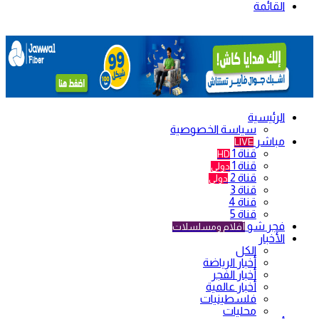
القائمة
الرئيسية
سياسة الخصوصية
مباشر
LIVE
قناة 1
HD
قناة 1
دولي
قناة 2
دولي
قناة 3
قناة 4
قناة 5
فجر شو
أفلام ومسلسلات
الأخبار
الكل
أخبار الرياضة
أخبار الفجر
أخبار عالمية
فلسطينيات
محليات