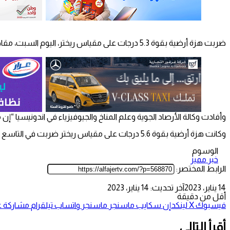
ضربت هزة أرضية بقوة 5.3 درجات على مقياس ريختر، اليوم السبت، مقاطعة بنجكولو غرب إندونيسيا، دون ورود تقارير عن وقوع إصابات أو أضرار مادية.
وأفادت وكالة الأرصاد الجوية وعلم المناخ والجيوفيزياء في اندونيسيا “إن مركز الهزة كان على بعد 55 كيلومترا جنوب غرب منطقة ك
وكانت هزة أرضية بقوة 5.6 درجات على مقياس ريختر ضربت في التاسع من الشهر الجاري إقليم جاوة الشرقية غرب إندونيسيا، دون وقوع أضرار مادية أو بشرية.
الوسوم
خبر مميز
الرابط المختصر:
14 يناير، 2023
آخر تحديث: 14 يناير، 2023
أقل من دقيقة
فيسبوك
‫X
لينكدإن
سكايب
ماسنجر
ماسنجر
واتساب
تيلقرام
مشاركة عب
أقرأ التالي