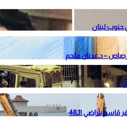
جنوب لبنان
لرصاص – د.عدنان ملحم
قاسم بأراضي الـ48