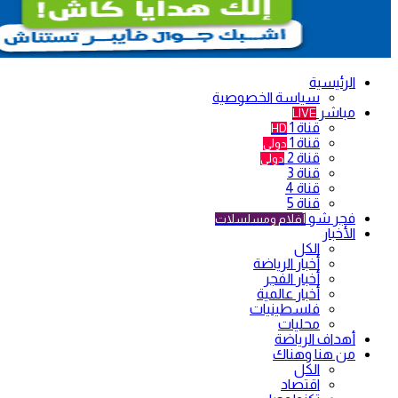
الرئيسية
سياسة الخصوصية
مباشر
LIVE
قناة 1
HD
قناة 1
دولي
قناة 2
دولي
قناة 3
قناة 4
قناة 5
فجر شو
أفلام ومسلسلات
الأخبار
الكل
أخبار الرياضة
أخبار الفجر
أخبار عالمية
فلسطينيات
محليات
أهداف الرياضة
من هنا وهناك
الكل
اقتصاد