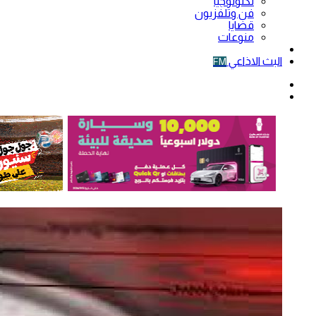
تكنولوجيا
فن وتلفزيون
قضايا
منوعات
فيديو
البث الاذاعي
FM
الوضع
المظلم