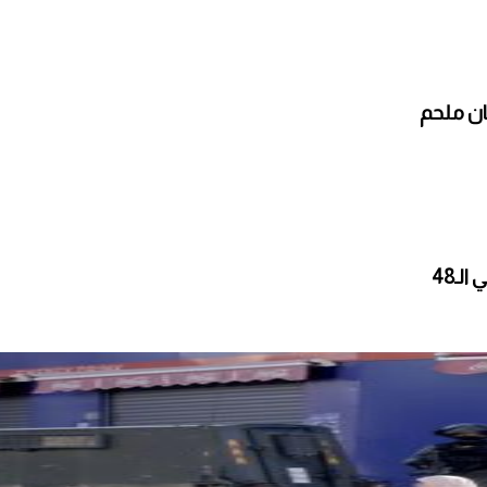
ان ملحم
ـ48