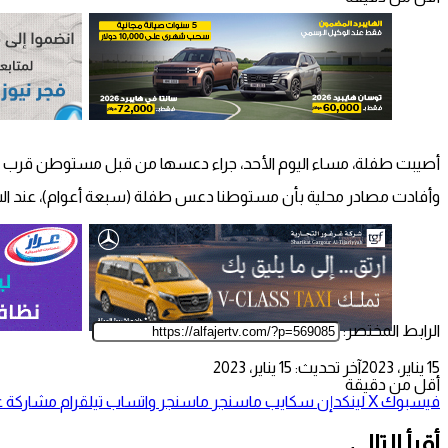
أصيبت طفلة، مساء اليوم الأحد، جراء دعسها من قبل مستوطن قرب قر
وأفادت مصادر محلية بأن مستوطنا دعس طفلة (سبعة أعوام)، عند الشا
الرابط المختصر:
15 يناير، 2023
آخر تحديث: 15 يناير، 2023
أقل من دقيقة
فيسبوك
‫X
لينكدإن
سكايب
ماسنجر
ماسنجر
واتساب
تيلقرام
مشاركة عب
أقرأ التالي