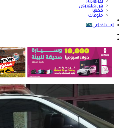
تكنولوجيا
فن وتلفزيون
قضايا
منوعات
فيديو
البث الاذاعي
FM
الوضع
المظلم