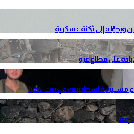
ن ويحوّله إلى ثكنة عسكرية
م مسنين فلسطينيين في بيت لاهيا
ارعة