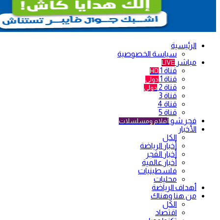
الرئيسية
سياسة الخصوصية
مباشر
LIVE
قناة 1
HD
قناة 1
دولي
قناة 2
دولي
قناة 3
قناة 4
قناة 5
فجر شو
أفلام ومسلسلات
الأخبار
الكل
أخبار الرياضة
أخبار الفجر
أخبار عالمية
فلسطينيات
محليات
أهداف الرياضة
من هنا وهناك
الكل
اقتصاد