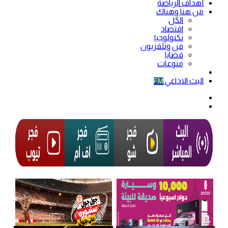
أهداف الرياضة
من هنا وهناك
الكل
اقتصاد
تكنولوجيا
فن وتلفزيون
قضايا
منوعات
فيديو
البث الاذاعي
FM
الوضع
المظلم