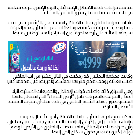
هدمت جرافات بلدية الاحتلال الإسرائيلي، اليوم الإثنين، غرفة سكنية
في بلدة بيت حنينا، شمال شرق القدس المحتلة.
وأفادت مراسلتنا بأن قوات الاحتلال اقتحمت حي الأشقرية في بيت
حنينا وهدمت غرفة سكنية تعود لعائلة خضر، علما أن هذه الغرفة
شيدتها العائلة على أرضها خوفا من استيلاء المستوطنين عليها.
وكانت محكمة الاحتلال قد رفضت في الثاني عشر من آب الماضي
طلب العائلة بوقف هدم منازلها الخمسة، وأجبرتها على هدمها ذاتيا.
وفي السياق ذاته، واصلت قوات الاحتلال والجميعات الاستيطانية،
أعمال التجريف والحفريات داخل “أرض الحمراء” التي استولى عليها
المستوطنون نهاية الشهر الماضي في بلدة سلوان، جنوب المسجد
الأقصى المبارك.
وذكرت مصادر محلية أن جرافات الاحتلال أجرت أعمال تجريف،
واقتلعت أشجارا في الأرض الواقعة بالقرب من مسجد عين سلوان،
وأن طواقم بلدية الاحتلال قامت بصب الباطون في الأرض؛ لوضع
بوابة الكترونية تمنع دخول سكان الحي إليها.