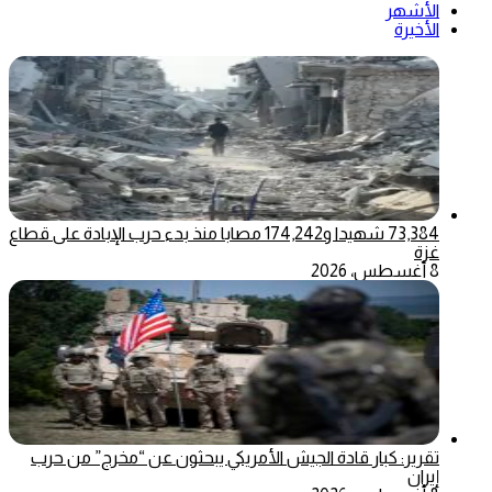
الأشهر
الأخيرة
73,384 شهيدا و174,242 مصابا منذ بدء حرب الإبادة على قطاع
غزة
8 أغسطس، 2026
تقرير: كبار قادة الجيش الأمريكي يبحثون عن “مخرج” من حرب
إيران