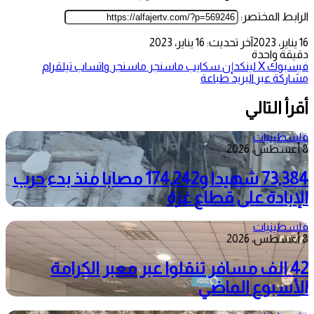
الرابط المختصر:
16 يناير، 2023
آخر تحديث: 16 يناير، 2023
دقيقة واحدة
فيسبوك
‫X
لينكدإن
سكايب
ماسنجر
ماسنجر
واتساب
تيلقرام
مشاركة عبر البريد
طباعة
أقرأ التالي
فلسطينيات
8 أغسطس، 2026
73,384 شهيدا و174,242 مصابا منذ بدء حرب
الإبادة على قطاع غزة
فلسطينيات
8 أغسطس، 2026
42 الف مسافر تنقلوا عبر معبر الكرامة
الأسبوع الماضي