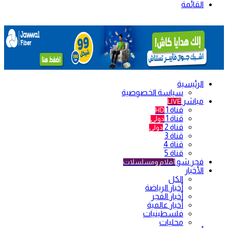
القائمة
الرئيسية
سياسة الخصوصية
مباشر
LIVE
قناة 1
HD
قناة 1
دولي
قناة 2
دولي
قناة 3
قناة 4
قناة 5
فجر شو
أفلام ومسلسلات
الأخبار
الكل
أخبار الرياضة
أخبار الفجر
أخبار عالمية
فلسطينيات
محليات