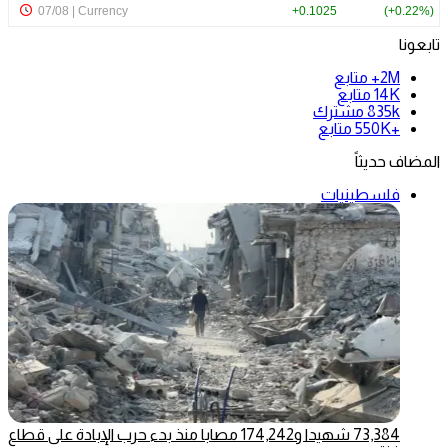
تابعونا
2M+
متابع
14K
متابع
835k
مشترك
+550K
متابع
المضاف حديثاً
فلسطينيات
73,384 شهيدا و174,242 مصابا منذ بدء حرب الإبادة على قطاع