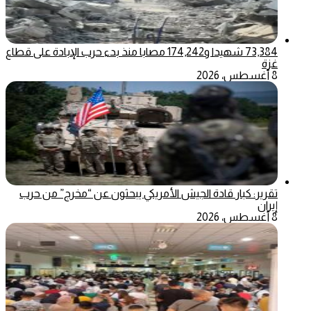
73,384 شهيدا و174,242 مصابا منذ بدء حرب الإبادة على قطاع
غزة
8 أغسطس، 2026
تقرير: كبار قادة الجيش الأمريكي يبحثون عن “مخرج” من حرب
إيران
8 أغسطس، 2026