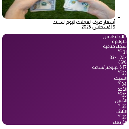
أسعار صرف العملات اليوم السبت
8 أغسطس، 2026
حالة الطقس
طولكرم
سماء صافية
℃
31
33º - 28º
65%
6.17 كيلومتر/ساعة
℃
33
السبت
℃
34
الأحد
℃
35
الأثنين
℃
35
الثلاثاء
℃
35
الأربعاء