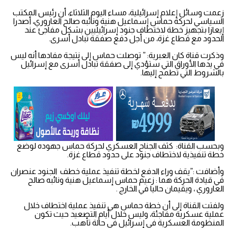
زعمت وسائل إعلام إسرائيلية، مساء اليوم الثلاثاء، أن رئيس المكتب
السياسي لحركة حماس إسماعيل هنية ونائبه صالح العاروري، أصدرا
إيعازا بتجهيز خطة لاختطاف جنود إسرائيليين بشكل مفاجئ عند
الحدود مع قطاع غزة، من أجل دفع صفقة تبادل أسرى.
وذكرت قناة كان العبرية: ” توصلت حماس إلى نتيجة مفادها أنه ليس
في يدها الأوراق التي ستؤدي إلى صفقة تبادل أسرى مع إسرائيل
بالشروط التي تطمح إليها.
وبحسب القناة: كثف الجناح العسكري لحركة حماس جهوده لوضع
خطة تنفيذية لاختطاف جنود على حدود قطاع غزة.
وأضافت :”يقف وراء الدفع لخطة تنفيذ عملية خطف الجنود عنصران
في قيادة الحركة هما : زعيم حماس إسماعيل هنية ونائبه صالح
العاروري ، ويقيمان حاليا في الخارج .
ولفتت القناة إلى أن خطة حماس هي تنفيذ عملية اختطاف خلال
عملية عسكرية مفاجئة، وليس خلال أيام التصعيد حيث تكون
المنظومة العسكرية في إسرائيل في حالة تأهب.