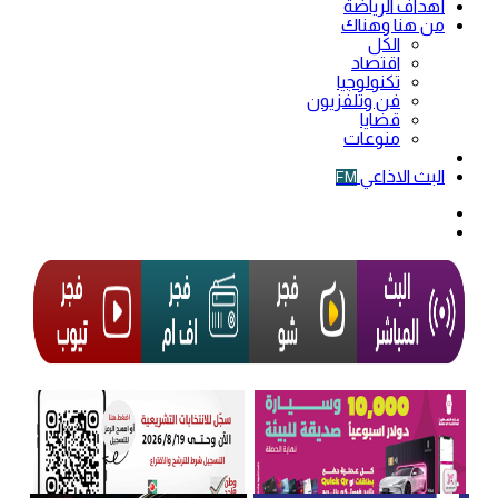
أهداف الرياضة
من هنا وهناك
الكل
اقتصاد
تكنولوجيا
فن وتلفزيون
قضايا
منوعات
فيديو
البث الاذاعي
FM
الوضع
المظلم