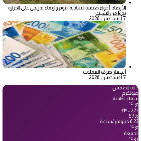
الأرصاد: أجواء صيفية اعتيادية اليوم وارتفاع تدريجي على الحرارة
بدءا من السبت
7 أغسطس، 2026
أسعار صرف العملات
7 أغسطس، 2026
حالة الطقس
طولكرم
سماء صافية
℃
31
31º - 27º
57%
6.23 كيلومتر/ساعة
℃
31
الجمعة
℃
33