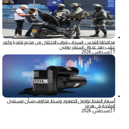
محافظة القدس: انسحاب قوات الاحتلال من مخيم قلنديا وكفر
عقب بعد عدوان استمر يومين
7 أغسطس، 2026
أسعار النفط تواصل الصعود وسط مخاوف بشأن مستقبل
الملاحة في هرمز
7 أغسطس، 2026
‫X
تيلقرام
ماسنجر
ماسنجر
واتساب
فيسبوك