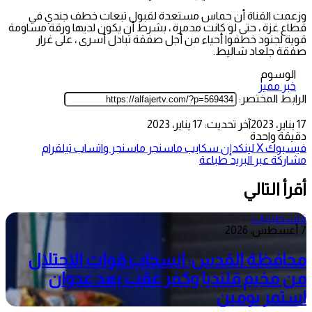
وزعمت القناة أن حماس مستعدة لقبول تبعات خطف جندي في
قطاع غزة ، حتى لو كانت مدمرة ، بشرط أن يكون لديها ورقة مساومة
قوية لجنود خطفوا أحياء من أجل صفقة تبادل أسرى ، على غرار
صفقة جلعاد شاليط.
الوسوم
خبر مميز
الرابط المختصر:
17 يناير، 2023
آخر تحديث: 17 يناير، 2023
دقيقة واحدة
فيسبوك
‫X
لينكدإن
سكايب
ماسنجر
ماسنجر
واتساب
تيلقرام
مشاركة عبر البريد
طباعة
أقرأ التالي
فلسطينيات
7 أغسطس، 2026
محافظة القدس: انسحاب قوات الاحتلال
من مخيم قلنديا وكفر عقب بعد عدوان
استمر يومين