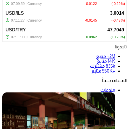
تابعونا
2M+
متابع
14K
متابع
835k
مشترك
+550K
متابع
المضاف حديثاً
منوعات