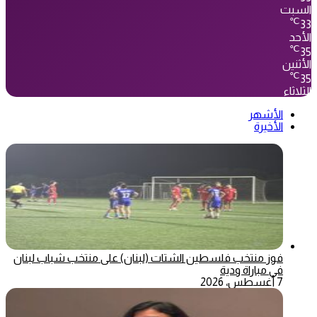
السبت
℃
33
الأحد
℃
35
الأثنين
℃
35
الثلاثاء
الأشهر
الأخيرة
فوز منتخب فلسطين الشتات (لبنان) على منتخب شباب لبنان
في مباراة ودية
7 أغسطس، 2026