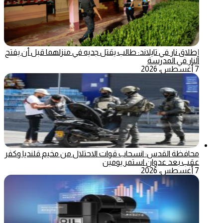
إطلاق نار في تايلاند: طالب يقتل جديه في منزلهما قبل أن يفتح
النار في المدرسة
7 أغسطس، 2026
محافظة القدس: انسحاب قوات الاحتلال من مخيم قلنديا وكفر
عقب بعد عدوان استمر يومين
7 أغسطس، 2026