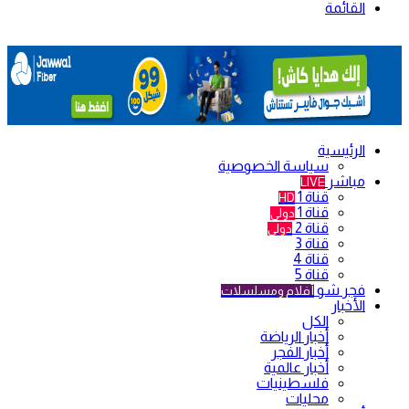
القائمة
الرئيسية
سياسة الخصوصية
مباشر
LIVE
قناة 1
HD
قناة 1
دولي
قناة 2
دولي
قناة 3
قناة 4
قناة 5
فجر شو
أفلام ومسلسلات
الأخبار
الكل
أخبار الرياضة
أخبار الفجر
أخبار عالمية
فلسطينيات
محليات