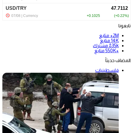
تابعونا
2M+
متابع
14K
متابع
835k
مشترك
+550K
متابع
المضاف حديثاً
فلسطينيات