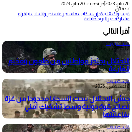
20 يناير، 2023
آخر تحديث: 20 يناير، 2023
2 دقائق
فيسبوك
‫X
لينكدإن
سكايب
ماسنجر
ماسنجر
واتساب
تيلقرام
مشاركة عبر البريد
طباعة
أقرأ التالي
فلسطينيات
8 أغسطس، 2026
الاحتلال يحتجز مواطنين من طمون ومخيم
الفارعة
فلسطينيات
8 أغسطس، 2026
جيش الاحتلال يبحث انسحابا محدودا من غزة
لصالح قوة دولية وسط تشكيك أمني
بفاعليتها
فلسطينيات
8 أغسطس، 2026