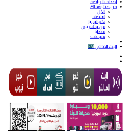
أهداف الرياضة
من هنا وهناك
الكل
اقتصاد
تكنولوجيا
فن وتلفزيون
قضايا
منوعات
فيديو
البث الاذاعي
FM
الوضع
المظلم