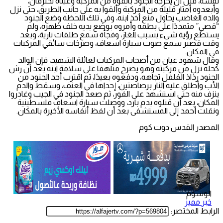
نفسه، قبل أن يخرجه الجنود بالقوة من المركبة وعيناه تحترقان،
وأبعدوه أمتار قليلة من المركبة وألقوا به على جانب الطريق، حتى نزل
والده الغاضب يحاول منع أخذ ابنه، وفي تلك اللحظة وضع الجنود
“قصي” متمددًا على بطمه وأمروه بوضع يديه خلف ظهره، ولم
يستطع رؤية شيء بسبب الغاز، وفجأة سمع طلقات نارية، وبعد
وقت قصير سمع صوت سيارة اسعاف، وصرخات سائقي المركبات
في المكان.
وقال شهود عيان من أصحاب المركبات لعائلة الشهيد، فإن الوالد
كحلة نزل من مركبته وهو يصرخ متلهفا على سلامة ابنه بعد أن رش
الجنود رذاذ الفلفل تجاهه، ودفعوه بعيدًا، ثم اقترب أحد الجنود من
الأب وأطلق عليه النار برصاصتين، إحداها في العنف، وسقط والدم
ينزف منه حتى استشهد على الفور، ثم صعد الجنود في الجيب وغادروا
المكان، بعد أن قتلوه بدم بارد، ووصلت سيارة اسعاف فلسطينية
ونقلت أحمد إلى المستشفى بعد أن لفظ أنفاسه الأخيرة بالمكان.
المصدر القدس دوت كوم
الوسوم
خبر مميز
الرابط المختصر: