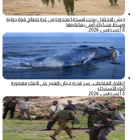
جيش الاحتلال يبحث انسحابا محدودا من غزة لصالح قوة دولية
وسط تشكيك أمني بفاعليتها
8 أغسطس، 2026
إطلاق الفقاعات.. سر قدرة حيتان العنبر على البقاء مغمورة
أثناء الاسترخاء
8 أغسطس، 2026