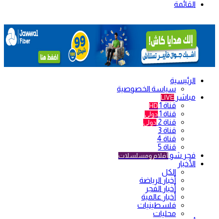
القائمة
الرئيسية
سياسة الخصوصية
مباشر
LIVE
قناة 1
HD
قناة 1
دولي
قناة 2
دولي
قناة 3
قناة 4
قناة 5
فجر شو
أفلام ومسلسلات
الأخبار
الكل
أخبار الرياضة
أخبار الفجر
أخبار عالمية
فلسطينيات
محليات