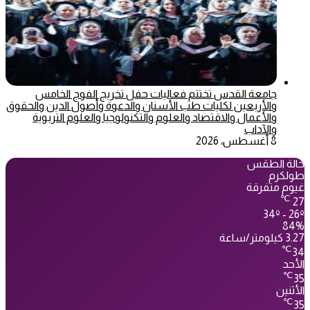
جامعة القدس تختتم فعاليات حفل تخريج الفوج الخامس
والأربعين لكليات طب الأسنان والدعوة وأصول الدين والحقوق
والأعمال والاقتصاد والعلوم والتكنولوجيا والعلوم التربوية
والآداب
8 أغسطس، 2026
حالة الطقس
طولكرم
غيوم متفرقة
℃
27
34º - 26º
84%
3.27 كيلومتر/ساعة
℃
34
الأحد
℃
35
الأثنين
℃
35