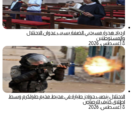
ازدياد هجرة مسيحيي الضفة بسبب عدوان الاحتلال
والمستوطنين
8 أغسطس، 2026
الاحتلال ينصب حواجز طيارة في محيط مخيم طولكرم وسط
اطلاق كثيف للرصاص
8 أغسطس، 2026
‫X
تيلقرام
ماسنجر
ماسنجر
واتساب
فيسبوك