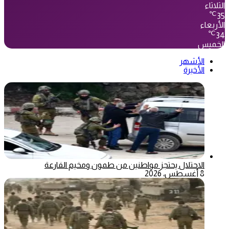
الثلاثاء
℃
35
الأربعاء
℃
34
الخميس
الأشهر
الأخيرة
الاحتلال يحتجز مواطنين من طمون ومخيم الفارعة
8 أغسطس، 2026