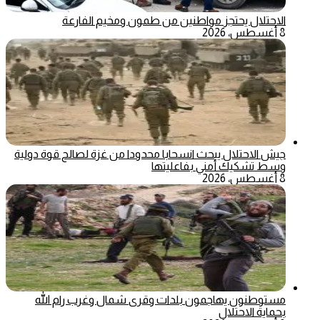
الاحتلال يحتجز مواطنين من طمون ومخيم الفارعة
8 أغسطس، 2026
جيش الاحتلال يبحث انسحابا محدودا من غزة لصالح قوة دولية
وسط تشكيك أمني بفاعليتها
8 أغسطس، 2026
مستوطنون يهاجمون بلدات وقرى شمال وغرب رام الله
بحماية الاحتلال