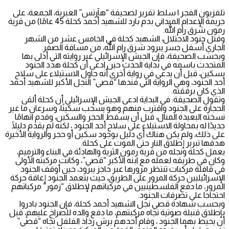
تلفزيون الفجر | سلط تقرير لصحيفة “هآرتس” العبرية، الجمعة، على
جريمة الإعدام الميداني بدم بارد للشهيد أحمد كحلة 45 عامًا) من قرية
رمون شرق رام الله.
وقتل جنود الاحتلال، الشهيد كحلة في الخامس عشر من الشهر
الجاري أسفل جسر يبرود شرق رام الله، من مسافة الصفر.
وبحسب الصحيفة، فإن الجيش الإسرائيلي غير روايته التي أدلى بها
المتحدث باسمه في بداية الحدث حين ادعى أن كحلة هدد الجنود
بسكين، قبل أن يدعي في رواية أخرى أنه حاول الاستيلاء على سلاح
أحد الجنود، وهي الرواية التي فندها “قصي” النجل الأكبر للشهيد أحمد
الذي كان برفقته.
وتقول الصحيفة: في البداية ادعى الجيش الإسرائيلي أن كحلة ألقى
الحجارة على الجنود واقترب منهم وهو يسحب سكينًا، وسرعان ما غير
نسخته البعيدة المنال، قبل أن يسقط الحجر والسكين، وقدم اتهامًا
جديدًا له بمحاولة الاستيلاء على سلاح أحد الجنود ، لكنه لم يقدم دليلًا
على ذلك، ولم يكن هناك أي دليل بوجود سكين أو حجر والرواية الأخيرة
هدفها تبرير إطلاق النار حتى الموت على كحلة.
يعمل كحلة ونجله من قرية رمون الثرية والهادئة في البناء والترميم،
وكان في طريقه لعمله مع ابنه الأكبر “قصي”، وكانت مركبته الأولى
في قافلة مركبات تنتظر مرورها عبر حاجز يبرود، حين أوقف الجنود
الإسرائيليين حركة المرور على الطريق، حيث يتعمد الجنود إعاقة حركة
المرور، ما دفع الفلسطينيين في مركباتهم لإطلاق “زمور” مركباتهم
احتجاجا على تصرفات الجنود.
وبحسب شهادة قصي نجل الشهيد أحمد كحلة، فإن الجنود بادروا
بإطلاق قنبلة صوتية تجاه مركبتهم، ما دفع والده للصراخ عليهم، قبل
أن يحيط بهما الجنود ، وقام أحدهم برش رذاذ الفلفل تجاه “قصي”