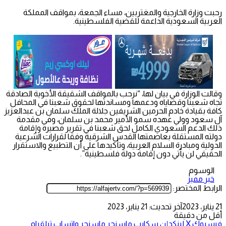
رحبت وزارة الخارجية والمغتربين، مساء الجمعة، بمواقف المملكة
العربية السعودية الداعمة للقضية الفلسطينية.
وقالت الوزارة في بيان لها، “نرحب بالمواقف الشقيقة الأخوية الصادقة
تجاه شعبنا وقضاياه ودعمها ومساندتها لحقوق شعبنا في المحافل
كافة بقيادة خادم الحرمين الشريفين جلالة الملك سلمان بن عبدالعزيز
آل سعود وولي عهده سمو الأمير محمد بن سلمان، وفي مقدمة
ذلك الدعم السعودي الكامل لحق شعبنا في تقرير مصيره وإقامة
دولته المستقلة بعاصمتها القدس الشرقية وفقا لقرارات الشرعية
الدولية ومبادرة السلام العربية، وتأكيدها على أن التطبيع والاستقرار
الحقيقي لن يأتي دون إقامة دولة فلسطينية”.
الوسوم
خبر مميز
الرابط المختصر:
21 يناير، 2023
آخر تحديث: 21 يناير، 2023
أقل من دقيقة
فيسبوك
‫X
لينكدإن
سكايب
ماسنجر
ماسنجر
واتساب
تيلقرام