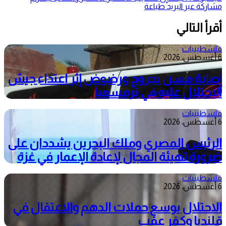
مشاركة عبر البريد
طباعة
أقرأ التالي
فلسطينيات
6 أغسطس، 2026
إصابة مسن بجروح ورضوض إثر اعتداء جيش
الاحتلال عليه في ترمسعيا
فلسطينيات
6 أغسطس، 2026
الرئيس المصري وملك البحرين يشددان على
ضرورة تهيئة المجال لإعادة الإعمار في غزة
فلسطينيات
6 أغسطس، 2026
الاحتلال يوسع حملات الدهم والاعتقال في
قلنديا وكفر عقب