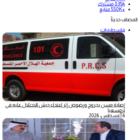
835k
مشترك
+550K
متابع
المضاف حديثاً
فلسطينيات
إصابة مسن بجروح ورضوض إثر اعتداء جيش الاحتلال عليه في
ترمسعيا
6 أغسطس، 2026