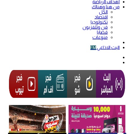
أهداف الرياضة
من هنا وهناك
الكل
اقتصاد
تكنولوجيا
فن وتلفزيون
قضايا
منوعات
فيديو
البث الاذاعي
FM
الوضع
المظلم