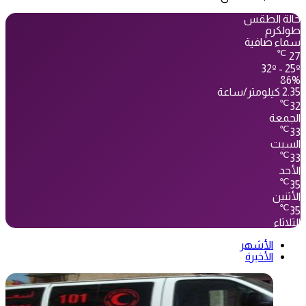
حالة الطقس
طولكرم
سماء صافية
℃
27
32º - 25º
86%
2.35 كيلومتر/ساعة
℃
32
الجمعة
℃
33
السبت
℃
33
الأحد
℃
35
الأثنين
℃
35
الثلاثاء
الأشهر
الأخيرة