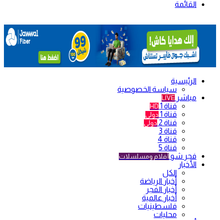
القائمة
الرئيسية
سياسة الخصوصية
مباشر
LIVE
قناة 1
HD
قناة 1
دولي
قناة 2
دولي
قناة 3
قناة 4
قناة 5
فجر شو
أفلام ومسلسلات
الأخبار
الكل
أخبار الرياضة
أخبار الفجر
أخبار عالمية
فلسطينيات
محليات