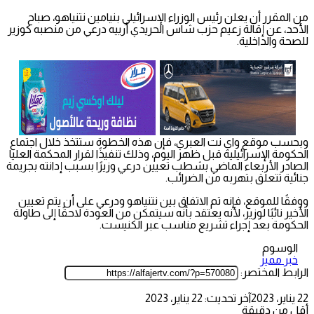
من المقرر أن يعلن رئيس الوزراء الإسرائيلي بنيامين نتنياهو، صباح
الأحد، عن إقالة زعيم حزب شاس الحريدي أرييه درعي من منصبه كوزير
للصحة والداخلية.
وبحسب موقع واي نت العبري، فإن هذه الخطوة ستتخذ خلال اجتماع
الحكومة الإسرائيلية قبل ظهر اليوم، وذلك تنفيذًا لقرار المحكمة العليا
الصادر الأربعاء الماضي بشطب تعيين درعي وزيرًا بسبب إدانته بجريمة
جنائية تتعلق بتهربه من الضرائب.
ووفقًا للموقع، فإنه تم الاتفاق بين نتنياهو ودرعي على أن يتم تعيين
الأخير نائبًا لوزير، لأنه يعتقد بأنه سيتمكن من العودة لاحقًا إلى طاولة
الحكومة بعد إجراء تشريع مناسب عبر الكنيست.
الوسوم
خبر مميز
الرابط المختصر:
22 يناير، 2023
آخر تحديث: 22 يناير، 2023
أقل من دقيقة