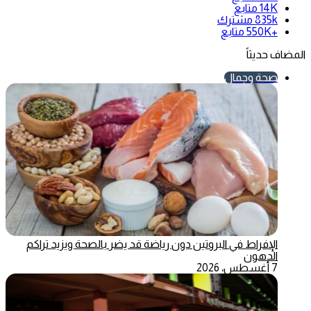
14K
متابع
835k
مشترك
+550K
متابع
المضاف حديثاً
صحة وجمال
الإفراط في البروتين دون رياضة قد يضر بالصحة ويزيد تراكم
الدهون
7 أغسطس، 2026