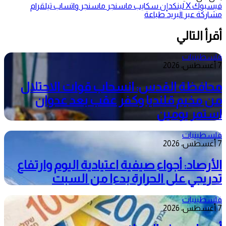
فيسبوك
‫X
لينكدإن
سكايب
ماسنجر
ماسنجر
واتساب
تيلقرام
مشاركة عبر البريد
طباعة
أقرأ التالي
فلسطينيات
7 أغسطس، 2026
محافظة القدس: انسحاب قوات الاحتلال
من مخيم قلنديا وكفر عقب بعد عدوان
استمر يومين
فلسطينيات
7 أغسطس، 2026
الأرصاد: أجواء صيفية اعتيادية اليوم وارتفاع
تدريجي على الحرارة بدءا من السبت
فلسطينيات
7 أغسطس، 2026