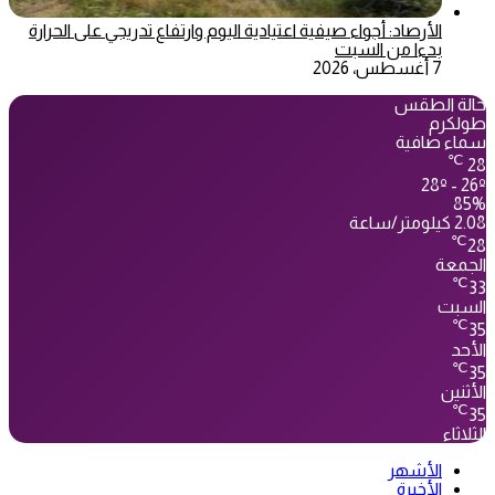
الأرصاد: أجواء صيفية اعتيادية اليوم وارتفاع تدريجي على الحرارة
بدءا من السبت
7 أغسطس، 2026
حالة الطقس
طولكرم
سماء صافية
℃
28
28º - 26º
85%
2.08 كيلومتر/ساعة
℃
28
الجمعة
℃
33
السبت
℃
35
الأحد
℃
35
الأثنين
℃
35
الثلاثاء
الأشهر
الأخيرة