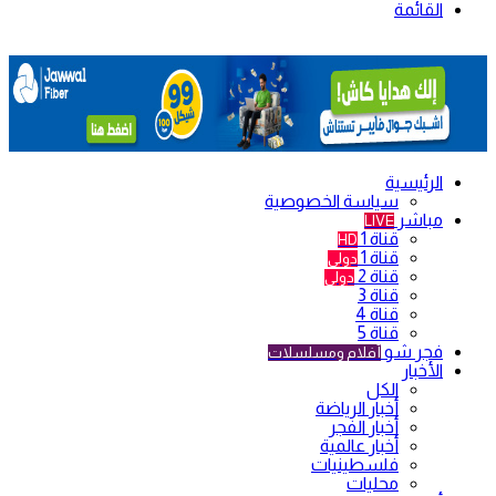
القائمة
الرئيسية
سياسة الخصوصية
مباشر
LIVE
قناة 1
HD
قناة 1
دولي
قناة 2
دولي
قناة 3
قناة 4
قناة 5
فجر شو
أفلام ومسلسلات
الأخبار
الكل
أخبار الرياضة
أخبار الفجر
أخبار عالمية
فلسطينيات
محليات