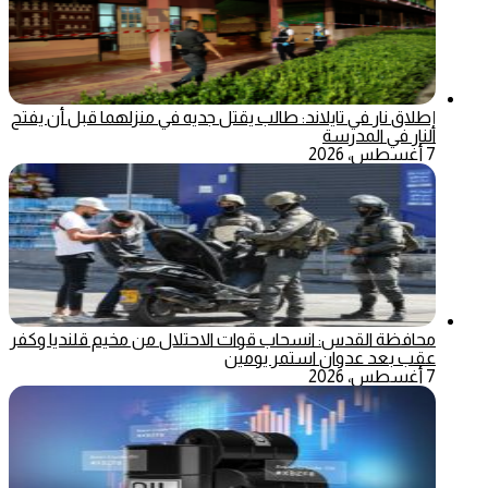
إطلاق نار في تايلاند: طالب يقتل جديه في منزلهما قبل أن يفتح
النار في المدرسة
7 أغسطس، 2026
محافظة القدس: انسحاب قوات الاحتلال من مخيم قلنديا وكفر
عقب بعد عدوان استمر يومين
7 أغسطس، 2026