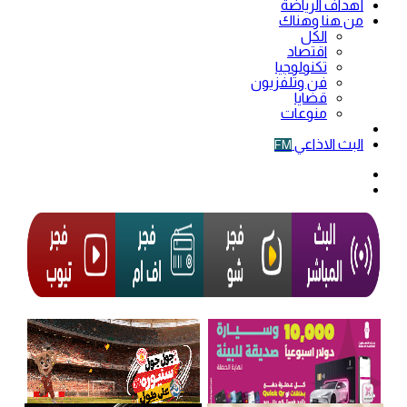
أهداف الرياضة
من هنا وهناك
الكل
اقتصاد
تكنولوجيا
فن وتلفزيون
قضايا
منوعات
فيديو
البث الاذاعي
FM
الوضع
المظلم