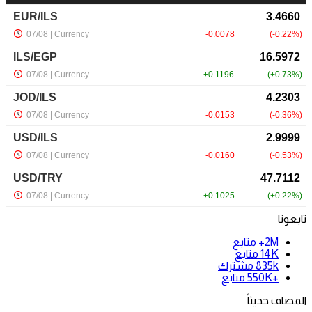
تابعونا
2M+
متابع
14K
متابع
835k
مشترك
+550K
متابع
المضاف حديثاً