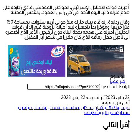
أجبرت قوات الاحتلال الإسرائيلي، المواطن المقدسي فادي ردايدة على
هدم منزله ذاتيا، اليوم الأحد، في حي رأس العمود، بالقدس المحتلة.
وقال ردايدة، إنه قام ببناء منزله منذ حوالي أربع سنوات، بمساحة 150
مترا مربعا، ومؤخرا بدأ بتجهيزه ليبدأ حياته الزوجية فيه، إلا أن قوات
الاحتلال أجبرته على هدمه بحجة البناء دون ترخيص، الأمر الذي اضطره
إلى تأجيل حفل زفافه الذي كان مقررا في شهر أيار المقبل.
الوسوم
خبر مميز
الرابط المختصر:
22 يناير، 2023
آخر تحديث: 22 يناير، 2023
أقل من دقيقة
فيسبوك
‫X
لينكدإن
سكايب
ماسنجر
ماسنجر
واتساب
تيلقرام
مشاركة عبر البريد
طباعة
أقرأ التالي