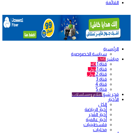
القائمة
الرئيسية
سياسة الخصوصية
مباشر
LIVE
قناة 1
HD
قناة 1
دولي
قناة 2
دولي
قناة 3
قناة 4
قناة 5
فجر شو
أفلام ومسلسلات
الأخبار
الكل
أخبار الرياضة
أخبار الفجر
أخبار عالمية
فلسطينيات
محليات