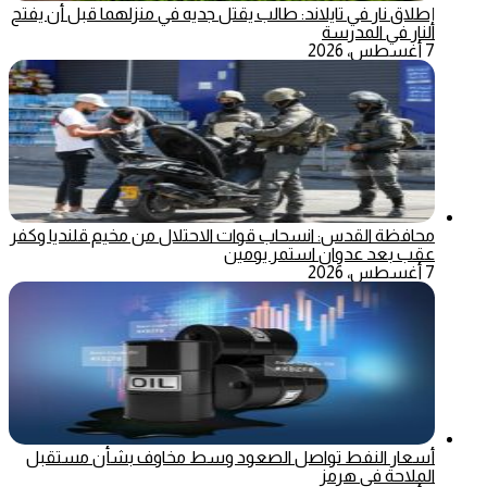
إطلاق نار في تايلاند: طالب يقتل جديه في منزلهما قبل أن يفتح
النار في المدرسة
7 أغسطس، 2026
محافظة القدس: انسحاب قوات الاحتلال من مخيم قلنديا وكفر
عقب بعد عدوان استمر يومين
7 أغسطس، 2026
أسعار النفط تواصل الصعود وسط مخاوف بشأن مستقبل
الملاحة في هرمز