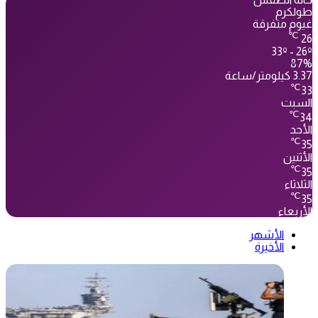
طولكرم
غيوم متفرقة
℃
26
33º - 26º
87%
3.37 كيلومتر/ساعة
℃
33
السبت
℃
34
الأحد
℃
35
الأثنين
℃
35
الثلاثاء
℃
35
الأربعاء
الأشهر
الأخيرة