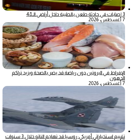
3 إصابات في حادثة طعن بالطيبة داخل أراضي الـ48
7 أغسطس، 2026
الإفراط في البروتين دون رياضة قد يضر بالصحة ويزيد تراكم
الدهون
7 أغسطس، 2026
تقييم استخباراتي أمريكي: روسيا قد تهاجم الناتو خلال 3 سنوات