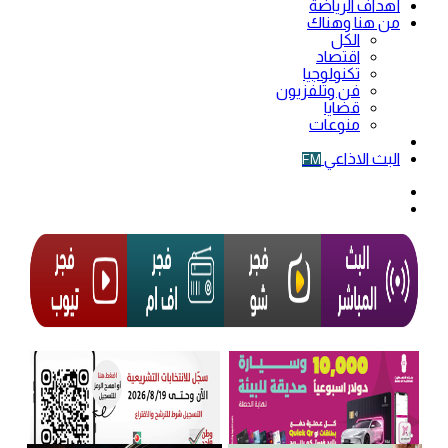
أهداف الرياضة
من هنا وهناك
الكل
اقتصاد
تكنولوجيا
فن وتلفزيون
قضايا
منوعات
فيديو
البث الاذاعي
FM
الوضع
المظلم