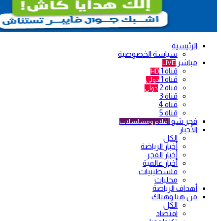
الرئيسية
سياسة الخصوصية
مباشر
LIVE
قناة 1
HD
قناة 1
دولي
قناة 2
دولي
قناة 3
قناة 4
قناة 5
فجر شو
أفلام ومسلسلات
الأخبار
الكل
أخبار الرياضة
أخبار الفجر
أخبار عالمية
فلسطينيات
محليات
أهداف الرياضة
من هنا وهناك
الكل
اقتصاد