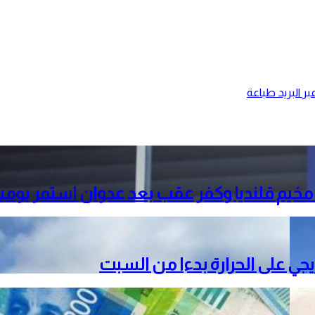
ر البريد
طباعة
خيم قلنديا وكفر عقب بعد عدوان استمر يومي
دريجي على الحرارة بدءا من السبت