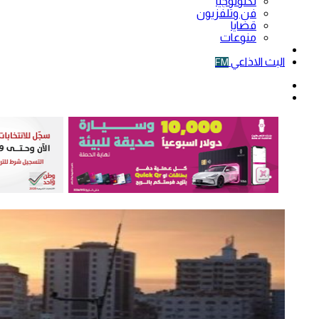
تكنولوجيا
فن وتلفزيون
قضايا
منوعات
فيديو
البث الاذاعي
FM
الوضع
المظلم