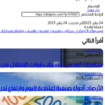
الوسوم
خبر مميز
الرابط المختصر:
24 يناير، 2023
آخر تحديث: 24 يناير، 2023
دقيقة واحدة
فيسبوك
‫X
لينكدإن
سكايب
ماسنجر
ماسنجر
واتساب
تيلقرام
مشاركة عب
أقرأ التالي
فلسطينيات
7 أغسطس، 2026
محافظة القدس: انسحاب قوات الاحتلال من م
فلسطينيات
7 أغسطس، 2026
الأرصاد: أجواء صيفية اعتيادية اليوم وارتفاع ت
فلسطينيات
7 أغسطس، 2026