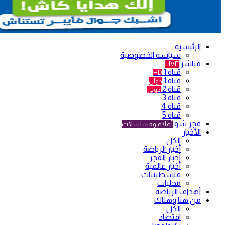
الرئيسية
سياسة الخصوصية
مباشر
LIVE
قناة 1
HD
قناة 1
دولي
قناة 2
دولي
قناة 3
قناة 4
قناة 5
فجر شو
أفلام ومسلسلات
الأخبار
الكل
أخبار الرياضة
أخبار الفجر
أخبار عالمية
فلسطينيات
محليات
أهداف الرياضة
من هنا وهناك
الكل
اقتصاد