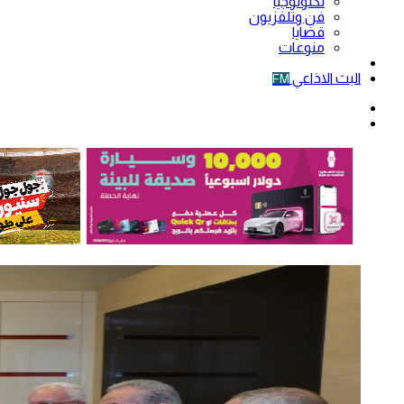
تكنولوجيا
فن وتلفزيون
قضايا
منوعات
فيديو
البث الاذاعي
FM
الوضع
المظلم