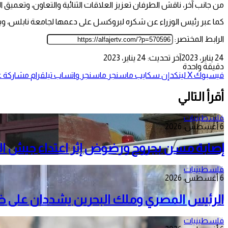
من جانب آخر، ناقش الطرفان تعزيز العلاقات الثنائية والتعاون، وتعميق 
كما عبر رئيس الوزراء عن شكره لبروكسل على دعمها لجامعة نابلس، وب
الرابط المختصر:
24 يناير، 2023
آخر تحديث: 24 يناير، 2023
دقيقة واحدة
فيسبوك
‫X
لينكدإن
سكايب
ماسنجر
ماسنجر
واتساب
تيلقرام
مشاركة عب
أقرأ التالي
فلسطينيات
6 أغسطس، 2026
إصابة مسن بجروح ورضوض إثر اعتداء جيش الا
فلسطينيات
6 أغسطس، 2026
الرئيس المصري وملك البحرين يشددان على ضرور
فلسطينيات