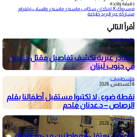
دقيقة واحدة
فيسبوك
‫X
لينكدإن
سكايب
ماسنجر
ماسنجر
واتساب
تيلقرام
مشاركة عبر البريد
طباعة
أقرأ التالي
فلسطينيات
6 أغسطس، 2026
مصادر عبرية تكشف تفاصيل مقتل جنديين
في جنوب لبنان
فلسطينيات
6 أغسطس، 2026
نقطة ضوء : لا تكتبوا مستقبل أطفالنا بقلم
الرصاص – د.عدنان ملحم
فلسطينيات
6 أغسطس، 2026
الاحتلال يعتقل 4 مواطنين من محافظة