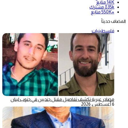
14K
متابع
835k
مشترك
+550K
متابع
المضاف حديثاً
فلسطينيات
مصادر عبرية تكشف تفاصيل مقتل جنديين في جنوب لبنان
6 أغسطس، 2026