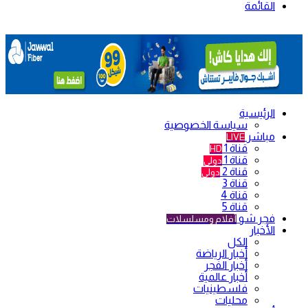
القائمة
الرئيسية
سياسة الخصوصية
مباشر
LIVE
قناة 1
HD
قناة 1
دولي
قناة 2
دولي
قناة 3
قناة 4
قناة 5
فجر شو
أفلام ومسلسلات
الأخبار
الكل
أخبار الرياضة
أخبار الفجر
أخبار عالمية
فلسطينيات
محليات