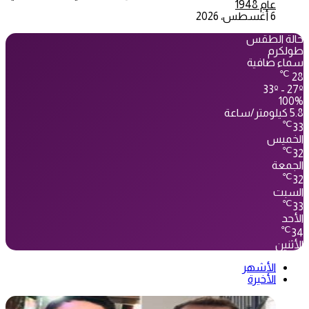
عام 1948
6 أغسطس، 2026
حالة الطقس
طولكرم
سماء صافية
℃
28
33º - 27º
100%
5.8 كيلومتر/ساعة
℃
33
الخميس
℃
32
الجمعة
℃
32
السبت
℃
33
الأحد
℃
34
الأثنين
الأشهر
الأخيرة