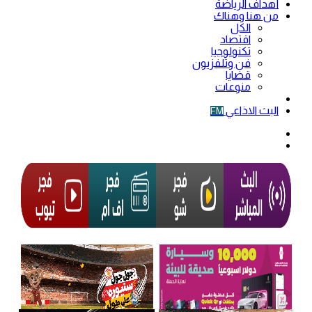
أهداف الرياضة
من هنا وهناك
الكل
اقتصاد
تكنولوجيا
فن وتلفزيون
قضايا
منوعات
فيديو
البث الاذاعي
FM
الوضع
المظلم