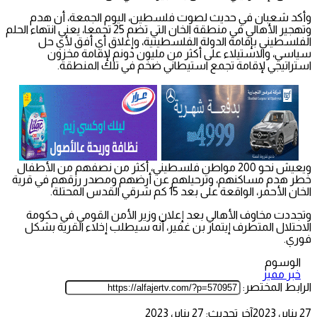
وأكد شعبان في حديث لصوت فلسطين، اليوم الجمعة، أن هدم
وتهجير الأهالي في منطقة الخان التي تضم 25 تجمعا، يعني انتهاء الحلم
الفلسطيني بإقامة الدولة الفلسطينية، وإغلاق أي أفق لأي حل
سياسي، والاستيلاء على أكثر من مليون دونم لإقامة مخزون
استراتيجي لإقامة تجمع استيطاني ضخم في تلك المنطقة.
ويعيش نحو 200 مواطن فلسطيني، أكثر من نصفهم من الأطفال
خطر هدم مساكنهم، وترحيلهم عن أرضهم ومصدر رزقهم في قرية
الخان الأحمر، الواقعة على بعد 15 كم شرقي القدس المحتلة.
وتجددت مخاوف الأهالي بعد إعلان وزير الأمن القومي في حكومة
الاحتلال المتطرف إيتمار بن غفير، أنه سيطلب إخلاء القرية بشكل
فوري.
الوسوم
خبر مميز
الرابط المختصر:
27 يناير، 2023
آخر تحديث: 27 يناير، 2023