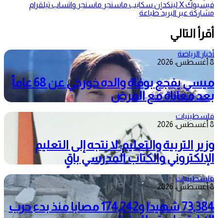
فيسبوك
‫X
لينكدإن
سكايب
ماسنجر
ماسنجر
واتساب
تيلقرام
مشاركة عبر البريد
طباعة
أقرأ التالي
أخبار الرياضة
8 أغسطس، 2026
ميسي يفجع بوفاة والده خورخي عن 68 عاماً
بعد معاناة مع المرض
فلسطينيات
8 أغسطس، 2026
وزير التربية والتعليم: لا نتجه إلى التعليم
الإلكتروني والكتاب المدرسي باقٍ
فلسطينيات
8 أغسطس، 2026
73,384 شهيدا و174,242 مصابا منذ بدء حرب