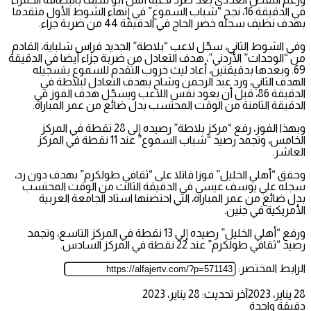
في الدقيقة 16، نجح “شباب السموع” في إنهاء الشوط الأول متقدما
بهدف نظيف سجله خضر الحاج في الدقيقة 44 من ضربة جزاء.
وفي الشوط الثاني، سجّل لاعب “بلاطة” الجديد فراس شلباية، القادم
من “الوحدات” الأردني”، هدف التعادل من ضربة جزاء أيضا في الدقيقة
69. وبعدها بدقيقتين، أعاد ليث خروب التقدم للسموع بتسجيله
الهدف الثاني، ورد عبد الرحمن وشاح بهدف التعادل لبلاطة في
الدقيقة 86، قبل أن يعود نفس اللاعب ويسجّل هدف الفوز في
الدقيقة الثامنة من الوقت المحتسب بدل ضائع من عمر المباراة.
وبهذا الفوز، رفع “مركز بلاطة” رصيده إلى 28 نقطة في المركز
الخامس، وتجمد رصيد “شباب السموع” عند 11 نقطة في المركز
العاشر.
وحقق “أهلي الخليل” فوزا قاتلا على “ثقافي طولكرم” بهدف دون رد،
سجله علي يوسف عيسى في الدقيقة الثالث من الوقت المحتسب
بدل ضائع من عمر المباراة، التي احتضنها استاد الجامعة العربية
الأمريكية في جنين.
ورفع “أهلي الخليل” رصيده إلى 13 نقطة في المركز التاسع، وتجمد
رصيد “ثقافي طولكرم” عند 22 نقطة في المركز السادس.
الرابط المختصر:
28 يناير، 2023
آخر تحديث: 28 يناير، 2023
دقيقة واحدة