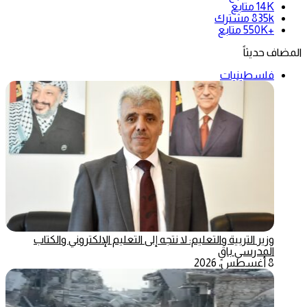
14K
متابع
835k
مشترك
+550K
متابع
المضاف حديثاً
فلسطينيات
وزير التربية والتعليم: لا نتجه إلى التعليم الإلكتروني والكتاب
المدرسي باقٍ
8 أغسطس، 2026