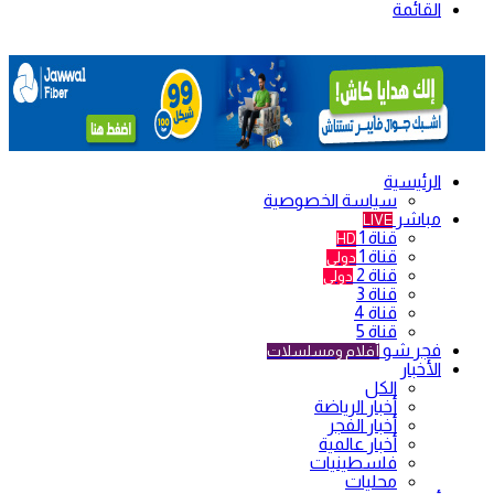
القائمة
الرئيسية
سياسة الخصوصية
مباشر
LIVE
قناة 1
HD
قناة 1
دولي
قناة 2
دولي
قناة 3
قناة 4
قناة 5
فجر شو
أفلام ومسلسلات
الأخبار
الكل
أخبار الرياضة
أخبار الفجر
أخبار عالمية
فلسطينيات
محليات