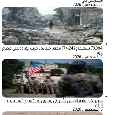
المدرسي باقٍ
8 أغسطس، 2026
73,384 شهيدا و174,242 مصابا منذ بدء حرب الإبادة على قطاع
غزة
8 أغسطس، 2026
تقرير: كبار قادة الجيش الأمريكي يبحثون عن “مخرج” من حرب
إيران
8 أغسطس، 2026