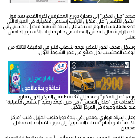
صعد “جبل المكبر” إلى صدارة دوري المحترفين لكرة القدم، بعد فوز
“بشق الأنفس” على متذيل الترتيب إسلامي قلقيلية، في المباراة التي
جمعتهما، مساء اليوم السبت، على استاد الشهيد فيصل الحسيني في
بلدة الرام شمال القدس المحتلة، في ختام مباريات الأسبوع الخامس
عشر.
وسجّل هدف الفوز للمكبر نجمه شهاب قنبر في الدقيقة الثالثة من
الوقت المحتسب بدل ضائع من عمر الشوط الأول.
ورفع “جبل المكبر” رصيده إلى 37 نقطة في المركز الأول بفارق
الأهداف عن “هلال القدس”، في حين تجمد رصيد “إسلامي قلقيلية”
عند نقطة وحيدة في المركز الأخير.
وعلى استاد هواري بومدين في بلدة دورا جنوب الخليل، قلب “مركز
بلاطة” تأخره أمام “شباب السموع”، إلى فوز بثلاثة أهداف مقابل
هدفين.
ورغم النقص العددي بعد طرد لاعبه أنس أبو سيف بالبطاقة الحمراء