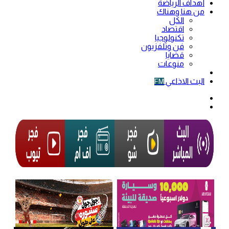
أهداف الرياضة
من هنا وهناك
الكل
اقتصاد
تكنولوجيا
فن وتلفزيون
قضايا
منوعات
فيديو
البث الاذاعي
FM
الوضع
المظلم