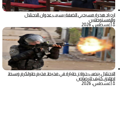
ازدياد هجرة مسيحيي الضفة بسبب عدوان الاحتلال
والمستوطنين
8 أغسطس، 2026
الاحتلال ينصب حواجز طيارة في محيط مخيم طولكرم وسط
اطلاق كثيف للرصاص
8 أغسطس، 2026
‫X
تيلقرام
ماسنجر
ماسنجر
واتساب
فيسبوك