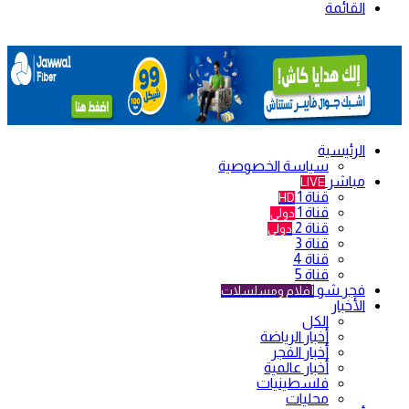
القائمة
الرئيسية
سياسة الخصوصية
مباشر
LIVE
قناة 1
HD
قناة 1
دولي
قناة 2
دولي
قناة 3
قناة 4
قناة 5
فجر شو
أفلام ومسلسلات
الأخبار
الكل
أخبار الرياضة
أخبار الفجر
أخبار عالمية
فلسطينيات
محليات