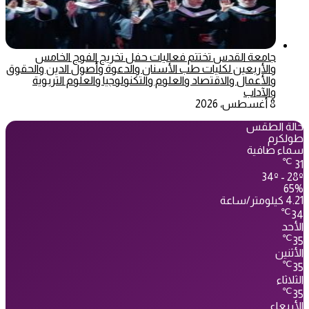
جامعة القدس تختتم فعاليات حفل تخريج الفوج الخامس
والأربعين لكليات طب الأسنان والدعوة وأصول الدين والحقوق
والأعمال والاقتصاد والعلوم والتكنولوجيا والعلوم التربوية
والآداب
8 أغسطس، 2026
حالة الطقس
طولكرم
سماء صافية
℃
31
34º - 28º
65%
4.21 كيلومتر/ساعة
℃
34
الأحد
℃
35
الأثنين
℃
35
الثلاثاء
℃
35
الأربعاء