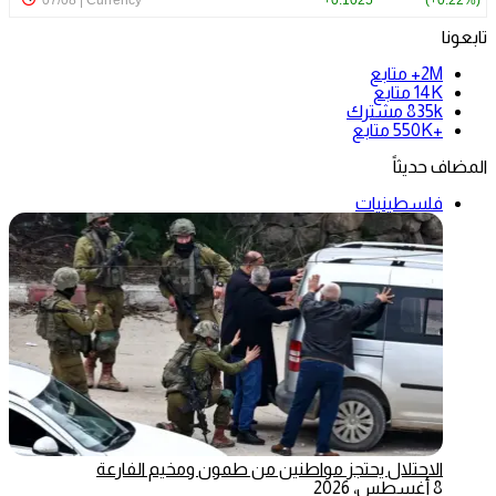
تابعونا
2M+
متابع
14K
متابع
835k
مشترك
+550K
متابع
المضاف حديثاً
فلسطينيات
الاحتلال يحتجز مواطنين من طمون ومخيم الفارعة
8 أغسطس، 2026