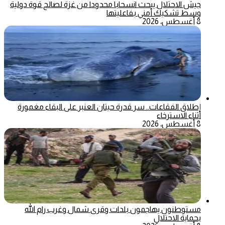
جيش الاحتلال يبحث انسحابا محدودا من غزة لصالح قوة دولية
وسط تشكيك أمني بفاعليتها
8 أغسطس، 2026
إطلاق الفقاعات.. سر قدرة حيتان العنبر على البقاء مغمورة
أثناء الاسترخاء
8 أغسطس، 2026
مستوطنون يهاجمون بلدات وقرى شمال وغرب رام الله
بحماية الاحتلال