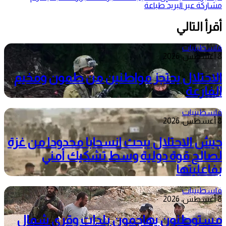
مشاركة عبر البريد
طباعة
أقرأ التالي
فلسطينيات
8 أغسطس، 2026
الاحتلال يحتجز مواطنين من طمون ومخيم
الفارعة
فلسطينيات
8 أغسطس، 2026
جيش الاحتلال يبحث انسحابا محدودا من غزة
لصالح قوة دولية وسط تشكيك أمني
بفاعليتها
فلسطينيات
8 أغسطس، 2026
مستوطنون يهاجمون بلدات وقرى شمال