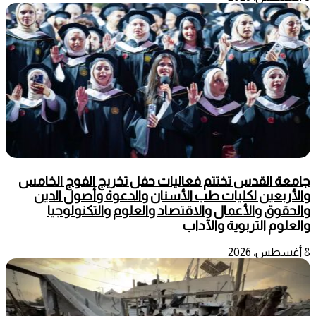
جامعة القدس تختتم فعاليات حفل تخريج الفوج الخامس
والأربعين لكليات طب الأسنان والدعوة وأصول الدين
والحقوق والأعمال والاقتصاد والعلوم والتكنولوجيا
والعلوم التربوية والآداب
8 أغسطس، 2026