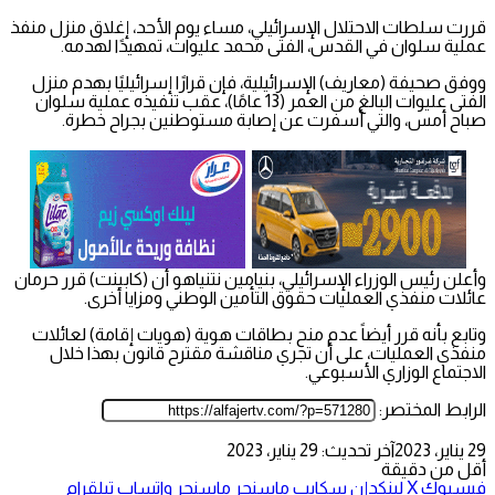
قررت سلطات الاحتلال الإسرائيلي، مساء يوم الأحد، إغلاق منزل منفذ
عملية سلوان في القدس، الفتى محمد عليوات، تمهيدًا لهدمه.
ووفق صحيفة (معاريف) الإسرائيلية، فإن قرارًا إسرائيليًا بهدم منزل
الفتى عليوات البالغ من العمر (13 عامًا)، عقب تنفيذه عملية سلوان
صباح أمس، والتي أسفرت عن إصابة مستوطنين بجراح خطرة.
وأعلن رئيس الوزراء الإسرائيلي، بنيامين نتنياهو أن (كابينت) قرر حرمان
عائلات منفذي العمليات حقوق التأمين الوطني ومزايا أخرى.
وتابع بأنه قرر أيضاً عدم منح بطاقات هوية (هويات إقامة) لعائلات
منفذي العمليات، على أن تجري مناقشة مقترح قانون بهذا خلال
الاجتماع الوزاري الأسبوعي.
الرابط المختصر:
29 يناير، 2023
آخر تحديث: 29 يناير، 2023
أقل من دقيقة
فيسبوك
‫X
لينكدإن
سكايب
ماسنجر
ماسنجر
واتساب
تيلقرام