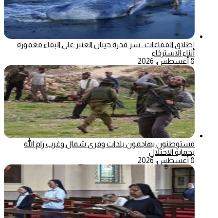
إطلاق الفقاعات.. سر قدرة حيتان العنبر على البقاء مغمورة
أثناء الاسترخاء
8 أغسطس، 2026
مستوطنون يهاجمون بلدات وقرى شمال وغرب رام الله
بحماية الاحتلال
8 أغسطس، 2026