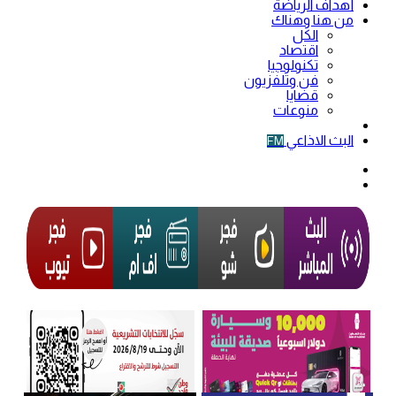
أهداف الرياضة
من هنا وهناك
الكل
اقتصاد
تكنولوجيا
فن وتلفزيون
قضايا
منوعات
فيديو
البث الاذاعي
FM
الوضع
المظلم