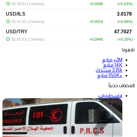
تابعونا
2M+
متابع
14K
متابع
835k
مشترك
+550K
متابع
المضاف حديثاً
فلسطينيات