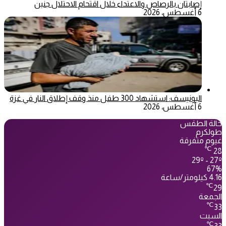
إصابتان بالرصاص والاعتداء خلال اقتحام الاحتلال جنين
6 أغسطس، 2026
اليونيسف: استشهاد 300 طفل منذ وقف إطلاق النار في غزة
6 أغسطس، 2026
حالة الطقس
طولكرم
غيوم متفرقة
℃
28
29º - 27º
67%
4.16 كيلومتر/ساعة
℃
29
الجمعة
℃
33
السبت
℃