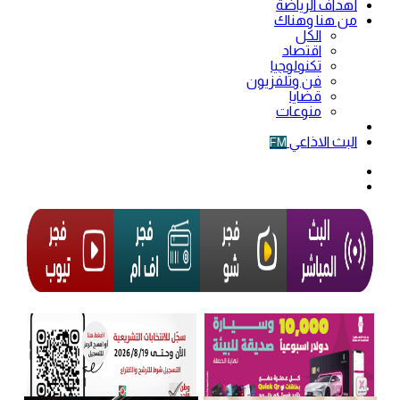
أهداف الرياضة
من هنا وهناك
الكل
اقتصاد
تكنولوجيا
فن وتلفزيون
قضايا
منوعات
فيديو
البث الاذاعي
FM
الوضع
المظلم