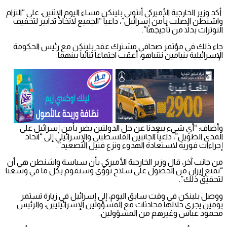
أكد وزير الخارجية الأميركي أنتوني بلينكن مساء اليوم الإثنين، على “التزام
واشنطن الصلب بأمن إسرائيل”، داعياً “الجميع لاتخاذ تدابير لتخفيف
التوترات بدلاً من تأجيجها”.
جاء ذلك في مؤتمر صحافي مشترك عقد بلينكن مع رئيس الحكومة
الإسرائيلية بنيامين نتنياهو، أعقب اجتماعاً ثنائياً بينهماً.
وأضاف: “أي شيء يبعدنا عن حل الدولتين يضر بأمن إسرائيل على
المدى الطويل”، داعياً الجانبين الفلسطيني والإسرائيلي إلى “اتخاذ
إجراءات فورية لاستعادة الهدوء ونزع فتيل التصعيد”.
من جانب آخر، قال وزير الخارجية الأميركي بأن سياسة واشنطن هي أن
“تمنع إيران من الحصول على سلاح نووي وسنقوم بكل ما في وسعنا
لتحقيق ذلك”.
ووصل بلينكن في وقت سابق اليوم، إلى إسرائيل في زيارة تستمر
يومين يجري خلالها محادثات مع المسؤولين الإسرائيليين، والرئيس
محمود عباس وغيرهم من المسؤولين.