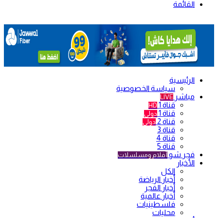
القائمة
الرئيسية
سياسة الخصوصية
مباشر
LIVE
قناة 1
HD
قناة 1
دولي
قناة 2
دولي
قناة 3
قناة 4
قناة 5
فجر شو
أفلام ومسلسلات
الأخبار
الكل
أخبار الرياضة
أخبار الفجر
أخبار عالمية
فلسطينيات
محليات