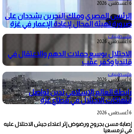
6 أغسطس، 2026
الرئيس المصري وملك البحرين يشددان على
ضرورة تهيئة المجال لإعادة الإعمار في غزة
فلسطينيات
6 أغسطس، 2026
الاحتلال يوسع حملات الدهم والاعتقال في
قلنديا وكفر عقب
فلسطينيات
6 أغسطس، 2026
رابطة العالم الإسلامي تدين تواصل
انتهاكات الاحتلال في قطاع غزة
6 أغسطس، 2026
إصابة مسن بجروح ورضوض إثر اعتداء جيش الاحتلال عليه
في ترمسعيا