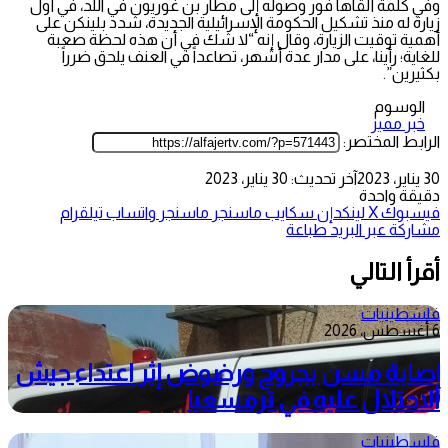
وفي كلمة ألقاها فور وصوله إلى مطار بن غوريون في اللد، في أول
زيارة له منذ تشكيل الحكومة الإسرائيلية الجديدة، شدد بلينكن على
أهمية توقيت الزيارة، وقال إنه “لا شك في أن هذه لحظة صعبة
للغاية؛ رأينا، على مدار عدة أشهر، تصاعداً في العنف يلحق ضرراً
بكثيرين”.
الوسوم
خبر مميز
الرابط المختصر:
30 يناير، 2023
آخر تحديث: 30 يناير، 2023
دقيقة واحدة
فيسبوك
‫X
لينكدإن
سكايب
ماسنجر
ماسنجر
واتساب
تيلقرام
مشاركة عبر البريد
طباعة
أقرأ التالي
فلسطينيات
6 أغسطس، 2026
إصابة مسن بجروح ورضوض إثر اعتداء جيش
الاحتلال عليه في ترمسعيا
فلسطينيات