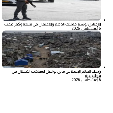
الاحتلال يوسع حملات الدهم والاعتقال في قلنديا وكفر عقب
6 أغسطس، 2026
رابطة العالم الإسلامي تدين تواصل انتهاكات الاحتلال في
قطاع غزة
6 أغسطس، 2026
‫X
تيلقرام
ماسنجر
ماسنجر
واتساب
فيسبوك