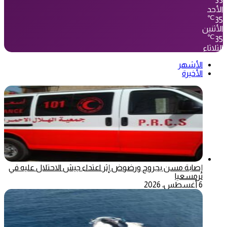
33
الأحد
℃
35
الأثنين
℃
35
الثلاثاء
الأشهر
الأخيرة
إصابة مسن بجروح ورضوض إثر اعتداء جيش الاحتلال عليه في
ترمسعيا
6 أغسطس، 2026