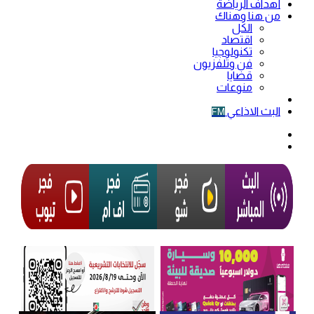
أهداف الرياضة
من هنا وهناك
الكل
اقتصاد
تكنولوجيا
فن وتلفزيون
قضايا
منوعات
فيديو
البث الاذاعي
FM
الوضع
المظلم