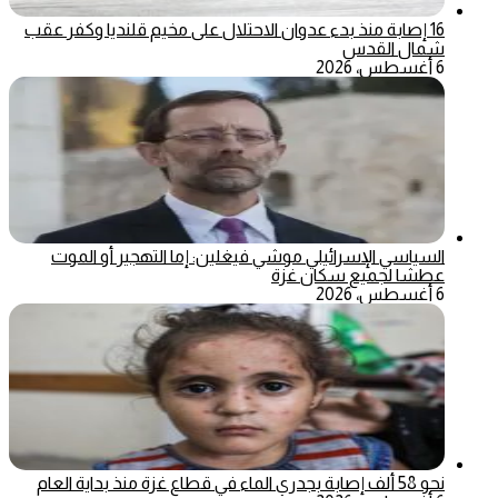
16 إصابة منذ بدء عدوان الاحتلال على مخيم قلنديا وكفر عقب
شمال القدس
6 أغسطس، 2026
السياسي الإسرائيلي موشي فيغلين: إما التهجير أو الموت
عطشا لجميع سكان غزة
6 أغسطس، 2026
نحو 58 ألف إصابة بجدري الماء في قطاع غزة منذ بداية العام