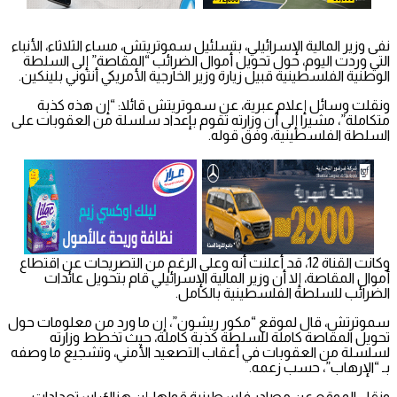
نفى وزير المالية الإسرائيلي، بتسلئيل سموتريتش، مساء الثلاثاء، الأنباء
التي وردت اليوم، حول تحويل أموال الضرائب “المقاصة” إلى السلطة
الوطنية الفلسطينية قبيل زيارة وزير الخارجية الأمريكي أنتوني بلينكين.
ونقلت وسائل إعلام عبرية، عن سموتريتش قائلا: “إن هذه كذبة
متكاملة”، مشيرا إلى أن وزارته تقوم بإعداد سلسلة من العقوبات على
السلطة الفلسطينية، وفق قوله.
وكانت القناة 12، قد أعلنت أنه وعلى الرغم من التصريحات عن اقتطاع
أموال المقاصة، إلا أن وزير المالية الإسرائيلي قام بتحويل عائدات
الضرائب للسلطة الفلسطينية بالكامل.
سموترتش، قال لموقع “مكور ريشون”، إن ما ورد من معلومات حول
تحويل المقاصة كاملة للسلطة كذبة كاملة، حيث تخطط وزارته
لسلسلة من العقوبات في أعقاب التصعيد الأمني، وتشجيع ما وصفه
بـ “الإرهاب”، حسب زعمه.
ونقل الموقع عن مصادر فلسطينية قولها، إن هناك استعدادات