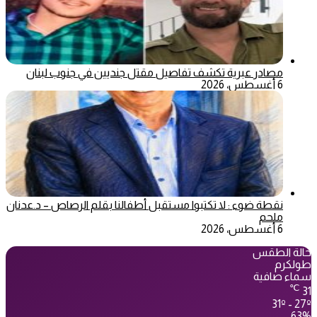
مصادر عبرية تكشف تفاصيل مقتل جنديين في جنوب لبنان
6 أغسطس، 2026
نقطة ضوء : لا تكتبوا مستقبل أطفالنا بقلم الرصاص – د.عدنان
ملحم
6 أغسطس، 2026
حالة الطقس
طولكرم
سماء صافية
℃
31
31º - 27º
63%