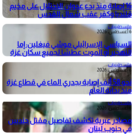
16 إصابة منذ بدء عدوان الاحتلال على مخيم
قلنديا وكفر عقب شمال القدس
فلسطينيات
6 أغسطس، 2026
السياسي الإسرائيلي موشي فيغلين: إما
التهجير أو الموت عطشا لجميع سكان غزة
فلسطينيات
6 أغسطس، 2026
نحو 58 ألف إصابة بجدري الماء في قطاع غزة
منذ بداية العام
فلسطينيات
6 أغسطس، 2026
مصادر عبرية تكشف تفاصيل مقتل جنديين
في جنوب لبنان