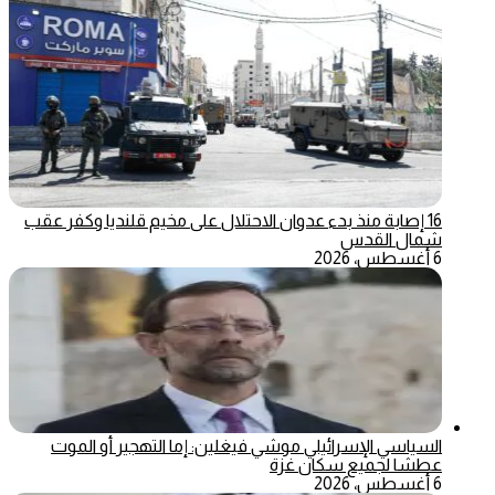
16 إصابة منذ بدء عدوان الاحتلال على مخيم قلنديا وكفر عقب
شمال القدس
6 أغسطس، 2026
السياسي الإسرائيلي موشي فيغلين: إما التهجير أو الموت
عطشا لجميع سكان غزة
6 أغسطس، 2026