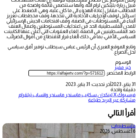
قبيل زيارة بلينكين لرام الله، وأنها ستتضمن قائمة واضحة من
المطالب مقابل إعادة الهدوء الى ما كان عليه، وهي: الضغط على
إسرائيل لوقف الإجراءات الأحادية التي تتخذها، وقف مخططات تعزيز
البناء في المستوطنات في الضفة، وقف اقتحامات الجيش الإسرائيلي
للمدن الفلسطينية، الحد من اعتداءات المستوطنين واعمال العنف
ضد الفلسطينيين في الضفة، إلغاء العقوبات التي أعلن عنها الكابينت
السياسي الأمني، بما في ذلك الغاء قرار الاقتطاع من أموال الضرائب.
وتابع الموقع العبري أن الرئيس عباس سيطلب توفير أفق سياسي
لحل الصراع.
الوسوم
خبر مميز
الرابط المختصر:
31 يناير، 2023
آخر تحديث: 31 يناير، 2023
دقيقة واحدة
فيسبوك
‫X
لينكدإن
سكايب
ماسنجر
ماسنجر
واتساب
تيلقرام
مشاركة عبر البريد
طباعة
أقرأ التالي
فلسطينيات
6 أغسطس، 2026