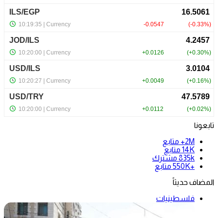
تابعونا
2M+
متابع
14K
متابع
835k
مشترك
+550K
متابع
المضاف حديثاً
فلسطينيات