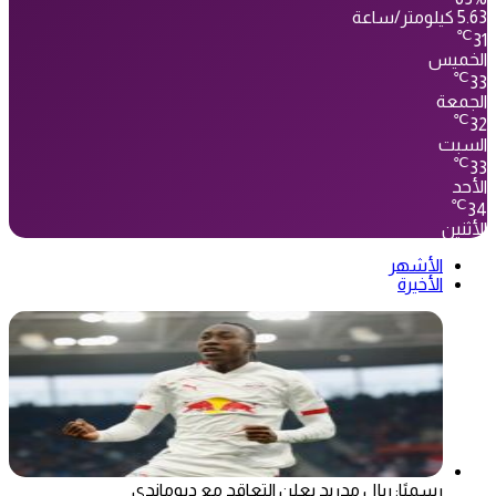
5.63 كيلومتر/ساعة
℃
31
الخميس
℃
33
الجمعة
℃
32
السبت
℃
33
الأحد
℃
34
الأثنين
الأشهر
الأخيرة
رسميًا: ريال مدريد يعلن التعاقد مع ديوماندي