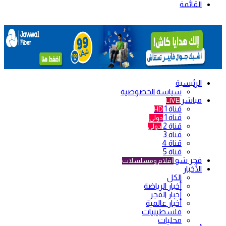
القائمة
الرئيسية
سياسة الخصوصية
مباشر
LIVE
قناة 1
HD
قناة 1
دولي
قناة 2
دولي
قناة 3
قناة 4
قناة 5
فجر شو
أفلام ومسلسلات
الأخبار
الكل
أخبار الرياضة
أخبار الفجر
أخبار عالمية
فلسطينيات
محليات