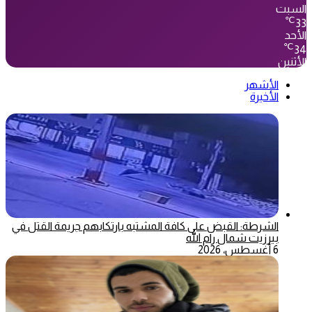
السبت
℃
33
الأحد
℃
34
الأثنين
الأشهر
الأخيرة
الشرطة: القبض على كافة المشتبه بارتكابهم جريمة القتل في
بيرزيت شمال رام الله
6 أغسطس، 2026