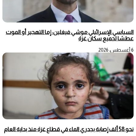
السياسي الإسرائيلي موشي فيغلين: إما التهجير أو الموت
عطشا لجميع سكان غزة
6 أغسطس، 2026
نحو 58 ألف إصابة بجدري الماء في قطاع غزة منذ بداية العام