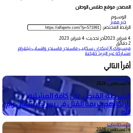
المصدر: موقع طقس الوطن
الوسوم
خبر مميز
الرابط المختصر:
4 فبراير، 2023
آخر تحديث: 4 فبراير، 2023
2 دقائق
فيسبوك
‫X
لينكدإن
سكايب
ماسنجر
ماسنجر
واتساب
تيلقرام
مشاركة عبر البريد
طباعة
أقرأ التالي
فلسطينيات
6 أغسطس، 2026
الشرطة: القبض على كافة المشتبه
بارتكابهم جريمة القتل في بيرزيت شمال رام
الله
فلسطينيات
6 أغسطس، 2026