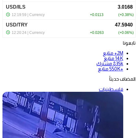
تابعونا
2M+
متابع
14K
متابع
835k
مشترك
+550K
متابع
المضاف حديثاً
فلسطينيات