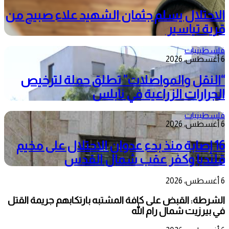
الاحتلال يسلم جثمان الشهيد علاء صبيح من
قرية تياسير
فلسطينيات
6 أغسطس، 2026
“النقل والمواصلات” تطلق حملة لترخيص
الجرارات الزراعية في نابلس
فلسطينيات
6 أغسطس، 2026
16 إصابة منذ بدء عدوان الاحتلال على مخيم
قلنديا وكفر عقب شمال القدس
6 أغسطس، 2026
الشرطة: القبض على كافة المشتبه بارتكابهم جريمة القتل
في بيرزيت شمال رام الله