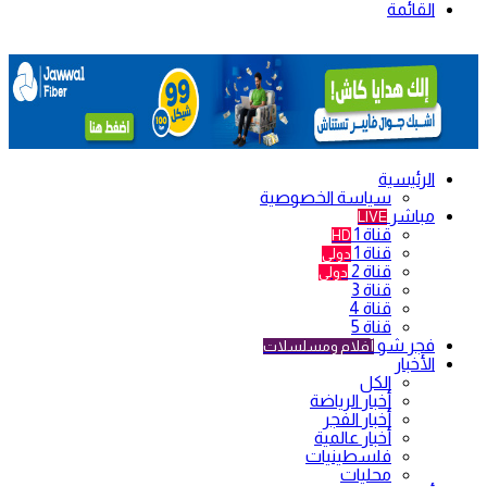
القائمة
الرئيسية
سياسة الخصوصية
مباشر
LIVE
قناة 1
HD
قناة 1
دولي
قناة 2
دولي
قناة 3
قناة 4
قناة 5
فجر شو
أفلام ومسلسلات
الأخبار
الكل
أخبار الرياضة
أخبار الفجر
أخبار عالمية
فلسطينيات
محليات