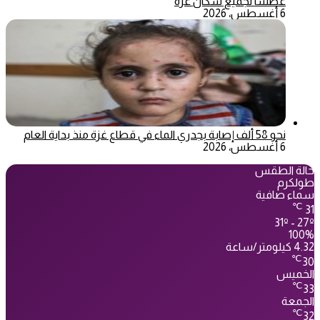
عطشا لجميع سكان غزة
6 أغسطس، 2026
نحو 58 ألف إصابة بجدري الماء في قطاع غزة منذ بداية العام
6 أغسطس، 2026
حالة الطقس
طولكرم
سماء صافية
℃
31
31º - 27º
100%
4.32 كيلومتر/ساعة
℃
30
الخميس
℃
33
الجمعة
℃
32