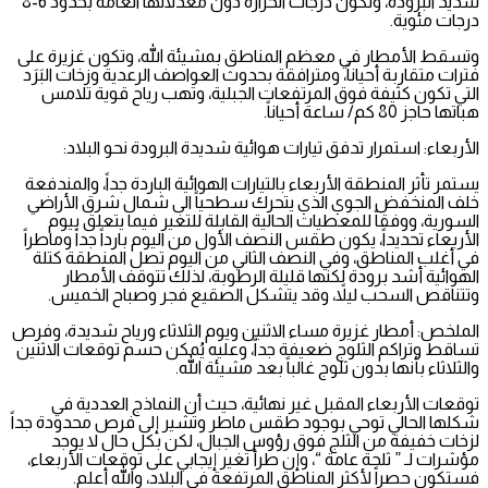
شديد البرودة، وتكون درجات الحرارة دون معدلاتها العامة بحدود 6-8
درجات مئوية.
وتسقط الأمطار في معظم المناطق بمشيئة الله، وتكون غزيرة على
فترات متقاربة أحياناً، ومترافقة بحدوث العواصف الرعدية وزخات البَرَد
التي تكون كثيفة فوق المرتفعات الجبلية، وتهب رياح قوية تلامس
هباتها حاجز 80 كم/ ساعة أحياناً.
الأربعاء: استمرار تدفق تيارات هوائية شديدة البرودة نحو البلاد:
يستمر تأثر المنطقة الأربعاء بالتيارات الهوائية الباردة جداً، والمندفعة
خلف المنخفض الجوي الذي يتحرك سطحياً الى شمال شرق الأراضي
السورية، ووفقاً للمعطيات الحالية القابلة للتغير فيما يتعلق بيوم
الأربعاء تحديداً، يكون طقس النصف الأول من اليوم بارداً جداً وماطراً
في أغلب المناطق، وفي النصف الثاني من اليوم تصل المنطقة كتلة
الهوائية أشد برودة لكنها قليلة الرطوبة، لذلك تتوقف الأمطار
وتتناقص السحب ليلاً، وقد يتشكل الصقيع فجر وصباح الخميس.
الملخص: أمطار غزيرة مساء الاثنين ويوم الثلاثاء ورياح شديدة، وفرص
تساقط وتراكم الثلوج ضعيفة جداً، وعليه يُمكن حسم توقعات الاثنين
والثلاثاء بأنها بدون ثلوج غالباً بعد مشيئة الله.
توقعات الأربعاء المقبل غير نهائية، حيث أن النماذج العددية في
شكلها الحالي توحي بوجود طقس ماطر وتشير إلى فرص محدودة جداً
لزخات خفيفة من الثلج فوق رؤوس الجبال، لكن بكل حال لا يوجد
مؤشرات لـ ” ثلجة عامة “، وإن طرأ تغير إيجابي على توقعات الأربعاء،
فستكون حصراً لأكثر المناطق المرتفعة في البلاد، والله أعلم.