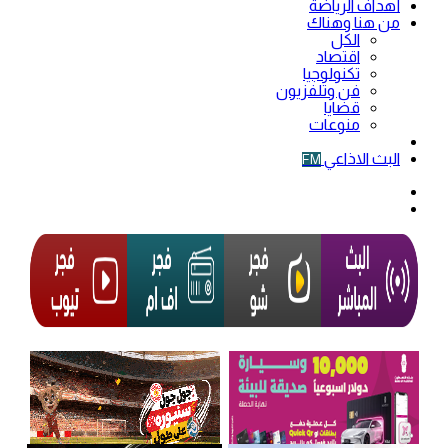
أهداف الرياضة
من هنا وهناك
الكل
اقتصاد
تكنولوجيا
فن وتلفزيون
قضايا
منوعات
فيديو
البث الاذاعي
FM
الوضع
المظلم