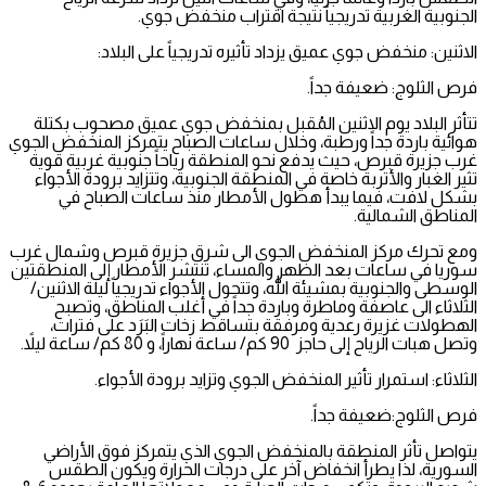
الجنوبية الغربية تدريجياً نتيجة اقتراب منخفض جوي.
الاثنين: منخفض جوي عميق يزداد تأثيره تدريجياً على البلاد:
فرص الثلوج: ضعيفة جداً.
تتأثر البلاد يوم الاثنين المُقبل بمنخفض جوي عميق مصحوب بكتلة
هوائية باردة جداً ورطبة، وخلال ساعات الصباح يتمركز المنخفض الجوي
غرب جزيرة قبرص، حيث يدفع نحو المنطقة رياحاً جنوبية غربية قوية
تثير الغبار والأتربة خاصة في المنطقة الجنوبية، وتتزايد برودة الأجواء
بشكل لافت، فيما يبدأ هطول الأمطار منذ ساعات الصباح في
المناطق الشمالية.
ومع تحرك مركز المنخفض الجوي الى شرق جزيرة قبرص وشمال غرب
سوريا في ساعات بعد الظهر والمساء، تنتشر الأمطار إلى المنطقتين
الوسطى والجنوبية بمشيئة الله، وتتحول الأجواء تدريجياً ليلة الاثنين/
الثلاثاء الى عاصفة وماطرة وباردة جداً في أغلب المناطق، وتصبح
الهطولات غزيرة رعدية ومرفقة بتساقط زخات البَرَد على فترات،
وتصل هبات الرياح إلى حاجز 90 كم/ ساعة نهاراً، و 80 كم/ ساعة ليلاً.
الثلاثاء: استمرار تأثير المنخفض الجوي وتزايد برودة الأجواء.
فرص الثلوج:ضعيفة جداً.
يتواصل تأثر المنطقة بالمنخفض الجوي الذي يتمركز فوق الأراضي
السورية، لذا يطرأ انخفاض آخر على درجات الحرارة ويكون الطقس