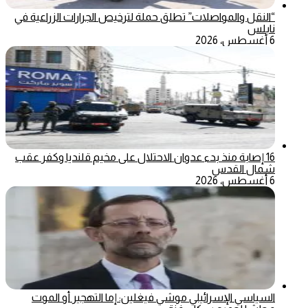
“النقل والمواصلات” تطلق حملة لترخيص الجرارات الزراعية في
نابلس
6 أغسطس، 2026
16 إصابة منذ بدء عدوان الاحتلال على مخيم قلنديا وكفر عقب
شمال القدس
6 أغسطس، 2026
السياسي الإسرائيلي موشي فيغلين: إما التهجير أو الموت