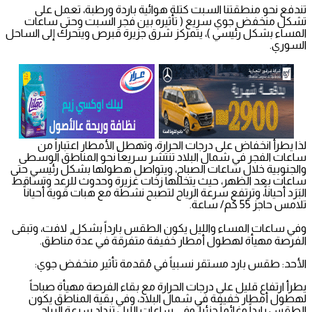
تندفع نحو منطقتنا السبت كتلة هوائية باردة ورطبة، تعمل على
تشكل منخفض جوي سريع ( تأثيره بين فجر السبت وحتى ساعات
المساء بشكل رئيسي )، يتمركز شرق جزيرة قبرص ويتحرك إلى الساحل
السوري.
لذا يطرأ انخفاض على درجات الحرارة، وتهطل الأمطار اعتباراً من
ساعات الفجر في شمال البلاد تنتشر سريعاً نحو المناطق الوسطى
والجنوبية خلال ساعات الصباح، ويتواصل هطولها بشكل رئيسي حتى
ساعات بعد الظهر، حيث يتخللها زخات غزيرة وحدوث للرعد وتساقط
البَرَد أحياناً، وترتفع سرعة الرياح لتصبح نشطة مع هبات قوية أحياناً
تلامس حاجز 55 كم/ ساعة.
وفي ساعات المساء والليل يكون الطقس بارداً بشكل ٍ لافت، وتبقى
الفرصة مهيأة لهطول أمطار خفيفة متفرقة في عدة مناطق.
الأحد: طقس بارد مستقر نسبياً في مُقدمة تأثير منخفض جوي:
يطرأ ارتفاع قليل على درجات الحرارة مع بقاء الفرصة مهيأة صباحاً
لهطول أمطار خفيفة في شمال البلاد، وفي بقية المناطق يكون
الطقس بارداً وغائماً جزئياً، وفي ساعات الليل تزداد سرعة الرياح