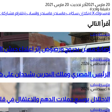
20 مارس، 2021
آخر تحديث: 20 مارس، 2021
دقيقة واحدة
فيسبوك
‫X
لينكدإن
سكايب
ماسنجر
ماسنجر
واتساب
تيلقرام
مشاركة عب
أقرأ التالي
فلسطينيات
6 أغسطس، 2026
إصابة مسن بجروح ورضوض إثر اعتداء جيش الا
فلسطينيات
6 أغسطس، 2026
الرئيس المصري وملك البحرين يشددان على ضرور
فلسطينيات
6 أغسطس، 2026
الاحتلال يوسع حملات الدهم والاعتقال في قل
فلسطينيات