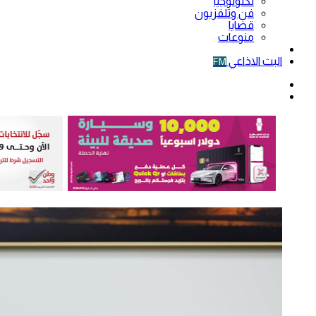
تكنولوجيا
فن وتلفزيون
قضايا
منوعات
فيديو
البث الاذاعي
FM
الوضع
المظلم