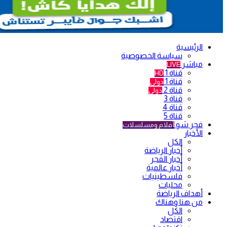
الرئيسية
سياسة الخصوصية
مباشر
LIVE
قناة 1
HD
قناة 1
دولي
قناة 2
دولي
قناة 3
قناة 4
قناة 5
فجر شو
أفلام ومسلسلات
الأخبار
الكل
أخبار الرياضة
أخبار الفجر
أخبار عالمية
فلسطينيات
محليات
أهداف الرياضة
من هنا وهناك
الكل
اقتصاد