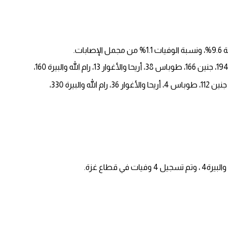
وأشارت د. الكيلة إلى أن الإصابات الجديدة سجلت على النحو التالي: ” ضواحي القدس 53، قلقيلية 88، نابلس 269، طولكرم 134، بيت لحم 90، الخليل 194، جنين 166، طوباس 38، أريحا والأغوار 13، رام الله والبيرة 160،
وأضافت الوزيرة أن حالات التعافي الجديدة توزعت حسب التالي: ” ضواحي القدس 90، قلقيلية 0، نابلس 208، طولكرم 64، بيت لحم 131، الخليل 154، جنين 112، طوباس 4، أريحا والأغوار 36، رام الله والبيرة 330،