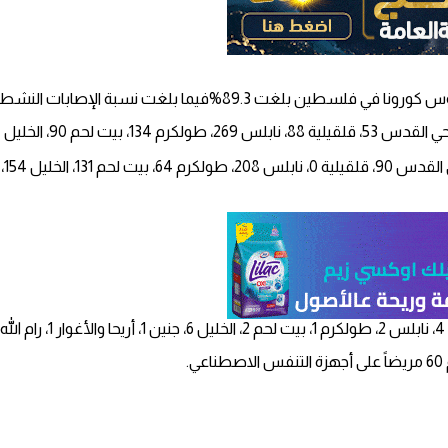
ات النشطة 9.6%، ونسبة الوفيات 1.1% من مجمل الإصابات.