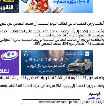
أعلنت وزيرة الصحة د. مي الكيلة، اليوم السبت، أن نسبة التعافي من فيروس كورونا في فلسطين بلغت 89.3%فيما بلغت نسبة الإصاب
سلفيت 26″، قطاع غزة 248، مدينة القدس 301.
سلفيت 73″، قطاع غزة 104، مدينة القدس 389.
وتم تسجيل 23 حالة وفاة في الضفة الغربية: “ضواحي القدس 2، قلقيلية 4، نابلس 2، طولكرم 1، بيت لحم 2، الخليل 6، جنين 1، أريحا والأغوار 1، رام الله والبيرة4 ، وتم تسجيل 4 وفيات في قطاع غزة.
ولفتت وزيرة الصحة إلى وجود 192 مريضاً في غرف العناية المكثفة، بينهم 60 مريضاً على أجهزة التنفس الاصطناعي.
الوسوم
خبر مميز
الرابط المختصر: