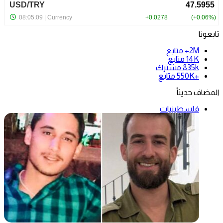
تابعونا
2M+
متابع
14K
متابع
835k
مشترك
+550K
متابع
المضاف حديثاً
فلسطينيات