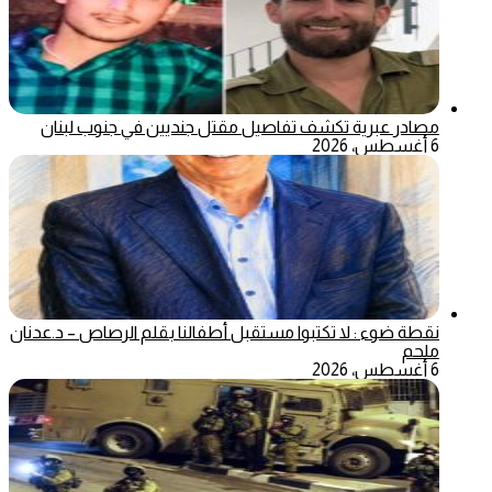
مصادر عبرية تكشف تفاصيل مقتل جنديين في جنوب لبنان
6 أغسطس، 2026
نقطة ضوء : لا تكتبوا مستقبل أطفالنا بقلم الرصاص – د.عدنان
ملحم
6 أغسطس، 2026