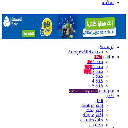
القائمة
الرئيسية
سياسة الخصوصية
مباشر
LIVE
قناة 1
HD
قناة 1
دولي
قناة 2
دولي
قناة 3
قناة 4
قناة 5
فجر شو
أفلام ومسلسلات
الأخبار
الكل
أخبار الرياضة
أخبار الفجر
أخبار عالمية
فلسطينيات
محليات