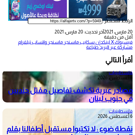
الرابط المختصر:
20 مارس، 2021
آخر تحديث: 20 مارس، 2021
أقل من دقيقة
فيسبوك
‫X
لينكدإن
سكايب
ماسنجر
ماسنجر
واتساب
تيلقرام
مشاركة عبر البريد
طباعة
أقرأ التالي
فلسطينيات
6 أغسطس، 2026
مصادر عبرية تكشف تفاصيل مقتل جنديين
في جنوب لبنان
فلسطينيات
6 أغسطس، 2026
نقطة ضوء : لا تكتبوا مستقبل أطفالنا بقلم