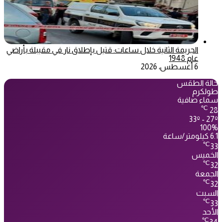
الجريمة الثانية خلال ساعات: قتيل بإطلاق نار في مقيبلة بأراضي
عام 1948
6 أغسطس، 2026
حالة الطقس
طولكرم
سماء صافية
℃
28
33º - 27º
100%
6.1 كيلومتر/ساعة
℃
33
الخميس
℃
32
الجمعة
℃
32
السبت
℃
33
الأحد
℃