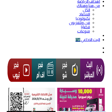
أهداف الرياضة
من هنا وهناك
الكل
اقتصاد
تكنولوجيا
فن وتلفزيون
قضايا
منوعات
فيديو
البث الاذاعي
FM
الوضع
المظلم