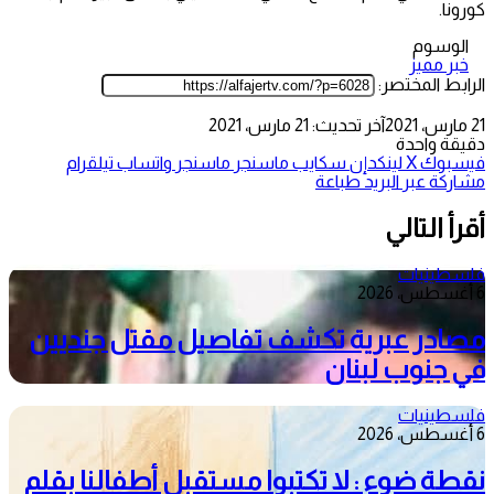
كورونا.
الوسوم
خبر مميز
الرابط المختصر:
21 مارس، 2021
آخر تحديث: 21 مارس، 2021
دقيقة واحدة
فيسبوك
‫X
لينكدإن
سكايب
ماسنجر
ماسنجر
واتساب
تيلقرام
مشاركة عبر البريد
طباعة
أقرأ التالي
فلسطينيات
6 أغسطس، 2026
مصادر عبرية تكشف تفاصيل مقتل جنديين
في جنوب لبنان
فلسطينيات
6 أغسطس، 2026
نقطة ضوء : لا تكتبوا مستقبل أطفالنا بقلم