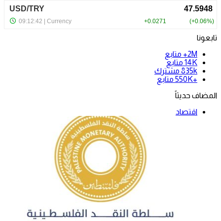
تابعونا
2M+
متابع
14K
متابع
835k
مشترك
+550K
متابع
المضاف حديثاً
اقتصاد