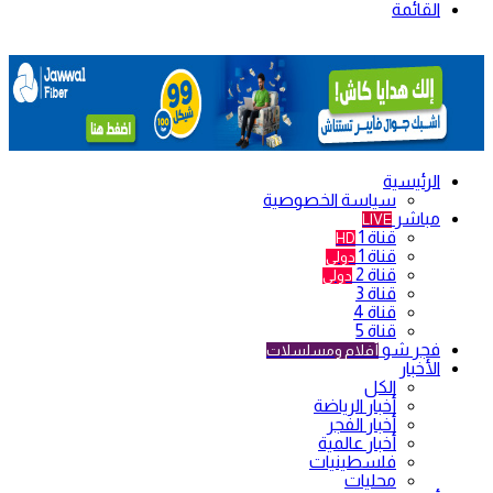
القائمة
الرئيسية
سياسة الخصوصية
مباشر
LIVE
قناة 1
HD
قناة 1
دولي
قناة 2
دولي
قناة 3
قناة 4
قناة 5
فجر شو
أفلام ومسلسلات
الأخبار
الكل
أخبار الرياضة
أخبار الفجر
أخبار عالمية
فلسطينيات
محليات