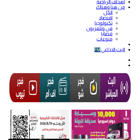
أهداف الرياضة
من هنا وهناك
الكل
اقتصاد
تكنولوجيا
فن وتلفزيون
قضايا
منوعات
فيديو
البث الاذاعي
FM
الوضع
المظلم