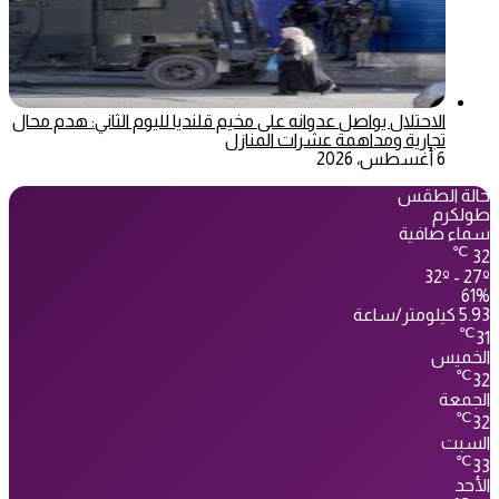
الاحتلال يواصل عدوانه على مخيم قلنديا لليوم الثاني: هدم محال
تجارية ومداهمة عشرات المنازل
6 أغسطس، 2026
حالة الطقس
طولكرم
سماء صافية
℃
32
32º - 27º
61%
5.93 كيلومتر/ساعة
℃
31
الخميس
℃
32
الجمعة
℃
32
السبت
℃
33
الأحد