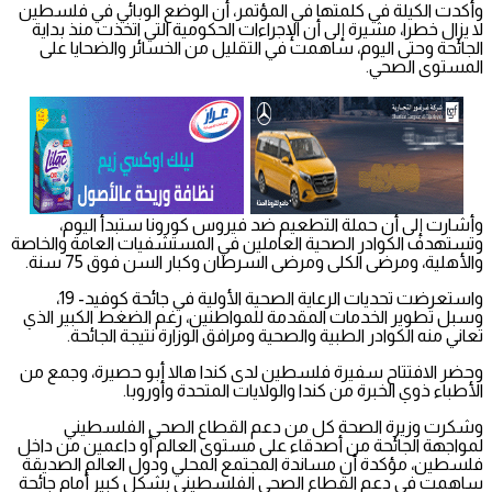
وأكدت الكيلة في كلمتها في المؤتمر، أن الوضع الوبائي في فلسطين
لا يزال خطرا، مشيرة إلى أن الإجراءات الحكومية التي اتخذت منذ بداية
الجائحة وحتى اليوم، ساهمت في التقليل من الخسائر والضحايا على
المستوى الصحي.
وأشارت إلى أن حملة التطعيم ضد فيروس كورونا ستبدأ اليوم،
وتستهدف الكوادر الصحية العاملين في المستشفيات العامة والخاصة
والأهلية، ومرضى الكلى ومرضى السرطان وكبار السن فوق 75 سنة.
واستعرضت تحديات الرعاية الصحية الأولية في جائحة كوفيد- 19،
وسبل تطوير الخدمات المقدمة للمواطنين، رغم الضغط الكبير الذي
تعاني منه الكوادر الطبية والصحية ومرافق الوزارة نتيجة الجائحة.
وحضر الافتتاح سفيرة فلسطين لدى كندا هالا أبو حصيرة، وجمع من
الأطباء ذوي الخبرة من كندا والولايات المتحدة وأوروبا.
وشكرت وزيرة الصحة كل من دعم القطاع الصحي الفلسطيني
لمواجهة الجائحة من أصدقاء على مستوى العالم أو داعمين من داخل
فلسطين، مؤكدة أن مساندة المجتمع المحلي ودول العالم الصديقة
ساهمت في دعم القطاع الصحي الفلسطيني بشكل كبير أمام جائحة