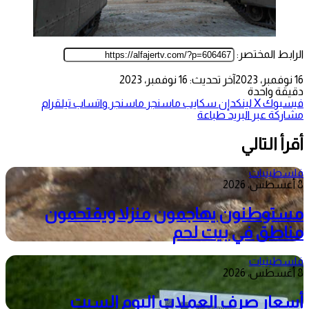
الرابط المختصر:
16 نوفمبر، 2023
آخر تحديث: 16 نوفمبر، 2023
دقيقة واحدة
فيسبوك
‫X
لينكدإن
سكايب
ماسنجر
ماسنجر
واتساب
تيلقرام
مشاركة عبر البريد
طباعة
أقرأ التالي
فلسطينيات
8 أغسطس، 2026
مستوطنون يهاجمون منزلا ويقتحمون
مناطق في بيت لحم
فلسطينيات
8 أغسطس، 2026
أسعار صرف العملات اليوم السبت