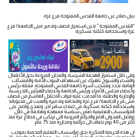
بيان صادر عن جامعة القدس المفتوحة فرع غزة:
“القدس المفتوحة ” تدين استمرار قصف وتدمير مبنى الجامعة/ فرع
غزة واستخدامه كثكنة عسكرية.
وفي ظل استمرار الهجمة الشرسة، والمجازر المروعة بحق الأطفال
والنساء والشيوخ ،ناهيك عن استهداف البيوت الأمنة والمنشئات
العامة، تجدد وتشجب أسرة جامعة القدس المفتوحة، ممثلة برئيس
وأعضاء مجلس الأمناء، ورئيس الجامعة وأعضاء الهيئتين التدريسية
والإدارية والطلبة، ما أقدمت عليه قوات الاحتلال الغاشم من قصف
مبنى فرع الجامعة/ فرع غزة واقتحامه وتدميره والعبث في محتوياته
واستخدامه كثكنة عسكرية، في اعتداء
سافر اخر، وتعدي واضح على
المؤسسات التعليمية ضمن سياسة ممنهجة وهادفة في ظل
تواصل العدوان الاثم والجرائم المروعة التي ترتكب في قطاع غزة منذ
أكثر من 40 يوم تضاف الى جرائمه ومجازره منذ 75 عام.
ان هذه الجريمة المتكررة بحق مؤسسات التعليم المحمية بموجب