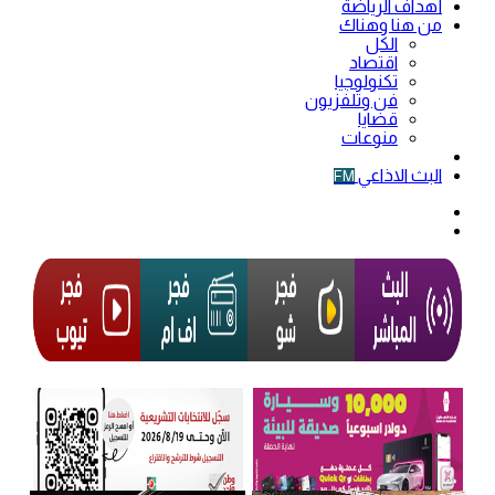
أهداف الرياضة
من هنا وهناك
الكل
اقتصاد
تكنولوجيا
فن وتلفزيون
قضايا
منوعات
فيديو
البث الاذاعي
FM
الوضع
المظلم