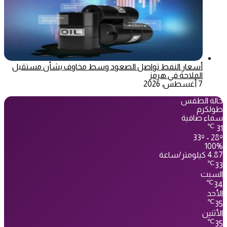
أسعار النفط تواصل الصعود وسط مخاوف بشأن مستقبل
الملاحة في هرمز
7 أغسطس، 2026
حالة الطقس
طولكرم
سماء صافية
℃
31
33º - 28º
100%
4.87 كيلومتر/ساعة
℃
33
السبت
℃
34
الأحد
℃
35
الأثنين
℃
35