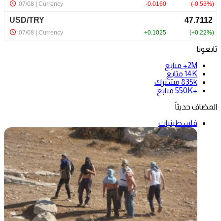
تابعونا
2M+
متابع
14K
متابع
835k
مشترك
+550K
متابع
المضاف حديثاً
فلسطينيات