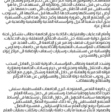
المعاهدات والمواثيق الدولية، أكبر دليل على حجم الجرائم والمجازر التي
ترتكب من قبل عصابات الاحتلال وطائراته التي تستهدف كل ما هو
فلسطيني عبر الاف الأطنان من المتفجرات التي صبت حممها على
أرض غزة ومساكنها ومساجدها كنائسها قبل ساكنيها، التي تستوجب
من المجتمع الدولي ضرورة وقفها، وكبح جماح هذه الحرب المستعرة
بحق أبناء شعبنا الأعزل ومؤسساته المدنية والتعليمية والصحية في
قطاع غزة.
وأمام الادعاءات والافتراءات الكاذبة بحق الجامعة نطالب بتشكيل لجنة
تحقيق دولية مستقلة، حتى تكشف الحقائق المتعلقة بزيف الادعاءات،
وخصوصاً مبررات قصف وتدمير فرع الجامعة الى جانب العديد من
الانتهاكات للمؤسسات التعليمية والأكاديمية من جامعات ومدارس،
والإنسانية من مستشفيات وسيارات إسعاف بالإضافة الى مراكز إيواء
النازحين والمشردين.
وتشدد الجامعة وتطالب المؤسسات الدولية للتدخل العاجل لسحب
قوات الاحتلال والياته ومجنزراته من حرم وساحات الجامعة ومغادرة
قواته التدميرية والعابثة من داخل الجامعة وبشكل فوري مع التأكيد
على وجوب محاكمة دولة الاحتلال والمسؤولين عن هذه الجرائم
والفظائع والانتهاكات.
إن جامعة القدس المفتوحة، كبرى الجامعات الفلسطينية، ستبقى
صرحا أكاديميا ووطنيا شامخا، وستستمر في حمل رسالة العلم
ومواجهة سياسة التجهيل التي حاول الاحتلال ترسيخها في أوساط
المجتمع الفلسطيني وأن له ذلك، فمسيرة النضال الفلسطيني
مستمرة برفع لواء العلم سلاحنا الإستراتيجي، فمسيرة النضال
والصمود لأبناء شعبنا ما زالت حافلة بالإبداعات وتكللت بمنارات العلم