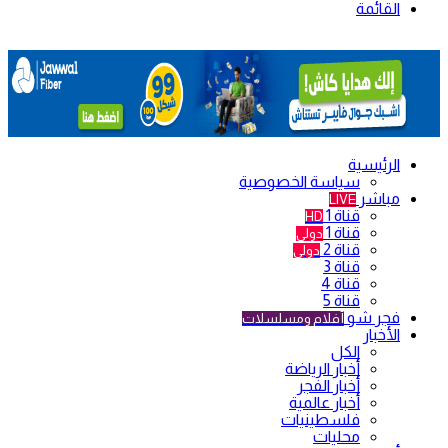
القائمة
الرئيسية
سياسة الخصوصية
مباشر
LIVE
قناة 1
HD
قناة 1
دولي
قناة 2
دولي
قناة 3
قناة 4
قناة 5
فجر شو
أفلام ومسلسلات
الأخبار
الكل
أخبار الرياضة
أخبار الفجر
أخبار عالمية
فلسطينيات
محليات