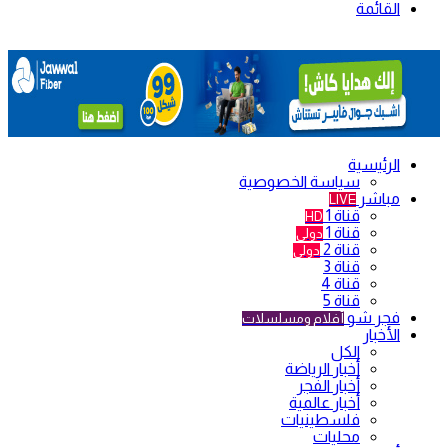
القائمة
الرئيسية
سياسة الخصوصية
مباشر
LIVE
قناة 1
HD
قناة 1
دولي
قناة 2
دولي
قناة 3
قناة 4
قناة 5
فجر شو
أفلام ومسلسلات
الأخبار
الكل
أخبار الرياضة
أخبار الفجر
أخبار عالمية
فلسطينيات
محليات