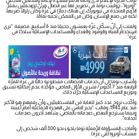
قالت مديرة الإعلام لدى وكالة الأمم المتّحدة لإغاثة وتشغيل اللاجئين
“أونروا”، جولييت توما، في تصريح لها عبر اتّصال مرئيّ لصحفيّين بمقرّ
الأمم المتّحدة في نيويورك، إنّ هناك دمارًا في غزّة وكأنّ زلزالًا ضربها،
لكنّه من صنع الإنسان، وكان من الممكن تجنّبه تمامًا.
ولفتت إلى أنّ سكّان غزّة يعيشون جحيمًا منذ 6 أسابيع، مضيفة: “نرى
استخدام المياه والوقود والغذاء والمساعدات الإنسانيّة سلاحًا في
غزّة”.
وأشارت توما إلى أنّ خدمات الاتّصالات مقطوعة حاليًّا في غزّة للمرّة
الرابعة منذ 7 أكتوبر/ تشرين الأوّل الماضي، مؤكّدة عدم إمكانيّة تنسيق
وتوزيع المساعدات الإنسانيّة جرّاء ذلك.
وأكّدت نزوح عدد كبير للغاية من الفلسطينيّين، وأنّ رقمهم هو الأكبر
منذ عام 1948، وقالت: “يجبر الناس على الهجرة الجماعيّة أمام أعيننا،
وبينما يسترجع البعض صدماته بالماضي، يشاهد آخرون صدمات
أجداده”.
وأفادت المسؤولة الأمميّة توما بلجوء نحو 800 ألف شخص إلى
منشآت أونروا (في غزّة).