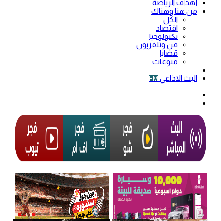
أهداف الرياضة
من هنا وهناك
الكل
اقتصاد
تكنولوجيا
فن وتلفزيون
قضايا
منوعات
فيديو
البث الاذاعي
FM
الوضع
المظلم