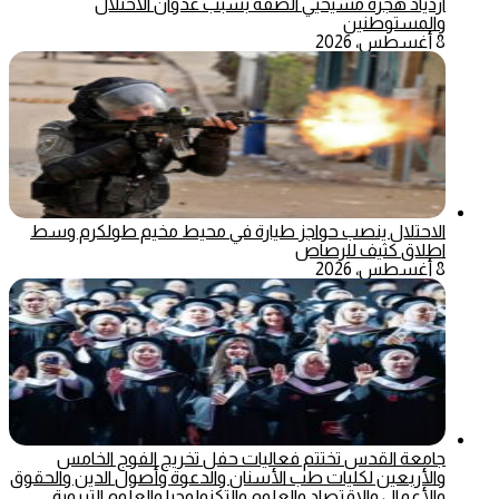
ازدياد هجرة مسيحيي الضفة بسبب عدوان الاحتلال
والمستوطنين
8 أغسطس، 2026
الاحتلال ينصب حواجز طيارة في محيط مخيم طولكرم وسط
اطلاق كثيف للرصاص
8 أغسطس، 2026
جامعة القدس تختتم فعاليات حفل تخريج الفوج الخامس
والأربعين لكليات طب الأسنان والدعوة وأصول الدين والحقوق
والأعمال والاقتصاد والعلوم والتكنولوجيا والعلوم التربوية