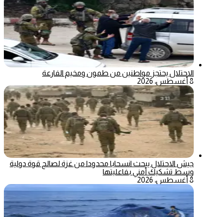
الاحتلال يحتجز مواطنين من طمون ومخيم الفارعة
8 أغسطس، 2026
جيش الاحتلال يبحث انسحابا محدودا من غزة لصالح قوة دولية
وسط تشكيك أمني بفاعليتها
8 أغسطس، 2026