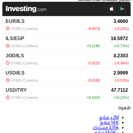
تابعونا
2M+
متابع
14K
متابع
835k
مشترك
+550K
متابع