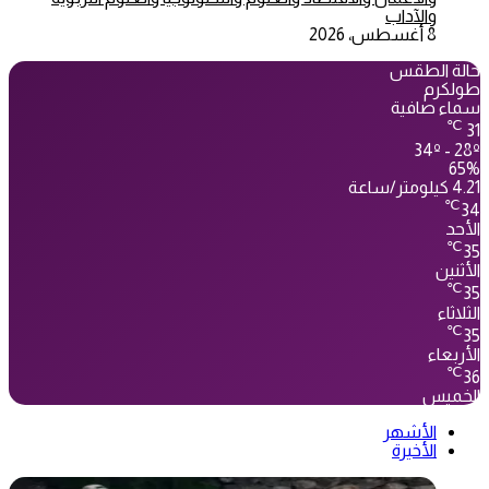
والآداب
8 أغسطس، 2026
حالة الطقس
طولكرم
سماء صافية
℃
31
34º - 28º
65%
4.21 كيلومتر/ساعة
℃
34
الأحد
℃
35
الأثنين
℃
35
الثلاثاء
℃
35
الأربعاء
℃
36
الخميس
الأشهر
الأخيرة