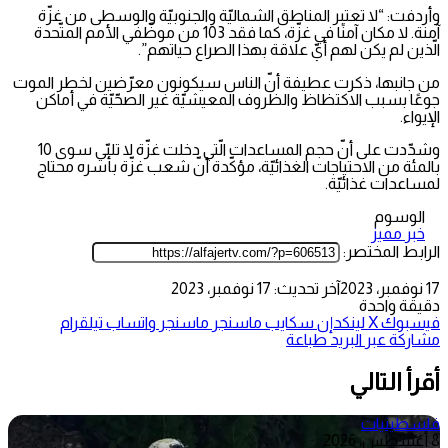
وأردفت: “لا تعتبر المناطق الشماليّة والجنوبيّة والوسطى من غزّة
آمنة. لا مكان آمنًا في غزّة، كما فقد 103 من موظّفي الأمم المتّحدة
الّذين لم يكن لهم أيّ علاقة بهذا الصراع حياتهم”.
من جانبها، ذكرت عطيفة أنّ الناس سيكونون معرّضين لخطر الموت
جوعًا بسبب الاكتظاظ والظروف المعيشيّة غير الصحّيّة في أماكن
الإيواء.
وشدّدت على أنّ حجم المساعدات الّتي دخلت غزّة لا تلبّي سوى 10
بالمئة من الاحتياجات الغذائيّة، مؤكّدة أنّ شعب غزّة بأسره محتاج
لمساعدات غذائيّة.
الوسوم
خبر مميز
الرابط المختصر:
17 نوفمبر، 2023
آخر تحديث: 17 نوفمبر، 2023
دقيقة واحدة
فيسبوك
‫X
لينكدإن
سكايب
ماسنجر
ماسنجر
واتساب
تيلقرام
مشاركة عبر البريد
طباعة
أقرأ التالي
فلسطينيات
8 أغسطس، 2026