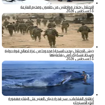
الاحتلال يحتجز مواطنين من طمون ومخيم الفارعة
8 أغسطس، 2026
جيش الاحتلال يبحث انسحابا محدودا من غزة لصالح قوة دولية
وسط تشكيك أمني بفاعليتها
8 أغسطس، 2026
إطلاق الفقاعات.. سر قدرة حيتان العنبر على البقاء مغمورة
أثناء الاسترخاء