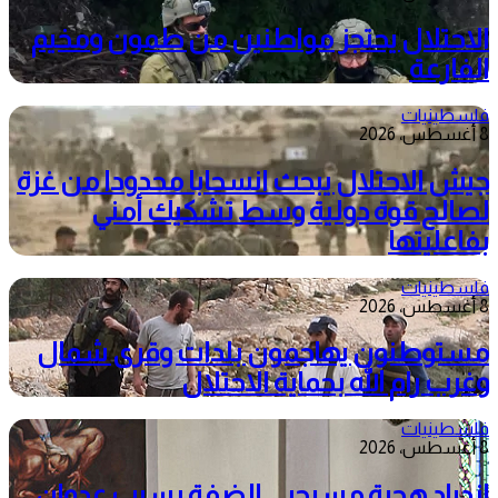
الاحتلال يحتجز مواطنين من طمون ومخيم
الفارعة
فلسطينيات
8 أغسطس، 2026
جيش الاحتلال يبحث انسحابا محدودا من غزة
لصالح قوة دولية وسط تشكيك أمني
بفاعليتها
فلسطينيات
8 أغسطس، 2026
مستوطنون يهاجمون بلدات وقرى شمال
وغرب رام الله بحماية الاحتلال
فلسطينيات
8 أغسطس، 2026
ازدياد هجرة مسيحيي الضفة بسبب عدوان