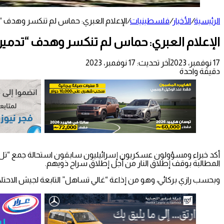
الرئيسية
/
الأخبار
/
فلسطينيات
/
الإعلام العبري: حماس لم تنكسر وهدف “ت
الإعلام العبري: حماس لم تنكسر وهدف “تدمير
17 نوفمبر، 2023
آخر تحديث: 17 نوفمبر، 2023
دقيقة واحدة
أكد خبراء ومسؤولون عسكريون إسرائيليون سابقون استحالة جمع “تل أب
المطالبة بوقف إطلاق النار من أجل إطلاق سراح ذويهم.
وبحسب رازي بركائي، وهو من إذاعة “غالي تساهل” التابعة لجيش الاحتلا