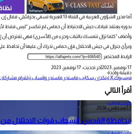
أما محرر الشؤون العربية في القناة 13 العبرية تسفي يحزقئيلي، فقال إن حماس ليست في محنة “وحتى تحت مستشفى الشفاء الطبي لن تجد القيادات الكبيرة هناك”.
بدوره يعتقد قيادات جيش الاحتياط أن حماس لم تنكسر “ليس فقط لأن ق
وأضاف “كلما تزال تتمسك بالثبات وجزء من (الأسرى) فهي تفترض أن إ
وبرأي جنرال في جيش الاحتلال فإن حماس تدرك أن عليها أن تحافظ على مم
الرابط المختصر:
17 نوفمبر، 2023
آخر تحديث: 17 نوفمبر، 2023
دقيقة واحدة
فيسبوك
‫X
لينكدإن
سكايب
ماسنجر
ماسنجر
واتساب
تيلقرام
مشاركة عب
أقرأ التالي
فلسطينيات
7 أغسطس، 2026
محافظة القدس: انسحاب قوات الاحتلال من م
فلسطينيات