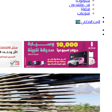
تكنولوجيا
فن وتلفزيون
قضايا
منوعات
فيديو
البث الاذاعي
FM
الوضع
المظلم