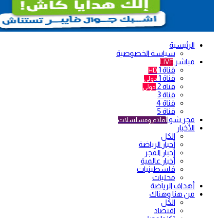
الرئيسية
سياسة الخصوصية
مباشر
LIVE
قناة 1
HD
قناة 1
دولي
قناة 2
دولي
قناة 3
قناة 4
قناة 5
فجر شو
أفلام ومسلسلات
الأخبار
الكل
أخبار الرياضة
أخبار الفجر
أخبار عالمية
فلسطينيات
محليات
أهداف الرياضة
من هنا وهناك
الكل
اقتصاد