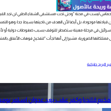
يادتها موجودة، بل أيضا لأن الهدف من ناحيتها بسيط جدا؛ وهو التمس
سرائيل في مرحلة معينة ستضطر للتوقف بسبب ضغوطات دولية أو لأسباب
تلكاتها الضرورية، مشيرا إلى أنها لجأت “لتفخيخ فوهات الأنفاق بالمتفجر
ر البريد
طباعة
خيم قلنديا وكفر عقب بعد عدوان استمر يومي