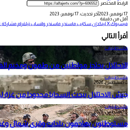
الرابط المختصر:
17 نوفمبر، 2023
آخر تحديث: 17 نوفمبر، 2023
أقل من دقيقة
فيسبوك
‫X
لينكدإن
سكايب
ماسنجر
ماسنجر
واتساب
تيلقرام
مشاركة عب
أقرأ التالي
فلسطينيات
8 أغسطس، 2026
الاحتلال يحتجز مواطنين من طمون ومخيم الف
فلسطينيات
8 أغسطس، 2026
جيش الاحتلال يبحث انسحابا محدودا من غزة 
فلسطينيات
8 أغسطس، 2026
مستوطنون يهاجمون بلدات وقرى شمال وغرب را