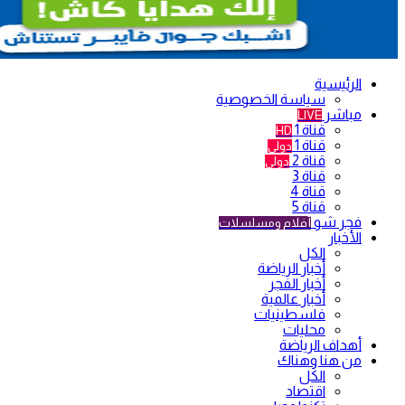
الرئيسية
سياسة الخصوصية
مباشر
LIVE
قناة 1
HD
قناة 1
دولي
قناة 2
دولي
قناة 3
قناة 4
قناة 5
فجر شو
أفلام ومسلسلات
الأخبار
الكل
أخبار الرياضة
أخبار الفجر
أخبار عالمية
فلسطينيات
محليات
أهداف الرياضة
من هنا وهناك
الكل
اقتصاد