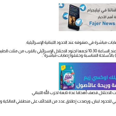
وجاء في بيان تابع لـ”حزب الله”: “استهدف مجاهدو ‌‏المقاومة الإسلامية عند الساعة 10:30 تجمعا لجن
) بالأسلحة المناسبة ‏وحققوا إصابات مباشرة”.
ت الاحتلال قصف أهدافا عدة تابعة لحزب الله اللبناني.
دود لبنان، ورصدت إطلاق عدد من القذائف على منطقتي المالكية والمنا