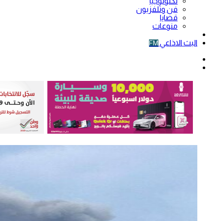
تكنولوجيا
فن وتلفزيون
قضايا
منوعات
فيديو
البث الاذاعي
FM
الوضع
المظلم