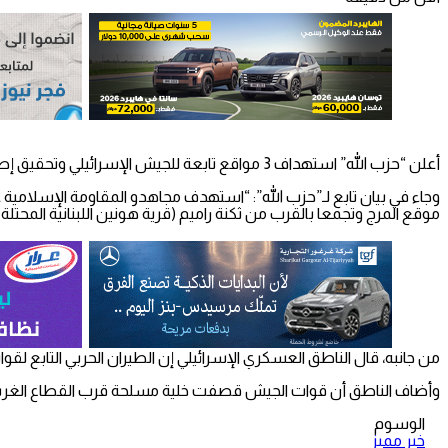
أعلن “حزب الله” استهداف 3 مواقع تابعة للجيش الإسرائيلي وتحقيق إصابات مباشرة في صفوفه عند الحدود اللبنانية الإسرائيلية.
موقع المرج وتجمعا بالقرب من ثكنة راميم (قرية هونين اللبنانية المحتلة
من جانبه، قال الناطق العسكري الإسرائيلي إن الطيران الحربي التابع لقوا
وأضاف الناطق أن قوات الجيش قصفت خلية مسلحة قرب القطاع الغربي للح
الوسوم
خبر مميز