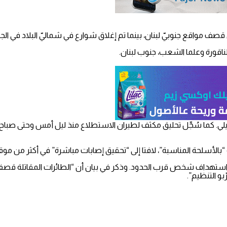
صف مواقع جنوبيّ لبنان، بينما تم إغلاق شوارع في شماليّ البلاد في الجل
اقورة وعلما الشعب، جنوب لبنان.
كما سُجِّل تحليق مكثف لطيران الاستطلاع منذ ليل أمس وحتى صباح الي
الأسلحة المناسبة”، لافتا إلى “تحقيق إصابات مباشرة” في أكثر من موق
استهداف شخص قرب الحدود. وذكر في بيان أن “الطائرات المقاتلة قصفت أ
و التنظيم”.