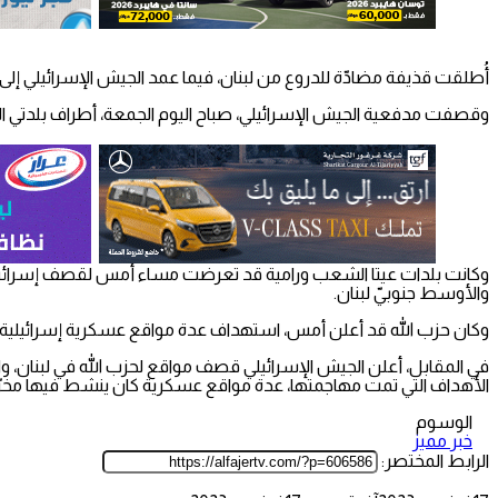
أُطلقت قذيفة مضادّة للدروع من لبنان، فيما عمد الجيش الإسرائيلي إلى ق
وقصفت مدفعية الجيش الإسرائيلي، صباح اليوم الجمعة، أطراف بلدتي الن
وكانت بلدات عيتا الشعب ورامية قد تعرضت مساء أمس لقصف إسرائيلي. 
والأوسط جنوبيّ لبنان.
وكان حزب الله قد أعلن أمس، استهداف عدة مواقع عسكرية إسرائيلية “ب
في المقابل، أعلن الجيش الإسرائيلي قصف مواقع لحزب الله في لبنان، و
الأهداف التي تمت مهاجمتها، عدة مواقع عسكرية كان ينشط فيها مخرّب
الوسوم
خبر مميز
الرابط المختصر: