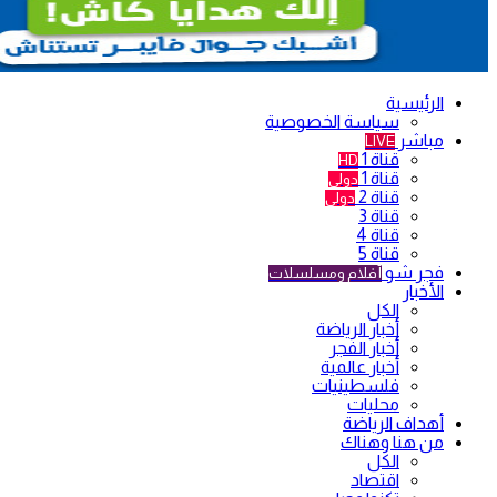
الرئيسية
سياسة الخصوصية
مباشر
LIVE
قناة 1
HD
قناة 1
دولي
قناة 2
دولي
قناة 3
قناة 4
قناة 5
فجر شو
أفلام ومسلسلات
الأخبار
الكل
أخبار الرياضة
أخبار الفجر
أخبار عالمية
فلسطينيات
محليات
أهداف الرياضة
من هنا وهناك
الكل
اقتصاد