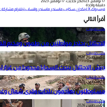
17 نوفمبر، 2023
آخر تحديث: 17 نوفمبر، 2023
دقيقة واحدة
فيسبوك
‫X
لينكدإن
سكايب
ماسنجر
ماسنجر
واتساب
تيلقرام
مشاركة عب
أقرأ التالي
فلسطينيات
8 أغسطس، 2026
الاحتلال يحتجز مواطنين من طمون ومخيم الف
فلسطينيات
8 أغسطس، 2026
جيش الاحتلال يبحث انسحابا محدودا من غزة 
فلسطينيات
8 أغسطس، 2026
مستوطنون يهاجمون بلدات وقرى شمال وغرب را
فلسطينيات
8 أغسطس، 2026