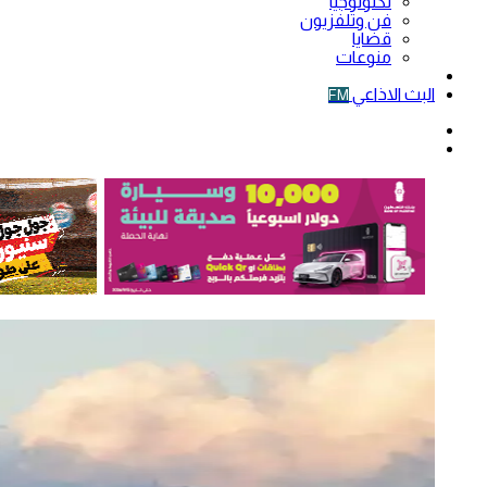
تكنولوجيا
فن وتلفزيون
قضايا
منوعات
فيديو
البث الاذاعي
FM
الوضع
المظلم