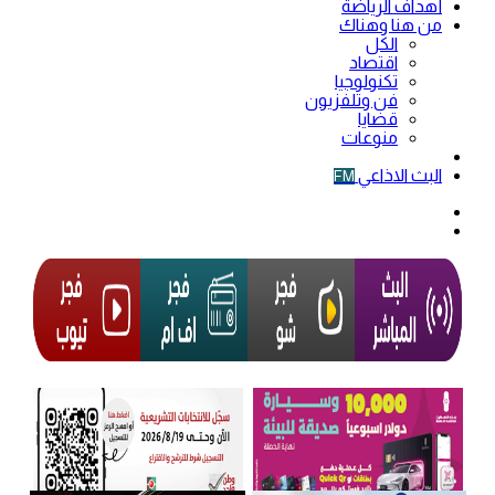
أهداف الرياضة
من هنا وهناك
الكل
اقتصاد
تكنولوجيا
فن وتلفزيون
قضايا
منوعات
فيديو
البث الاذاعي
FM
الوضع
المظلم