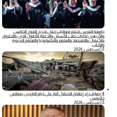
جامعة القدس تختتم فعاليات حفل تخريج الفوج الخامس
والأربعين لكليات طب الأسنان والدعوة وأصول الدين والحقوق
والأعمال والاقتصاد والعلوم والتكنولوجيا والعلوم التربوية
والآداب
8 أغسطس، 2026
4 إصابات إثر إطلاق الاحتلال النار على خيام النازحين بمواصي
خانيونس
8 أغسطس، 2026