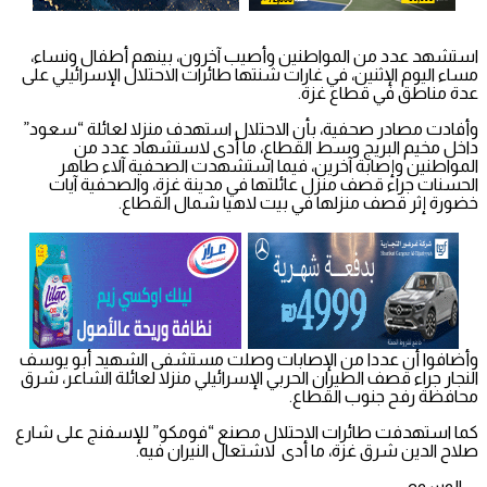
استشهد عدد من المواطنين وأصيب آخرون، بينهم أطفال ونساء،
مساء اليوم الإثنين، في غارات شنتها طائرات الاحتلال الإسرائيلي على
عدة مناطق في قطاع غزة.
وأفادت مصادر صحفية، بأن الاحتلال استهدف منزلا لعائلة “سعود”
داخل مخيم البريج وسط القطاع، ما أدى لاستشهاد عدد من
المواطنين وإصابة آخرين، فيما استشهدت الصحفية آلاء طاهر
الحسنات جراء قصف منزل عائلتها في مدينة غزة، والصحفية آيات
خضورة إثر قصف منزلها في بيت لاهيا شمال القطاع.
وأضافوا أن عددا من الإصابات وصلت مستشفى الشهيد أبو يوسف
النجار جراء قصف الطيران الحربي الإسرائيلي منزلا لعائلة الشاعر، شرق
محافظة رفح جنوب القطاع.
كما استهدفت طائرات الاحتلال مصنع “فومكو” للإسفنج على شارع
صلاح الدين شرق غزة، ما أدى لاشتعال النيران فيه.
الوسوم