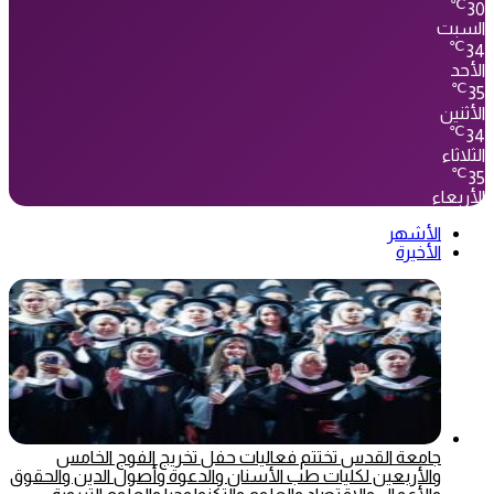
℃
30
السبت
℃
34
الأحد
℃
35
الأثنين
℃
34
الثلاثاء
℃
35
الأربعاء
الأشهر
الأخيرة
جامعة القدس تختتم فعاليات حفل تخريج الفوج الخامس
والأربعين لكليات طب الأسنان والدعوة وأصول الدين والحقوق