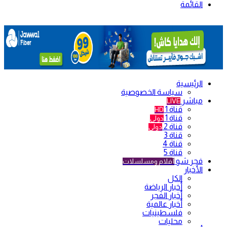
القائمة
الرئيسية
سياسة الخصوصية
مباشر
LIVE
قناة 1
HD
قناة 1
دولي
قناة 2
دولي
قناة 3
قناة 4
قناة 5
فجر شو
أفلام ومسلسلات
الأخبار
الكل
أخبار الرياضة
أخبار الفجر
أخبار عالمية
فلسطينيات
محليات