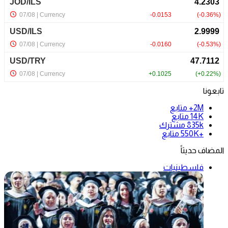
تابعونا
2M+
متابع
14K
متابع
835k
مشترك
+550K
متابع
المضاف حديثاً
فلسطينيات