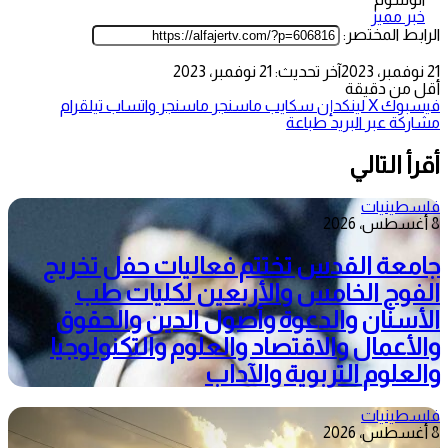
خبر مميز
الرابط المختصر:
21 نوفمبر، 2023
آخر تحديث: 21 نوفمبر، 2023
أقل من دقيقة
فيسبوك
‫X
لينكدإن
سكايب
ماسنجر
ماسنجر
واتساب
تيلقرام
مشاركة عبر البريد
طباعة
أقرأ التالي
فلسطينيات
8 أغسطس، 2026
جامعة القدس تختتم فعاليات حفل تخريج
الفوج الخامس والأربعين لكليات طب
الأسنان والدعوة وأصول الدين والحقوق
والأعمال والاقتصاد والعلوم والتكنولوجيا
والعلوم التربوية والآداب
فلسطينيات
8 أغسطس، 2026