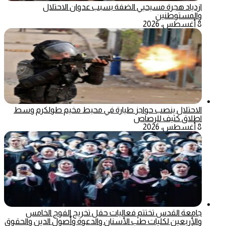
ازدياد هجرة مسيحيي الضفة بسبب عدوان الاحتلال
والمستوطنين
8 أغسطس، 2026
الاحتلال ينصب حواجز طيارة في محيط مخيم طولكرم وسط
اطلاق كثيف للرصاص
8 أغسطس، 2026
جامعة القدس تختتم فعاليات حفل تخريج الفوج الخامس
والأربعين لكليات طب الأسنان والدعوة وأصول الدين والحقوق