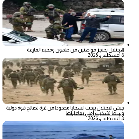
الاحتلال يحتجز مواطنين من طمون ومخيم الفارعة
8 أغسطس، 2026
جيش الاحتلال يبحث انسحابا محدودا من غزة لصالح قوة دولية
وسط تشكيك أمني بفاعليتها
8 أغسطس، 2026