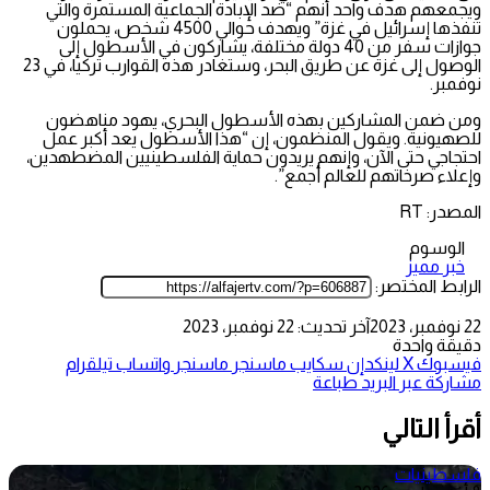
ويجمعهم هدف واحد أنهم “ضد الإبادة الجماعية المستمرة والتي
تنفذها إسرائيل في غزة” ويهدف حوالي 4500 شخص، يحملون
جوازات سفر من 40 دولة مختلفة، يشاركون في الأسطول إلى
الوصول إلى غزة عن طريق البحر، وستغادر هذه القوارب تركيا، في 23
نوفمبر.
ومن ضمن المشاركين بهذه الأسطول البحري، يهود مناهضون
للصهيونية. ويقول المنظمون، إن “هذا الأسطول يعد أكبر عمل
احتجاجي حتى الآن، وإنهم يريدون حماية الفلسطينيين المضطهدين،
وإعلاء صرخاتهم للعالم أجمع”.
المصدر: RT
الوسوم
خبر مميز
الرابط المختصر:
22 نوفمبر، 2023
آخر تحديث: 22 نوفمبر، 2023
دقيقة واحدة
فيسبوك
‫X
لينكدإن
سكايب
ماسنجر
ماسنجر
واتساب
تيلقرام
مشاركة عبر البريد
طباعة
أقرأ التالي
فلسطينيات