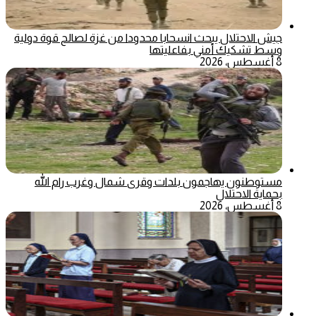
جيش الاحتلال يبحث انسحابا محدودا من غزة لصالح قوة دولية
وسط تشكيك أمني بفاعليتها
8 أغسطس، 2026
مستوطنون يهاجمون بلدات وقرى شمال وغرب رام الله
بحماية الاحتلال
8 أغسطس، 2026