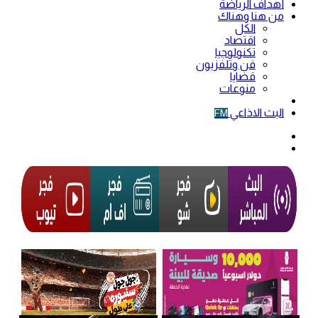
أهداف الرياضة
من هنا وهناك
الكل
اقتصاد
تكنولوجيا
فن وتلفزيون
قضايا
منوعات
فيديو
البث الاذاعي
FM
الوضع
المظلم