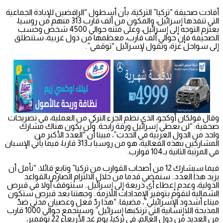
أفادت صحيفة “تركيا” التركية، بأن أسطول “الرافضين للإبادة الجماعية
التي تنفذها إسرائيل، والمكون من ألف قارب 313 منهم من روسيا،
يعتزم التوجه إلى إسرائيل، وعلى متنه حوالي 4500 شخص وحسب
الصحيفة فإن حوالي ألف قارب، معظمها من دول غربية، ستنطلق
إلى سواحل غزة، وتقول لإسرائيل “توقفي”.
وقال فولكان أوكجو، الذي نظم الجزء التركي من العملية، في تصريحات
صحفية: “لن نعطي إسرائيل ورقة رابحة. ولن يكون هناك مشارك
واحد من الدول العربية في الحدث”، مبينا أن “العدد الأكبر من
المشاركين بهذه الفعالية، هو من روسيا بـ313 قاربا، فيما يأتي الإسبان
في المرتبة الثانية بـ104 قوارب.
فيما سيشارك 12 من أصحاب القوارب من تركيا” وتابع قائلا: “نأمل أن
يزيد هذا العدد.. سنمضي قدما من خلال الالتزام الصارم بالقواعد
الدولية، وعدم إعطاء أي ذريعة إلى إسرائيل.. سنتوقف أولا في قبرص
الشمالية لنقوم بتوفير الإمدادات اللازمة.. وجهتنا بعد قبرص ستكون
ميناء أشدود الإسرائيلي”، مضيفا: “هذا ردّ فعل وعصيان مدني ضدّ
المذبحة اللاإنسانية التي ترتكبها إسرائيل” وسيتجمع حوالي 1000 قارب
من العديد من دول العالم، في تركيا، يوم غد الأربعاء 22 نوفمبر،