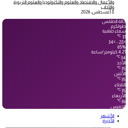
والأعمال والاقتصاد والعلوم والتكنولوجيا والعلوم التربوية
والآداب
8 أغسطس، 2026
حالة الطقس
طولكرم
سماء صافية
℃
31
34º - 28º
65%
4.21 كيلومتر/ساعة
℃
34
الأحد
℃
35
الأثنين
℃
35
الثلاثاء
℃
35
الأربعاء
℃
36
الخميس
الأشهر
الأخيرة