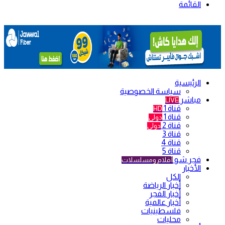
القائمة
الرئيسية
سياسة الخصوصية
مباشر
LIVE
قناة 1
HD
قناة 1
دولي
قناة 2
دولي
قناة 3
قناة 4
قناة 5
فجر شو
أفلام ومسلسلات
الأخبار
الكل
أخبار الرياضة
أخبار الفجر
أخبار عالمية
فلسطينيات
محليات