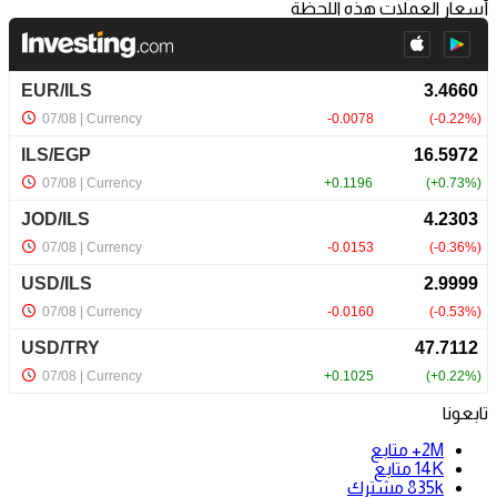
أسعار العملات هذه اللحظة
تابعونا
2M+
متابع
14K
متابع
835k
مشترك