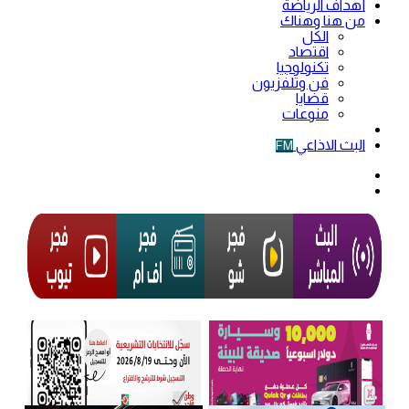
أهداف الرياضة
من هنا وهناك
الكل
اقتصاد
تكنولوجيا
فن وتلفزيون
قضايا
منوعات
فيديو
البث الاذاعي
FM
الوضع
المظلم