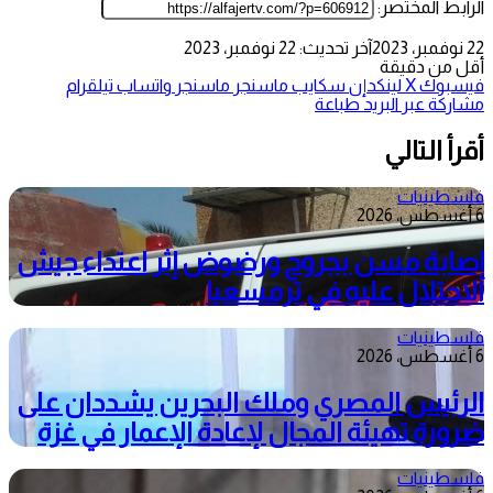
الرابط المختصر:
22 نوفمبر، 2023
آخر تحديث: 22 نوفمبر، 2023
أقل من دقيقة
فيسبوك
‫X
لينكدإن
سكايب
ماسنجر
ماسنجر
واتساب
تيلقرام
مشاركة عبر البريد
طباعة
أقرأ التالي
فلسطينيات
6 أغسطس، 2026
إصابة مسن بجروح ورضوض إثر اعتداء جيش
الاحتلال عليه في ترمسعيا
فلسطينيات
6 أغسطس، 2026
الرئيس المصري وملك البحرين يشددان على
ضرورة تهيئة المجال لإعادة الإعمار في غزة
فلسطينيات