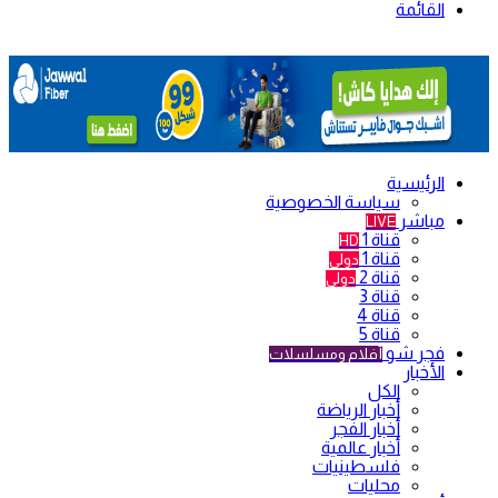
القائمة
الرئيسية
سياسة الخصوصية
مباشر
LIVE
قناة 1
HD
قناة 1
دولي
قناة 2
دولي
قناة 3
قناة 4
قناة 5
فجر شو
أفلام ومسلسلات
الأخبار
الكل
أخبار الرياضة
أخبار الفجر
أخبار عالمية
فلسطينيات
محليات