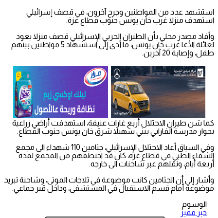
استشهد عدد من المواطنين وجرح آخرون، في قصف إسرائيلي
استهدف منزلا غرب خان يونس جنوب قطاع غزة.
وأفاد مصدر محلي بأن الطيران الحربي الإسرائيلي قصف منزلا يعود
لعائلة الأغا غرب خان يونس، ما أدى إلى استشهاد 5 مواطنين بينهم
طفل، وإصابة 20 آخرين.
كما شن طيران الاحتلال أربع غارات عنيفة، استهدفت أراضي زراعية
بجوار مدرسة الفارابي ببني سهيلا شرق خان يونس جنوب القطاع.
وفي السياق أعاد الاحتلال الإسرائيلي، جثامين 110 شهداء الى مجمع
الشفاء الطبي في قطاع غزة، كان قد اختطفهم من المجمع لمدة
أربعة أيام، ونقلهم عبر شاحنات الى خارجه.
وأشار إلى أن الجثامين كانت موضوعة في ثلاجات الموتى، وشاحنة تبريد
موضوعة أمام قسم الاستقبال في المستشفى، وداخل قبر جماعي.
الوسوم
خبر مميز