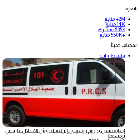
تابعونا
2M+
متابع
14K
متابع
835k
مشترك
+550K
متابع
المضاف حديثاً
فلسطينيات
إصابة مسن بجروح ورضوض إثر اعتداء جيش الاحتلال عليه في
ترمسعيا