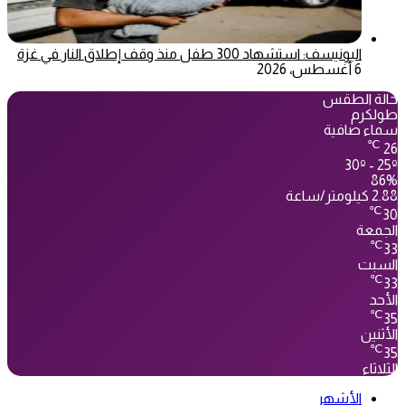
اليونيسف: استشهاد 300 طفل منذ وقف إطلاق النار في غزة
6 أغسطس، 2026
حالة الطقس
طولكرم
سماء صافية
℃
26
30º - 25º
86%
2.88 كيلومتر/ساعة
℃
30
الجمعة
℃
33
السبت
℃
33
الأحد
℃
35
الأثنين
℃
35
الثلاثاء
الأشهر