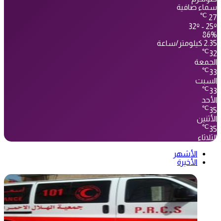
سماء صافية
℃
27
32º - 25º
86%
2.35 كيلومتر/ساعة
℃
32
الجمعة
℃
33
السبت
℃
33
الأحد
℃
35
الأثنين
℃
35
الثلاثاء
الأشهر
الأخيرة