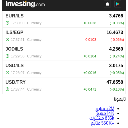
تابعونا
2M+
متابع
14K
متابع
835k
مشترك
+550K
متابع