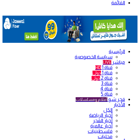
القائمة
الرئيسية
سياسة الخصوصية
مباشر
LIVE
قناة 1
HD
قناة 1
دولي
قناة 2
دولي
قناة 3
قناة 4
قناة 5
فجر شو
أفلام ومسلسلات
الأخبار
الكل
أخبار الرياضة
أخبار الفجر
أخبار عالمية
فلسطينيات
محليات