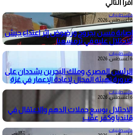
أقرأ التالي
فلسطينيات
6 أغسطس، 2026
إصابة مسن بجروح ورضوض إثر اعتداء جيش
الاحتلال عليه في ترمسعيا
فلسطينيات
6 أغسطس، 2026
الرئيس المصري وملك البحرين يشددان على
ضرورة تهيئة المجال لإعادة الإعمار في غزة
فلسطينيات
6 أغسطس، 2026
الاحتلال يوسع حملات الدهم والاعتقال في
قلنديا وكفر عقب
فلسطينيات