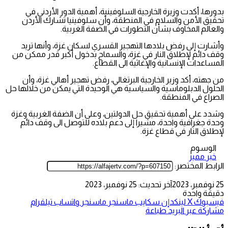
بدورها، أكدت وزيرة الخارجية السلوفينية، أهمية الدور الأردني في
تحقيق الأمن والسلام في المنطقة، وأن سلوفينيا تشارك الأردن
والعالم المخاوف بشأن التطورات في الضفة الغربية.
وأشارت إلى رفض بلادها التهجير القسري لسكان غزة، وأنها تريد
وقف دائم لإطلاق النار في غزة، والسماح بدخول أكبر قدر ممكن من
المساعدات الإنسانية والإغاثية الى القطاع.
من جهته، أكد وزير الخارجية البرتغالي، رفض تهجير أهالي غزة، وأن
الحلول الدبلوماسية والسياسية هي الوحيدة التي يمكن من خلالها حل
الصراع في المنطقة.
وشدد على أهمية تحقيق حل الدولتين، وعلى أن الضفة الغربية وغزة
وحدة جغرافية واحدة، مشيرا إلى دعم بلاده للتوصل الى وقف دائم
لإطلاق النار في قطاع غزة.
الوسوم
خبر مميز
الرابط المختصر:
25 نوفمبر، 2023
آخر تحديث: 25 نوفمبر، 2023
دقيقة واحدة
فيسبوك
‫X
لينكدإن
سكايب
ماسنجر
ماسنجر
واتساب
تيلقرام
مشاركة عبر البريد
طباعة