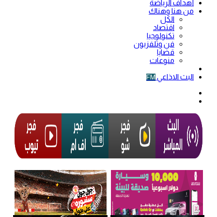
أهداف الرياضة
من هنا وهناك
الكل
اقتصاد
تكنولوجيا
فن وتلفزيون
قضايا
منوعات
فيديو
البث الاذاعي
FM
الوضع
المظلم