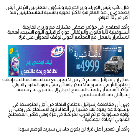
قال نائب رئيس الوزراء، وزير الخارجية وشؤون المغتربين الأردني أيمن
الصفدي، إن هذا العام هو الأكثر دموية بالنسبة للفلسطينيين منذ
أكثر من 10 أعوام.
وأكد الصفدي في مؤتمر صحفي مشترك مع وزيري الخارجية
السلوفينية تانيا فايون، والبرتغالي جواو كرافينيو، اليوم السبت، أهمية
الاستمرار بالعمل مع المجتمع الدولي لوقف العدوان على غزة.
وقال إن إسرائيل تهاجم كل من لا يتفق مع سياستها ويطالب بإيقاف
إطلاق النار في غزة، وإنه لا يمكن لها أن تبقى فوق القانون الدولي،
مؤكدا أهمية أن يلتفت المجتمع الدولي إلى ما يجري من تصعيد
إسرائيلي ضد الفلسطينيين.
وبين أن مقاطعة إسرائيل لاجتماع الاتحاد من أجل المتوسط في
برشلونة غدا يعود لها، مشيرا إلى أنها لا تريد الاستماع لكن يجب أن
تواجه مسؤولية جرائم الحرب المرتكبة في غزة وهي ضمن المصطلح
القانوني “الإبادة الجماعية”.
وأكد أن تهجير أهل غزة لن يكون حلا، بل سيزيد الوضع سوءا.