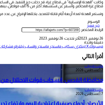
وكانت “الهدنة الإنسانية” في قطاع غزة، قد دخلت حيز التنفيذ، في الس
قطاع غزة المحاصر، وأسفر عن استشهاد أكثر من 15 ألف مواطن، بينهم 6150 طفلا، وأكثر من 4 آلاف امرأة، إضافة إلى أكثر من 36 ألف جريح.
وتستمر الهدنة لمدة أربعة أيام قابلة للتمديد، يتخللها الإفراج عن عد
الوسوم
خبر مميز
الرابط المختصر:
26 نوفمبر، 2023
آخر تحديث: 26 نوفمبر، 2023
دقيقة واحدة
فيسبوك
‫X
لينكدإن
سكايب
ماسنجر
ماسنجر
واتساب
تيلقرام
مشاركة عب
أقرأ التالي
فلسطينيات
7 أغسطس، 2026
محافظة القدس: انسحاب قوات الاحتلال من م
فلسطينيات
7 أغسطس، 2026
الأرصاد: أجواء صيفية اعتيادية اليوم وارتفاع ت