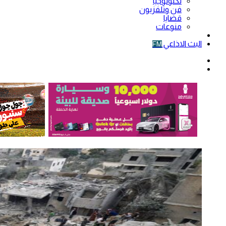
تكنولوجيا
فن وتلفزيون
قضايا
منوعات
فيديو
البث الاذاعي
FM
الوضع
المظلم