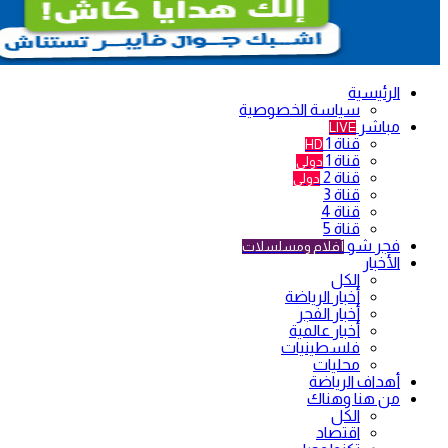
الرئيسية
سياسة الخصوصية
مباشر
LIVE
قناة 1
HD
قناة 1
دولي
قناة 2
دولي
قناة 3
قناة 4
قناة 5
فجر شو
أفلام ومسلسلات
الأخبار
الكل
أخبار الرياضة
أخبار الفجر
أخبار عالمية
فلسطينيات
محليات
أهداف الرياضة
من هنا وهناك
الكل
اقتصاد