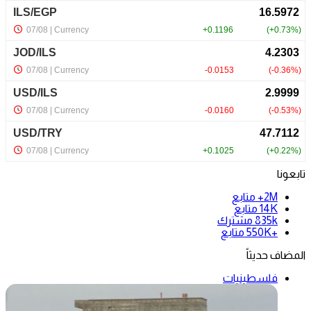
تابعونا
2M+
متابع
14K
متابع
835k
مشترك
+550K
متابع
المضاف حديثاً
فلسطينيات