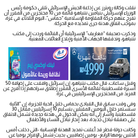
نقلت وكالة رويترز عن إذاعة الجيش الإسرائيلي تلقي حكومة رئيس
الوزراء الإسرائيلي بنيامين نتنياهو قائمة من 10 محتجزين من المقرر أن
تفرج عنهم حركة المقاومة الإسلامية “حماس”، اليوم الثلاثاء، في غزة،
بموجب اتفاق هدنة جرى تمديده مع الحركة.
وذكرت صحيفة “معاريف” الإسرائيلية أن القائمة وردت إلى مكتب
نتنياهو، وتدققها الجهات الأمنية وإبلاغ العائلات المعنية.
وقبل ساعات، قال مكتب نتنياهو، إن إسرائيل وافقت على إضافة 50
أسيرة فلسطينية لقائمة الأسرى المقرر إطلاق سراحهم إذا أُفرج عن
المزيد من المحتجزين الإسرائيليين في غزة.
وفي وقت سابق قال القيادي بحماس خليل الحية للجزيرة، إن “الآلية
ستستمر خلال اليومين المقبلين بتسليم 10 إسرائيليين مقابل 30
فلسطينيا، وأشار إلى أنه يمكن الدخول في هدنة جديدة تشمل الاتفاق
على صفقة تبادل جديدة، بعد إنجاز تبادل النساء والأطفال.
وكانت دولة قطر قد أعلنت تمديد الهدنة الإنسانية -التي دخلت أمس
الاثنين يومها الرابع- يومين إضافيين، بحيث تشمل الإفراج يوميا عن