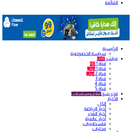
القائمة
الرئيسية
سياسة الخصوصية
مباشر
LIVE
قناة 1
HD
قناة 1
دولي
قناة 2
دولي
قناة 3
قناة 4
قناة 5
فجر شو
أفلام ومسلسلات
الأخبار
الكل
أخبار الرياضة
أخبار الفجر
أخبار عالمية
فلسطينيات
محليات