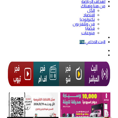
أهداف الرياضة
من هنا وهناك
الكل
اقتصاد
تكنولوجيا
فن وتلفزيون
قضايا
منوعات
فيديو
البث الاذاعي
FM
الوضع
المظلم