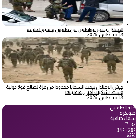
الاحتلال يحتجز مواطنين من طمون ومخيم الفارعة
8 أغسطس، 2026
جيش الاحتلال يبحث انسحابا محدودا من غزة لصالح قوة دولية
وسط تشكيك أمني بفاعليتها
8 أغسطس، 2026
حالة الطقس
طولكرم
سماء صافية
℃
32
34º - 28º
63%