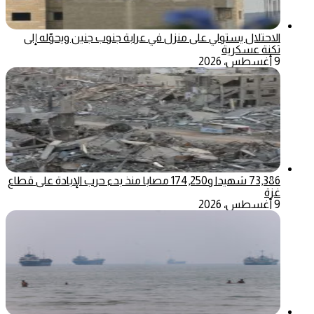
الاحتلال يستولي على منزل في عرابة جنوب جنين ويحوّله إلى
ثكنة عسكرية
9 أغسطس، 2026
73,386 شهيدا و174,250 مصابا منذ بدء حرب الإبادة على قطاع
غزة
9 أغسطس، 2026