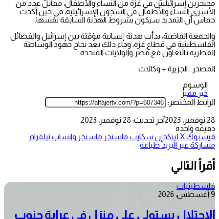
محتجزين إسرائيليين في غزة من النساء والأطفال، مقابل عدد من
الأسرى النساء والأطفال في السجون الإسرائيلية، في حين أكدت
حماس أن التمديد سيكون بشروط الهدنة السابقة نفسها.
والجمعة الماضية، بدأت هدنة إنسانية مؤقتة بين إسرائيل والفصائل
الفلسطينية في قطاع غزة، وجاء ذلك بعد نجاح جهود الوساطة
القطرية بالتعاون مع مصر والولايات المتحدة.
المصدر : الجزيرة + وكالات
الوسوم
خبر مميز
الرابط المختصر:
28 نوفمبر، 2023
آخر تحديث: 28 نوفمبر، 2023
دقيقة واحدة
فيسبوك
‫X
لينكدإن
سكايب
ماسنجر
ماسنجر
واتساب
تيلقرام
مشاركة عبر البريد
طباعة
أقرأ التالي
فلسطينيات
9 أغسطس، 2026
الاحتلال يستولي على منزل في عرابة جنوب