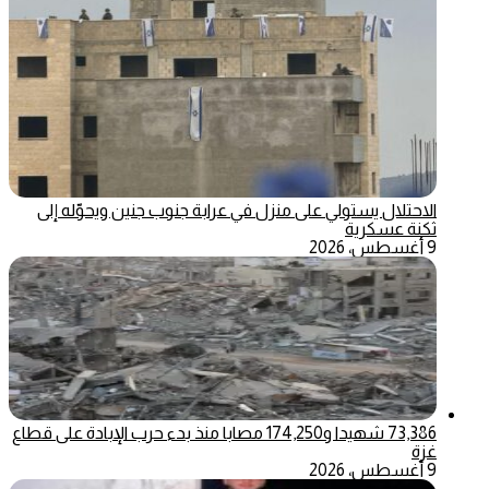
الاحتلال يستولي على منزل في عرابة جنوب جنين ويحوّله إلى
ثكنة عسكرية
9 أغسطس، 2026
73,386 شهيدا و174,250 مصابا منذ بدء حرب الإبادة على قطاع
غزة
9 أغسطس، 2026