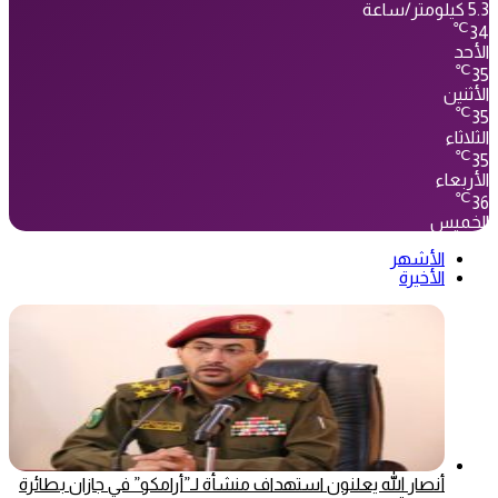
5.3 كيلومتر/ساعة
℃
34
الأحد
℃
35
الأثنين
℃
35
الثلاثاء
℃
35
الأربعاء
℃
36
الخميس
الأشهر
الأخيرة
أنصار الله يعلنون استهداف منشأة لـ”أرامكو” في جازان بطائرة