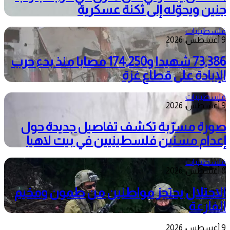
جنين ويحوّله إلى ثكنة عسكرية
فلسطينيات
9 أغسطس، 2026
73,386 شهيدا و174,250 مصابا منذ بدء حرب
الإبادة على قطاع غزة
فلسطينيات
9 أغسطس، 2026
صورة مسرّبة تكشف تفاصيل جديدة حول
إعدام مسنين فلسطينيين في بيت لاهيا
فلسطينيات
8 أغسطس، 2026
الاحتلال يحتجز مواطنين من طمون ومخيم
الفارعة
9 أغسطس، 2026