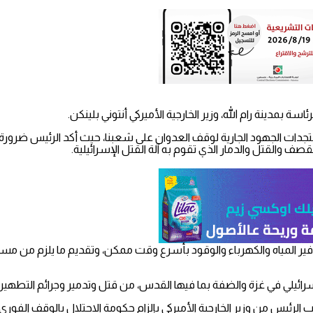
دينة رام الله، وزير الخارجية الأميركي أنتوني بلينكن.
تجدات الجهود الجارية لوقف العدوان على شعبنا، حيث أكد الرئيس ضرورة 
 والقتل والدمار الذي تقوم به آلة القتل الإسرائيلية.
توفير المياه والكهرباء والوقود بأسرع وقت ممكن، وتقديم ما يلزم من 
إسرائيلي في غزة والضفة بما فيها القدس، من قتل وتدمير وجرائم التطهير 
رئيس من وزير الخارجية الأميركي بإلزام حكومة الاحتلال بالوقف الفوري له