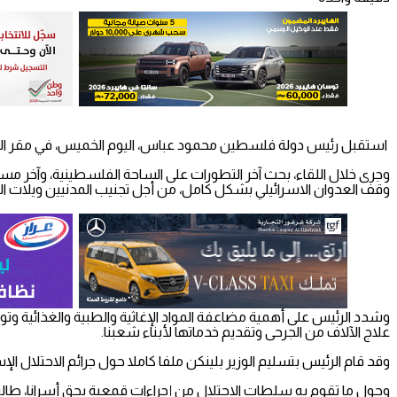
استقبل رئيس دولة فلسطين محمود عباس، اليوم الخميس، في مقر الرئاسة بم
وجرى خلال اللقاء، بحث آخر التطورات على الساحة الفلسطينية، وآخر مس
وقف العدوان الاسرائيلي بشكل كامل، من أجل تجنيب المدنيين ويلات القصف
وشدد الرئيس على أهمية مضاعفة المواد الإغاثية والطبية والغذائية و
علاج الآلاف من الجرحى وتقديم خدماتها لأبناء شعبنا.
وقد قام الرئيس بتسليم الوزير بلينكن ملفا كاملا حول جرائم الاحتلال ال
وحول ما تقوم به سلطات الاحتلال من إجراءات قمعية بحق أسرانا، طالب ال