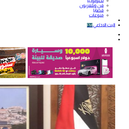
تكنولوجيا
فن وتلفزيون
قضايا
منوعات
فيديو
البث الاذاعي
FM
الوضع
المظلم