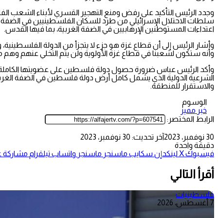
وجدد الرئيس التأكيد على رفض ومنع التهجير القسري لأبناء الشعب الف
سلطات الاحتلال الإسرائيلي من طرد للسكان الفلسطينيين في الضفة ا
اعتداءات المستوطنين الإرهابيين في الضفة الغربية، بما فيها القدس.
وأشار الرئيس إلى أن قطاع غزة هو جزء لا يتجزأ من الدولة الفلسطيني
وأنه ستكون لشعبنا في قطاع غزة الأولوية ولن يتم التخلي عنهم وهم 
وأكد الرئيس عباس ضرورة حصول دولة فلسطين على عضويتها الكاملة في ا
الشرعية الدولية الذي يشمل كامل أرض دولة فلسطين في الضفة الغربية
والاستقرار للمنطقة.
الوسوم
خبر مميز
الرابط المختصر:
30 نوفمبر، 2023
آخر تحديث: 30 نوفمبر، 2023
دقيقة واحدة
فيسبوك
‫X
لينكدإن
سكايب
ماسنجر
ماسنجر
واتساب
تيلقرام
مشاركة عب
أقرأ التالي
فلسطينيات
7 أغسطس، 2026