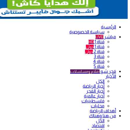
الرئيسية
سياسة الخصوصية
مباشر
LIVE
قناة 1
HD
قناة 1
دولي
قناة 2
دولي
قناة 3
قناة 4
قناة 5
فجر شو
أفلام ومسلسلات
الأخبار
الكل
أخبار الرياضة
أخبار الفجر
أخبار عالمية
فلسطينيات
محليات
أهداف الرياضة
من هنا وهناك
الكل
اقتصاد