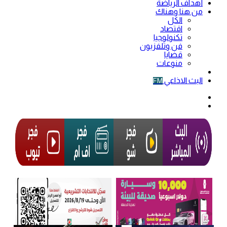
أهداف الرياضة
من هنا وهناك
الكل
اقتصاد
تكنولوجيا
فن وتلفزيون
قضايا
منوعات
فيديو
البث الاذاعي
FM
الوضع
المظلم