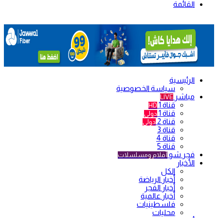
القائمة
الرئيسية
سياسة الخصوصية
مباشر
LIVE
قناة 1
HD
قناة 1
دولي
قناة 2
دولي
قناة 3
قناة 4
قناة 5
فجر شو
أفلام ومسلسلات
الأخبار
الكل
أخبار الرياضة
أخبار الفجر
أخبار عالمية
فلسطينيات
محليات