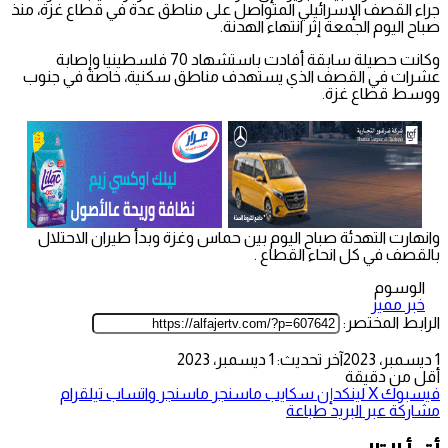
جراء القصف الإسرائيلي المتواصل على مناطق عدة في قطاع غزة، منذ
صباح اليوم الجمعة إثر انتهاء الهدنة.
وكانت حصيلة سابقة أفادت باستشهاد 70 فلسطينيا وإصابة
عشرات في القصف الذي يستهدف مناطق سكنية، خاصة في جنوب
ووسط قطاع غزة.
وانهارت التهدئة صباح اليوم بين حماس وغزة وبدأ طيران الاحتلال
بالقصف في كل انحاء القطاع .
الوسوم
خبر مميز
الرابط المختصر:
1 ديسمبر، 2023
آخر تحديث: 1 ديسمبر، 2023
أقل من دقيقة
فيسبوك
‫X
لينكدإن
سكايب
ماسنجر
ماسنجر
واتساب
تيلقرام
مشاركة عبر البريد
طباعة