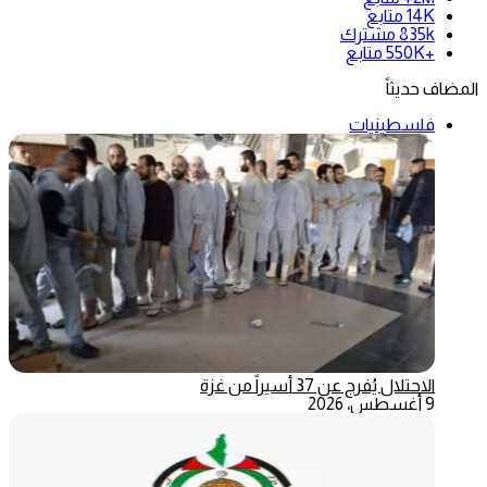
14K
متابع
835k
مشترك
+550K
متابع
المضاف حديثاً
فلسطينيات
الاحتلال يُفرج عن 37 أسيراً من غزة
9 أغسطس، 2026