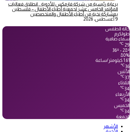
برعاية رئيسية من شركة فارمكس للأدوية .. انطلاق فعاليات
المؤتمر الخامس عشر لجمعية أطباء الأطفال – فلسطين
بمشاركة نخبة من أطباء الأطفال والمتخصصين
9 أغسطس، 2026
حالة الطقس
طولكرم
سماء صافية
℃
29
36º - 28º
80%
1.61 كيلومتر/ساعة
℃
36
الأثنين
℃
37
الثلاثاء
℃
34
الأربعاء
℃
34
الخميس
℃
34
الجمعة
الأشهر
الأخيرة