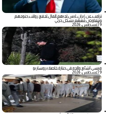
ترامب عن إيران: ليس لديهم المال لدفع رواتب جنودهم
ونتفاوض معهم بشكل جزئي
9 أغسطس، 2026
ميسي يُشيّع والده في جنازة خاصة بروساريو
9 أغسطس، 2026