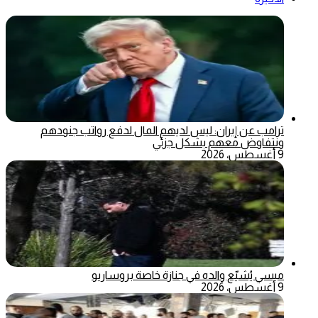
ترامب عن إيران: ليس لديهم المال لدفع رواتب جنودهم
ونتفاوض معهم بشكل جزئي
9 أغسطس، 2026
ميسي يُشيّع والده في جنازة خاصة بروساريو
9 أغسطس، 2026