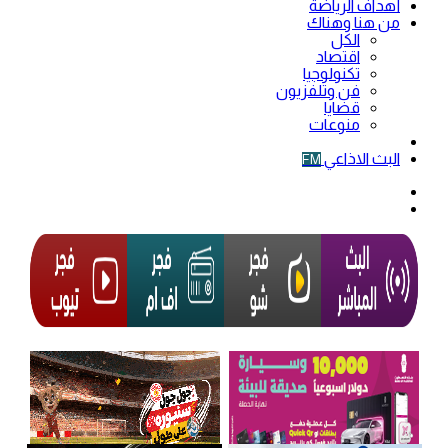
أهداف الرياضة
من هنا وهناك
الكل
اقتصاد
تكنولوجيا
فن وتلفزيون
قضايا
منوعات
فيديو
البث الاذاعي
FM
الوضع
المظلم