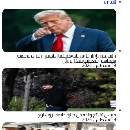
الأخيرة
ترامب عن إيران: ليس لديهم المال لدفع رواتب جنودهم
ونتفاوض معهم بشكل جزئي
9 أغسطس، 2026
ميسي يُشيّع والده في جنازة خاصة بروساريو
9 أغسطس، 2026