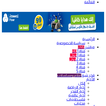
القائمة
الرئيسية
سياسة الخصوصية
مباشر
LIVE
قناة 1
HD
قناة 1
دولي
قناة 2
دولي
قناة 3
قناة 4
قناة 5
فجر شو
أفلام ومسلسلات
الأخبار
الكل
أخبار الرياضة
أخبار الفجر
أخبار عالمية
فلسطينيات
محليات