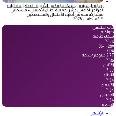
برعاية رئيسية من شركة فارمكس للأدوية .. انطلاق فعاليات
المؤتمر الخامس عشر لجمعية أطباء الأطفال – فلسطين
بمشاركة نخبة من أطباء الأطفال والمتخصصين
9 أغسطس، 2026
حالة الطقس
طولكرم
سماء صافية
℃
28
36º - 28º
72%
2.77 كيلومتر/ساعة
℃
36
الأثنين
℃
37
الثلاثاء
℃
34
الأربعاء
℃
34
الخميس
℃
34
الجمعة
الأشهر