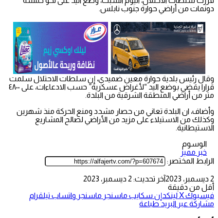
قررت سلطات الاحتلال، اليوم السبت، وضع اليد على نحو خمسة
دونمات من أراضي حوارة جنوب نابلس.
وقال رئيس بلدية حوارة معين ضميدي، إن سلطات الاحتلال سلمت
قرارا يقضي بوضع اليد “لأغراض عسكرية” حسب الادعاءات، على ٤٨٠٠
متر من أراضي المنطقة الشرقية من البلدة.
وأضاف، ان البلدة تعاني من حصار مشدد ومنع الحركة منذ شهرين
وكذلك من الاستيلاء على مزيد من الأراضي لصالح المشاريع
الاستيطانية.
الوسوم
خبر مميز
الرابط المختصر:
2 ديسمبر، 2023
آخر تحديث: 2 ديسمبر، 2023
أقل من دقيقة
فيسبوك
‫X
لينكدإن
سكايب
ماسنجر
ماسنجر
واتساب
تيلقرام
مشاركة عبر البريد
طباعة