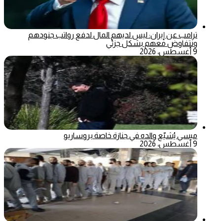
ترامب عن إيران: ليس لديهم المال لدفع رواتب جنودهم
ونتفاوض معهم بشكل جزئي
9 أغسطس، 2026
ميسي يُشيّع والده في جنازة خاصة بروساريو
9 أغسطس، 2026