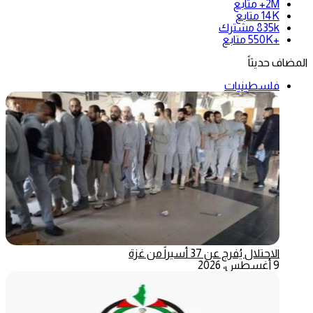
2M+
متابع
14K
متابع
835k
مشترك
+550K
متابع
المضاف حديثاً
فلسطينيات
الاحتلال يُفرج عن 37 أسيراً من غزة
9 أغسطس، 2026