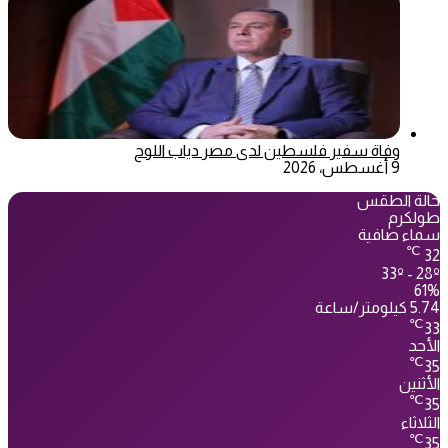
وفاة سفير فلسطين لدى مصر دياب اللوح
9 أغسطس، 2026
حالة الطقس
طولكرم
سماء صافية
℃
32
33º - 28º
61%
5.74 كيلومتر/ساعة
℃
33
الأحد
℃
35
الأثنين
℃
35
الثلاثاء
℃
35