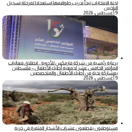
لجنة الانتخابات تبدأ تدريب طواقمها استعدادا لمرحلة تسجيل
الناخبين
9 أغسطس، 2026
برعاية رئيسية من شركة فارمكس للأدوية .. انطلاق فعاليات
المؤتمر الخامس عشر لجمعية أطباء الأطفال – فلسطين
بمشاركة نخبة من أطباء الأطفال والمتخصصين
9 أغسطس، 2026
مستوطنون يقطعون عشرات الأشجار المثمرة في خربة