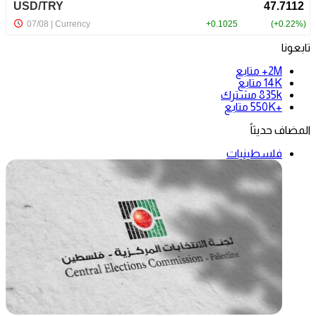
تابعونا
2M+
متابع
14K
متابع
835k
مشترك
+550K
متابع
المضاف حديثاً
فلسطينيات