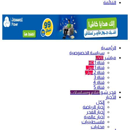
القائمة
الرئيسية
سياسة الخصوصية
مباشر
LIVE
قناة 1
HD
قناة 1
دولي
قناة 2
دولي
قناة 3
قناة 4
قناة 5
فجر شو
أفلام ومسلسلات
الأخبار
الكل
أخبار الرياضة
أخبار الفجر
أخبار عالمية
فلسطينيات
محليات