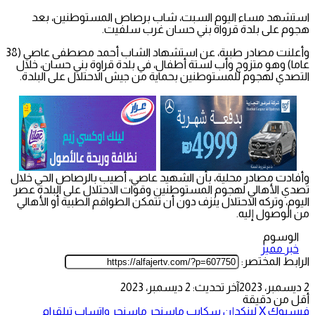
استشهد مساء اليوم السبت، شاب برصاص المستوطنين، بعد
هجوم على بلدة قرواة بني حسان غرب سلفيت.
وأعلنت مصادر طبية، عن استشهاد الشاب أحمد مصطفى عاصي (38
عاما) وهو متزوج وأب لستة أطفال، في بلدة قراوة بني حسان، خلال
التصدي لهجوم للمستوطنين بحماية من جيش الاحتلال على البلدة.
وأفادت مصادر محلية، بأن الشهيد عاصي، أصيب بالرصاص الحي خلال
تصدي الأهالي لهجوم المستوطنين وقوات الاحتلال على البلدة عصر
اليوم، وتركه الاحتلال ينزف دون أن تتمكن الطواقم الطبية أو الأهالي
من الوصول إليه.
الوسوم
خبر مميز
الرابط المختصر:
2 ديسمبر، 2023
آخر تحديث: 2 ديسمبر، 2023
أقل من دقيقة
فيسبوك
‫X
لينكدإن
سكايب
ماسنجر
ماسنجر
واتساب
تيلقرام