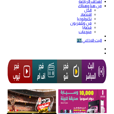
أهداف الرياضة
من هنا وهناك
الكل
اقتصاد
تكنولوجيا
فن وتلفزيون
قضايا
منوعات
فيديو
البث الاذاعي
FM
الوضع
المظلم