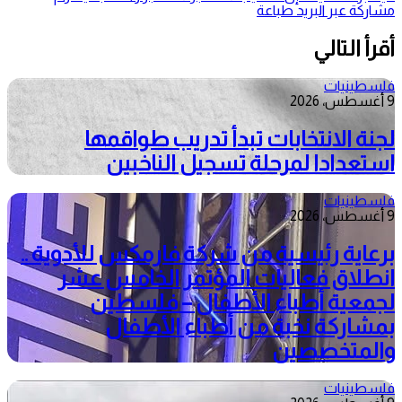
مشاركة عبر البريد
طباعة
أقرأ التالي
فلسطينيات
9 أغسطس، 2026
لجنة الانتخابات تبدأ تدريب طواقمها
استعدادا لمرحلة تسجيل الناخبين
فلسطينيات
9 أغسطس، 2026
برعاية رئيسية من شركة فارمكس للأدوية ..
انطلاق فعاليات المؤتمر الخامس عشر
لجمعية أطباء الأطفال – فلسطين
بمشاركة نخبة من أطباء الأطفال
والمتخصصين
فلسطينيات