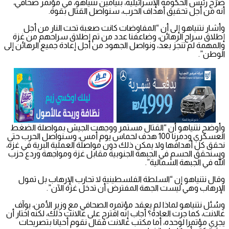
صرّح رئيس الحكومة الإسرائيلية، بنيامين نتنياهو، في مؤتمر صحافي،
أنه من أجل تحقيق أهداف الحرب، سنواصل القتال بقوة.
وأشار نتنياهو إلى أن “المفاوضات كانت صعبة تحت النار من أجل
إطلاق سراح الرهائن، وضاعفنا عدد من تم إطلاق سراحهم من غزة
والمهمة لم تنجز بعد، ونواصل الجهود من أجل إعادة جميع الرهائن إلى
الوطن”.
وأوضح نتنياهو أن “القتال مستمر ووجهت الجيش بمواصلة الضغط
العسكري ودمرنا 100 هدف لحماس يوم أمس، وسنواصل الحرب حتى
نحقق كل أهدافها ولا يمكن ذلك دون مواصلة العملية البرية في غزة،
وسنحقق الحسم في الجبهة الجنوبية مقابل غزة ومواجهة وردع حزب
الله في الجبهة الشمالية”.
وقال نتنياهو إن “السلطة الفلسطينية لا تحارب الإرهاب بل تمول
الإرهاب وهي ليست الجهة المفترض أن تدخل غزة الآن”.
وسُئل نتنياهو لماذا لم يعقد مؤتمره الصحافي مع وزير الأمن، يوآف
غالانت، كما جرت العادة؟ أجاب إنه اقترح على غالانت ذلك، لكنه اختار أن
يجري مؤتمرا لوحده، أما مكتب غالانت فقال نقوم أحيانا بتصريحات