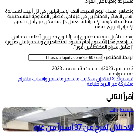
مشتركة وأحيانا على انفراد.
وتظاهر، مساء اليوم السبت، آلاف الإسرائيليين في تل أبيب، لمساندة
أهالي الرهائن المحتجزين في غزة لدى فصائل المقاومة الفلسطينية،
لمطالبة الحكومة الإسرائيلية بعمل كل ما يمكن من أجل تحقيق
الإفراج الفوري عنهم.
وتحدث لأول مرة مختطفون إسرائيليون محررون أطلقت حماس
سراحهم هذا الأسبوع أمام حشود المتظاهرين وشددوا على ضرورة
“إطلاق سراح المختطفين فورا”.
الرابط المختصر:
3 ديسمبر، 2023
آخر تحديث: 3 ديسمبر، 2023
دقيقة واحدة
فيسبوك
‫X
لينكدإن
سكايب
ماسنجر
ماسنجر
واتساب
تيلقرام
مشاركة عبر البريد
طباعة
أقرأ التالي
فلسطينيات
9 أغسطس، 2026
الاحتلال يُفرج عن 37 أسيراً من غزة