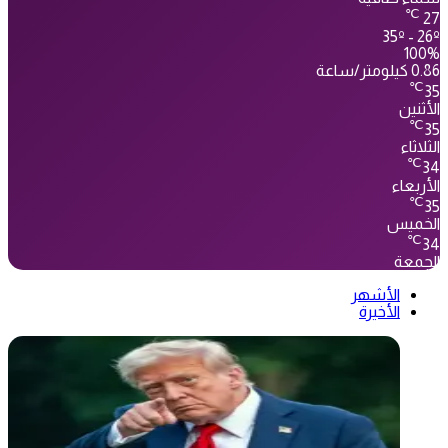
℃
27
35º - 26º
100%
0.86 كيلومتر/ساعة
℃
35
الأثنين
℃
35
الثلاثاء
℃
34
الأربعاء
℃
35
الخميس
℃
34
الجمعة
الأشهر
الأخيرة