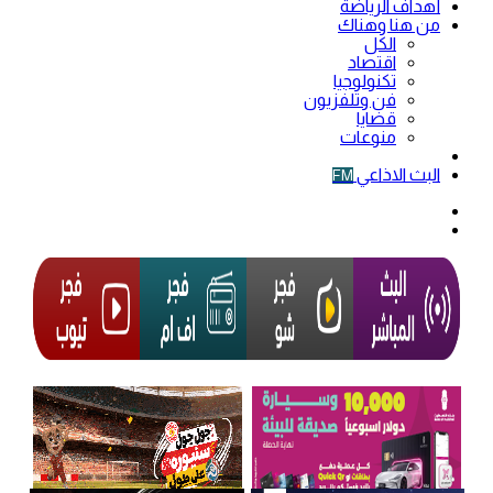
أهداف الرياضة
من هنا وهناك
الكل
اقتصاد
تكنولوجيا
فن وتلفزيون
قضايا
منوعات
فيديو
البث الاذاعي
FM
الوضع
المظلم