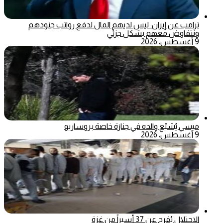
ترامب عن إيران: ليس لديهم المال لدفع رواتب جنودهم
ونتفاوض معهم بشكل جزئي
9 أغسطس، 2026
ميسي يُشيّع والده في جنازة خاصة بروساريو
9 أغسطس، 2026
الاحتلال يُفرج عن 37 أسيراً من غزة