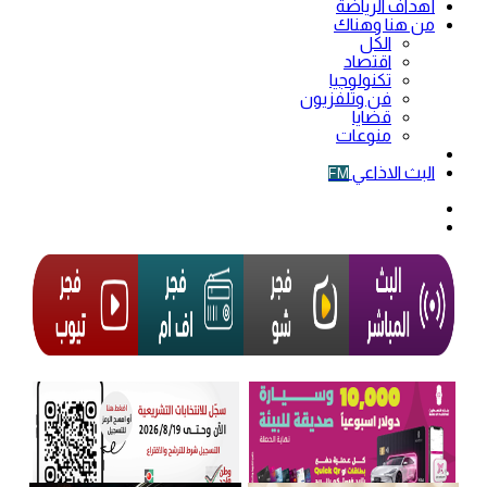
أهداف الرياضة
من هنا وهناك
الكل
اقتصاد
تكنولوجيا
فن وتلفزيون
قضايا
منوعات
فيديو
البث الاذاعي
FM
الوضع
المظلم