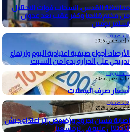
محافظة القدس: انسحاب قوات الاحتلال
من مخيم قلنديا وكفر عقب بعد عدوان
استمر يومين
فلسطينيات
7 أغسطس، 2026
الأرصاد: أجواء صيفية اعتيادية اليوم وارتفاع
تدريجي على الحرارة بدءا من السبت
فلسطينيات
7 أغسطس، 2026
أسعار صرف العملات
فلسطينيات
6 أغسطس، 2026
إصابة مسن بجروح ورضوض إثر اعتداء جيش
الاحتلال عليه في ترمسعيا