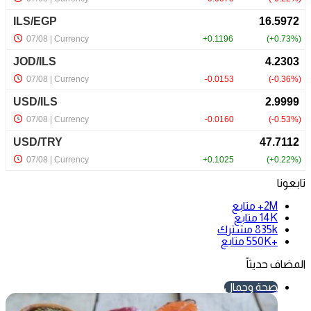
تابعونا
2M+
متابع
14K
متابع
835k
مشترك
+550K
متابع
المضاف حديثاً
صحة وجمال