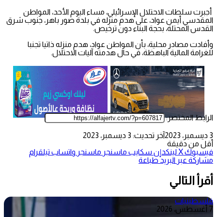
أجبرت سلطات الاحتلال الإسرائيلي، مساء اليوم الأحد، المواطن
المقدسي أيمن عواد، على هدم منزله في بلدة صور باهر، جنوب شرق
القدس المحتلة، بحجة البناء دون ترخيص.
وأفادت مصادر محلية، بأن المواطن عواد، هدم منزله ذاتيا تجنبا
للغرامة المالية الباهظة، في حال هدمته آليات الاحتلال.
الرابط المختصر:
3 ديسمبر، 2023
آخر تحديث: 3 ديسمبر، 2023
أقل من دقيقة
فيسبوك
‫X
لينكدإن
سكايب
ماسنجر
ماسنجر
واتساب
تيلقرام
مشاركة عبر البريد
طباعة
أقرأ التالي
فلسطينيات
7 أغسطس، 2026