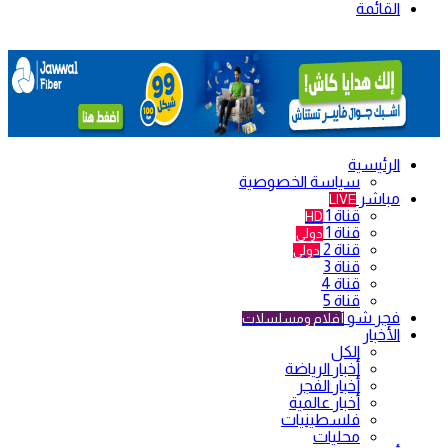
القائمة
الرئيسية
سياسة الخصوصية
مباشر
LIVE
قناة 1
HD
قناة 1
دولي
قناة 2
دولي
قناة 3
قناة 4
قناة 5
فجر شو
أفلام ومسلسلات
الأخبار
الكل
أخبار الرياضة
أخبار الفجر
أخبار عالمية
فلسطينيات
محليات