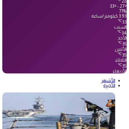
28
33º - 27º
71%
3.93 كيلومتر/ساعة
℃
33
السبت
℃
34
الأحد
℃
35
الأثنين
℃
35
الثلاثاء
℃
35
الأربعاء
الأشهر
الأخيرة