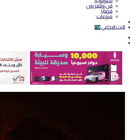
تكنولوجيا
فن وتلفزيون
قضايا
منوعات
فيديو
البث الاذاعي
FM
الوضع
المظلم