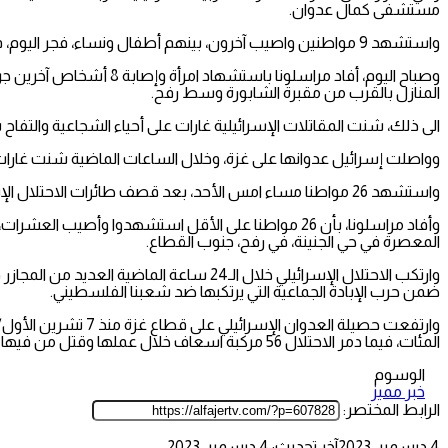
مستشفى كمال عدوان.
واستشهد 9 مواطنين واصيب آخرون، بينهم أطفال ونساء، فجر اليوم، في غارة اسرائيلية على منزل في حي التنور شرق رفح جنوب قطاع غزة.
المنازل بالقرب من مقبرة الشابورة وسط رفح.
الى ذلك، شنت المقاتلات الإسرائيلية غارات على أحياء الشجاعية والت
وواصلت إسرائيل عدوانها على غزة، وخلال الساعات الماضية شنت غارات 
واستشهد 26 مواطنا مساء امس الأحد، بعد قصف طائرات الاحتلال الإسرائيلي لمنزلين في مدينة رفح، جنوب قطاع غزة.
وأفاد مراسلونا، بأن 26 مواطنا على الأقل استشهدوا و
المعصرة في حي الجنينة، في رفح، جنوب القطاع.
وارتكب الاحتلال الإسرائيلي خلال الـ24 س
ضمن حرب الإبادة الجماعية التي يرتكبها ضد شعبنا الفلسطيني.
المئات، فيما دمر الاحتلال 56 مركبة اسعاف خلال عملها وقتل من فيها من الطواقم والجرحى، كما دمر 56 مؤسسة صحية وأخرج 26 مستشفى و46 مركز للرعاية الأولية عن العمل.
الوسوم
خبر مميز
الرابط المختصر:
4 ديسمبر، 2023
آخر تحديث: 4 ديسمبر، 2023