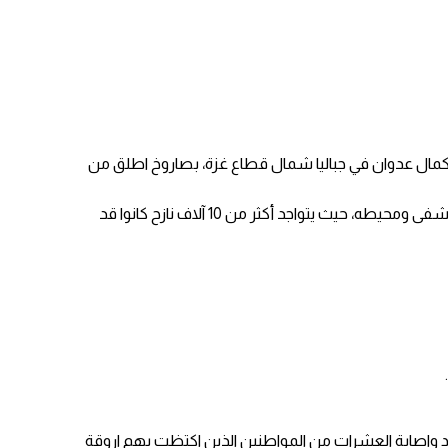
كمال عدوان في جباليا شمال قطاع غزة، بصاروخ اطلق من
وتسبب الاستهداف لبوابة المستشفى، بسقوط 4 شهداء و9 جرحى على الأقل، الى جانب حالة من الذعر في صفوف المرضى والنازحين في المستشفى ومحيطه، حيث يتواجد أكثر من 10 آلاف نازح كانوا قد
د واصابة العشرات من المواطنين الذين اكتظت بهم اروقة