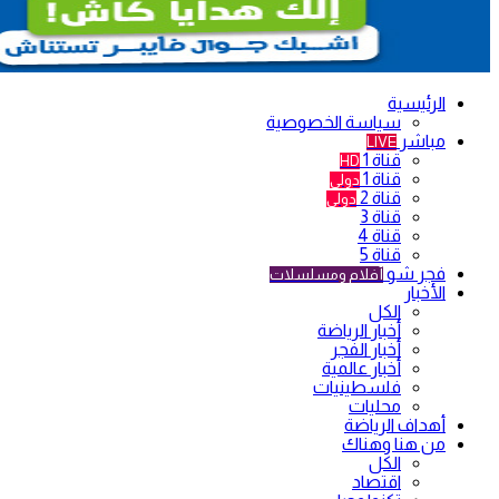
الرئيسية
سياسة الخصوصية
مباشر
LIVE
قناة 1
HD
قناة 1
دولي
قناة 2
دولي
قناة 3
قناة 4
قناة 5
فجر شو
أفلام ومسلسلات
الأخبار
الكل
أخبار الرياضة
أخبار الفجر
أخبار عالمية
فلسطينيات
محليات
أهداف الرياضة
من هنا وهناك
الكل
اقتصاد