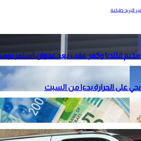
ر البريد
طباعة
خيم قلنديا وكفر عقب بعد عدوان استمر يومي
دريجي على الحرارة بدءا من السبت