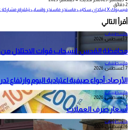
2 دقائق
فيسبوك
‫X
لينكدإن
سكايب
ماسنجر
ماسنجر
واتساب
تيلقرام
مشاركة عب
أقرأ التالي
فلسطينيات
7 أغسطس، 2026
محافظة القدس: انسحاب قوات الاحتلال من م
فلسطينيات
7 أغسطس، 2026
الأرصاد: أجواء صيفية اعتيادية اليوم وارتفاع ت
فلسطينيات
7 أغسطس، 2026
أسعار صرف العملات
فلسطينيات
6 أغسطس، 2026