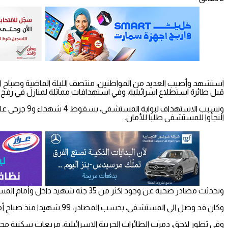
استشهد وأصيب العديد من المواطنين، منتصف الليلة الماضية وصباح ال
قبل طائرة استطلاع اسرائيلية، وفي استهدافات مماثلة لمنازل في رفح
التجأوا للمستشفى طلبا للأمان.
وتحدثت مصادر صحية عن وجود اكثر من 35 جثة شهيد داخل وأمام المستشفى لعدم التمكن من دفنها جراء استمرار عمليات القصف الاسرائيلية.
وكان قد وصل الى المستشفى، بحسب المصادر، 99 شهيدا منذ صباح أمس الأحد وحتى اعداد هذا الخبر.
وفي تطور لاحق، دمرت الطائرات الحربية الاسرائيلية، مربعات سكنية 