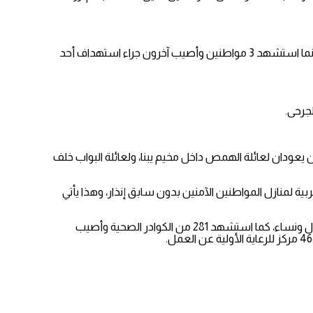
وصباح اليوم، أفاد مراسلونا باستشهاد امرأة وإصابة 8 أشخاص آخرين جراء قصف إسرائيلي استهدف منزلا وسط خان يونس جنوبي قطاع غزة، بينما استشهد 3 مواطنين وأصيب آخرون جراء استهداف أحد
جرحى.
منزلين يعودان لعائلة الهمص داخل مخيم يبنا، ولعائلة البواب خلف
ائرات الحربية لمنازل المواطنين الآمنين بدون سابق إنذار، وهذا يأتي
وارتفعت حصيلة العدوان الإسرائيلي على قطاع غزة منذ 7 تشرين الأول/ أكتوبر إلى 15,523 شهيدا، وإصابة 41,316 مواطنا، و70% من الضحايا أطفال ونساء، كما استشهد 281 من الكوادر الصحية وأصيب