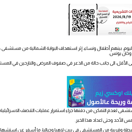
يوم، بينهم أطفال ونساء، إثر استهداف البوابة الشمالية من مستشفى 
 وخان يونس.
محيطة وقريبة من المستشفى في بيت لاهيا وجباليا، ما أسفر عن استشها