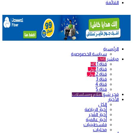
القائمة
الرئيسية
سياسة الخصوصية
مباشر
LIVE
قناة 1
HD
قناة 1
دولي
قناة 2
دولي
قناة 3
قناة 4
قناة 5
فجر شو
أفلام ومسلسلات
الأخبار
الكل
أخبار الرياضة
أخبار الفجر
أخبار عالمية
فلسطينيات
محليات