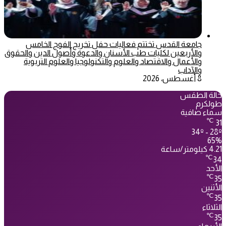
جامعة القدس تختتم فعاليات حفل تخريج الفوج الخامس
والأربعين لكليات طب الأسنان والدعوة وأصول الدين والحقوق
والأعمال والاقتصاد والعلوم والتكنولوجيا والعلوم التربوية
والآداب
8 أغسطس، 2026
حالة الطقس
طولكرم
سماء صافية
℃
31
34º - 28º
65%
4.21 كيلومتر/ساعة
℃
34
الأحد
℃
35
الأثنين
℃
35
الثلاثاء
℃
35