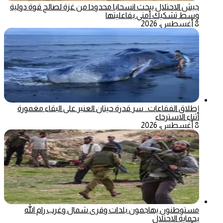
جيش الاحتلال يبحث انسحابا محدودا من غزة لصالح قوة دولية
وسط تشكيك أمني بفاعليتها
8 أغسطس، 2026
إطلاق الفقاعات.. سر قدرة حيتان العنبر على البقاء مغمورة
أثناء الاسترخاء
8 أغسطس، 2026
مستوطنون يهاجمون بلدات وقرى شمال وغرب رام الله
بحماية الاحتلال