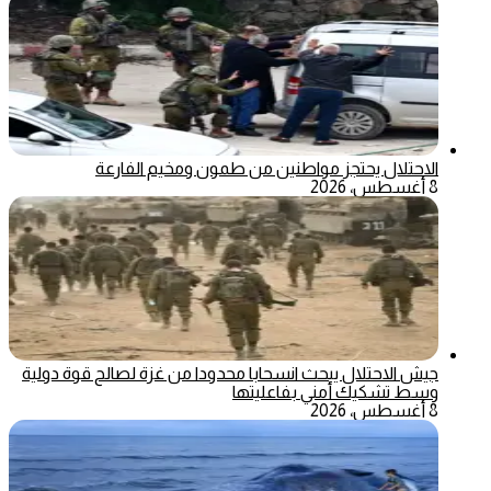
الاحتلال يحتجز مواطنين من طمون ومخيم الفارعة
8 أغسطس، 2026
جيش الاحتلال يبحث انسحابا محدودا من غزة لصالح قوة دولية
وسط تشكيك أمني بفاعليتها
8 أغسطس، 2026