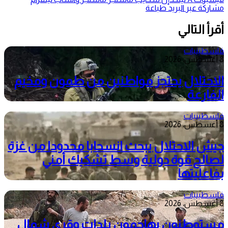
مشاركة عبر البريد
طباعة
أقرأ التالي
فلسطينيات
8 أغسطس، 2026
الاحتلال يحتجز مواطنين من طمون ومخيم
الفارعة
فلسطينيات
8 أغسطس، 2026
جيش الاحتلال يبحث انسحابا محدودا من غزة
لصالح قوة دولية وسط تشكيك أمني
بفاعليتها
فلسطينيات
8 أغسطس، 2026
مستوطنون يهاجمون بلدات وقرى شمال