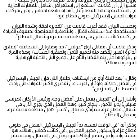
مشيرا إلى أن غالانت “استمع إلى استعراض شامل للمعارك الجارية
في الشجاعية وجباليا، للقضاء على أهداف تابعة لحماس، وعن تحركات
قوات الجيش الإسرائيلي جنوبي قطاع غزة”.
وبحسب البيان، فقد أعرب غالانت عن “تقديره لدقة وشدة النيران
المستخدمة منذ استئناف القتال، وللتصفية الممنهجة لصفوف القيادة
في كافة كتائب حماس في منطقة مدينة غزة وشمالي القطاع”.
وذكر غالانت أن مقاتلي لواء “غولاني”، قد وصلوا إلى الشجاعية “لإغلاق
الدائرة (تعبير يُقصَد منه تدفيع الثمن وتصفية الحساب)، وهذه المرة
لن يتركوها حتى يتم القضاء التام على جميع البنى التحتية الإرهابية
الموجودة هناك”.
وقال: “بعد ثلاثة أيام من استئناف إطلاق النار، فإن الجيش الإسرائيلي
في أفضل حالاته، وأودّ أن أعرب عن تقديري الكبير للقوات التي زادت
الضغط على المخرّبين”.
وأشار إلى أن “الجيش يعمل على أفضل وجه، ورئيس الأركان (هرتسي
هليفي) يدير الأمور… بنجاح كبير، وهذا العمل الذي يجري الآن، في
شمالي قطاع غزة، سيؤدي قريبا إلى ’كسر’ كامل منطقة مدينة غزة،
وشمالي القطاع”.
وذكر أنه “في الوقت نفسه، بدأ الجيش الإسرائيلي العمل في جنوبي
قطاع غزة، وسيكون مصير المخربين في كتائب حماس هناك، هو
نفسه وأسوأ من مصير أولئك الموجودين في الشمال، وسنستمر