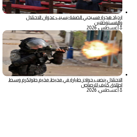
ازدياد هجرة مسيحيي الضفة بسبب عدوان الاحتلال
والمستوطنين
8 أغسطس، 2026
الاحتلال ينصب حواجز طيارة في محيط مخيم طولكرم وسط
اطلاق كثيف للرصاص
8 أغسطس، 2026
‫X
تيلقرام
ماسنجر
ماسنجر
واتساب
فيسبوك