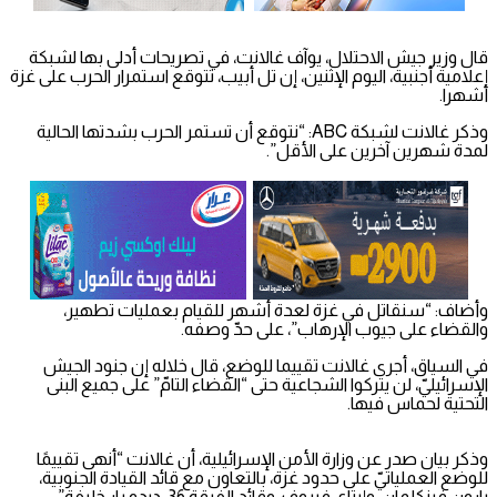
قال وزير جيش الاحتلال، يوآف غالانت، في تصريحات أدلى بها لشبكة
إعلامية أجنبية، اليوم الإثنين، إن تل أبيب، تتوقع استمرار الحرب على غزة
أشهرا.
وذكر غالانت لشبكة ABC: “نتوقع أن تستمر الحرب بشدتها الحالية
لمدة شهرين آخرين على الأقل”.
وأضاف: “سنقاتل في غزة لعدة أشهر للقيام بعمليات تطهير،
والقضاء على جيوب الإرهاب”، على حدّ وصفه.
في السياق، أجرى غالانت تقييما للوضع، قال خلاله إن جنود الجيش
الإسرائيليّ، لن يتركوا الشجاعية حتى “القضاء التامّ” على جميع البنى
التحتية لحماس فيها.
وذكر بيان صدر عن وزارة الأمن الإسرائيلية، أن غالانت “أنهى تقييمًا
للوضع العملياتيّ على حدود غزة، بالتعاون مع قائد القيادة الجنوبية،
يارون فينكلمان، وإيتاي فيروف، وقائد الفرقة 36، ديدو بار خليفة”،