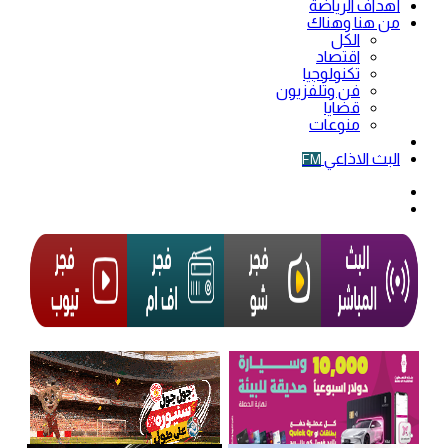
أهداف الرياضة
من هنا وهناك
الكل
اقتصاد
تكنولوجيا
فن وتلفزيون
قضايا
منوعات
فيديو
البث الاذاعي
FM
الوضع
المظلم