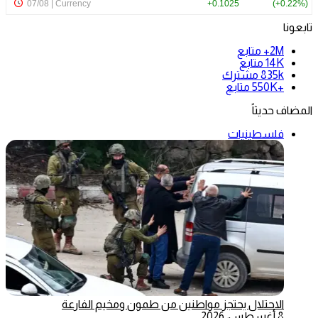
تابعونا
2M+
متابع
14K
متابع
835k
مشترك
+550K
متابع
المضاف حديثاً
فلسطينيات
الاحتلال يحتجز مواطنين من طمون ومخيم الفارعة
8 أغسطس، 2026