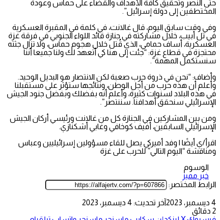
حتى النصر وتحقيق كافة الأهداف والقضاء على حماس وعودة
المختطفين إلى دولة إسرائيل”.
وفي وقت سابق اليوم، قال غالانت، في كلمة في المقبرة العسكرية
في تل أبيب، خلال مشاركته في جنازة قائد اللواء الجنوبي في فرقة غزة
العسكرية، أساف حمامي، الذي قُتل خلال هجوم حماس، ولا تزال جثته
محتجزة في قطاع غزة: “جئت إلى هنا كي أتعهد لك ولنا جميعا أننا
سنستكمل المهمة”.
وأضاف: “نحن في ذروة حرب صعبة لكن الانتصار هو البديل الوحيد.
وأعلم أن هذه حرب من أجل الوطن، ونتائجها ستؤثر على مستقبلنا
في هذه البلاد لسنوات كثيرة، وأعلم أنه بفضلك وبفضل جنود الجيش
الإسرائيلي سنحقق أهدافنا. سننتصر”.
ومن بين المشاركين في الجنازة كل من غالانت ورئيسي أركان الجيش
الإسرائيلي السابقين، أفيف كوخافي وغابي أشكنازي.
اقرأ/ي أيضًا | وفد أميركي يصل للقاء مسؤولين إسرائيليين وعباس
ومناقشة “اليوم التالي” للحرب على غزة
الوسوم
خبر مميز
الرابط المختصر:
4 ديسمبر، 2023
آخر تحديث: 4 ديسمبر، 2023
2 دقائق
فيسبوك
‫X
لينكدإن
سكايب
ماسنجر
ماسنجر
واتساب
تيلقرام