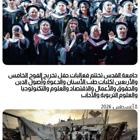
جامعة القدس تختتم فعاليات حفل تخريج الفوج الخامس
والأربعين لكليات طب الأسنان والدعوة وأصول الدين
والحقوق والأعمال والاقتصاد والعلوم والتكنولوجيا
والعلوم التربوية والآداب
8 أغسطس، 2026