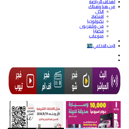
أهداف الرياضة
من هنا وهناك
الكل
اقتصاد
تكنولوجيا
فن وتلفزيون
قضايا
منوعات
فيديو
البث الاذاعي
FM
الوضع
المظلم