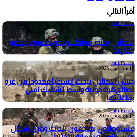
أقرأ التالي
فلسطينيات
8 أغسطس، 2026
الاحتلال يحتجز مواطنين من طمون ومخيم
الفارعة
فلسطينيات
8 أغسطس، 2026
جيش الاحتلال يبحث انسحابا محدودا من غزة
لصالح قوة دولية وسط تشكيك أمني
بفاعليتها
فلسطينيات
8 أغسطس، 2026
مستوطنون يهاجمون بلدات وقرى شمال
وغرب رام الله بحماية الاحتلال