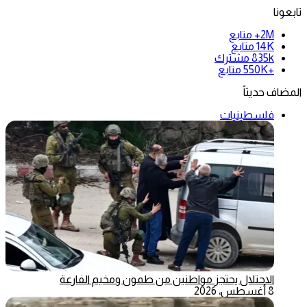
تابعونا
2M+
متابع
14K
متابع
835k
مشترك
+550K
متابع
المضاف حديثاً
فلسطينيات
الاحتلال يحتجز مواطنين من طمون ومخيم الفارعة
8 أغسطس، 2026