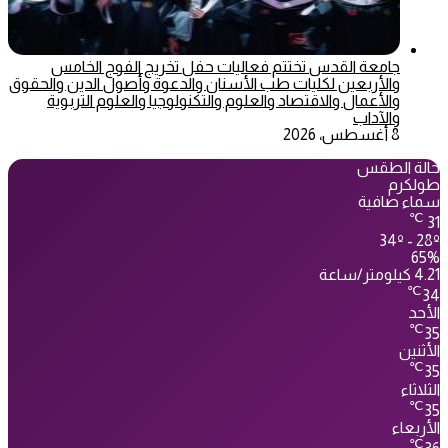
جامعة القدس تختتم فعاليات حفل تخريج الفوج الخامس
والأربعين لكليات طب الأسنان والدعوة وأصول الدين والحقوق
والأعمال والاقتصاد والعلوم والتكنولوجيا والعلوم التربوية
والآداب
8 أغسطس، 2026
حالة الطقس
طولكرم
سماء صافية
℃
31
34º - 28º
65%
4.21 كيلومتر/ساعة
℃
34
الأحد
℃
35
الأثنين
℃
35
الثلاثاء
℃
35
الأربعاء
℃