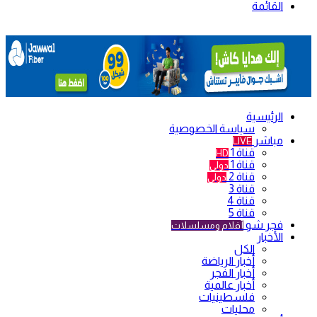
القائمة
الرئيسية
سياسة الخصوصية
مباشر
LIVE
قناة 1
HD
قناة 1
دولي
قناة 2
دولي
قناة 3
قناة 4
قناة 5
فجر شو
أفلام ومسلسلات
الأخبار
الكل
أخبار الرياضة
أخبار الفجر
أخبار عالمية
فلسطينيات
محليات