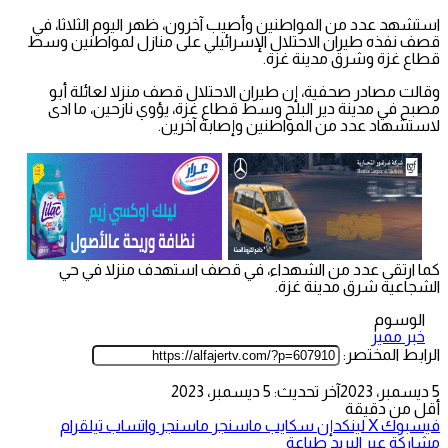
استشهد عدد من المواطنين وأصيب آخرون، ظهر اليوم الثلاثا، في
قصف نفذه طيران الاحتلال الإسرائيلي على منازل لمواطنين وسط
قطاع غزة وشرق مدينة غزة.
وقالت مصادر صحفية، إن طيران الاحتلال قصف منزلا لعائلة أبو
مصبح في مدينة دير البلح وسط قطاع غزة، يؤوي نازحين، ما ادى
لاستشهاد عدد من المواطنين وإصابة آخرين.
كما ارتقى عدد من الشهداء، في قصف استهدف منزلا في حي
الشجاعية شرق مدينة غزة.
الوسوم
خبر مميز
الرابط المختصر:
5 ديسمبر، 2023
آخر تحديث: 5 ديسمبر، 2023
أقل من دقيقة
فيسبوك
‫X
لينكدإن
سكايب
ماسنجر
ماسنجر
واتساب
تيلقرام
مشاركة عبر البريد
طباعة