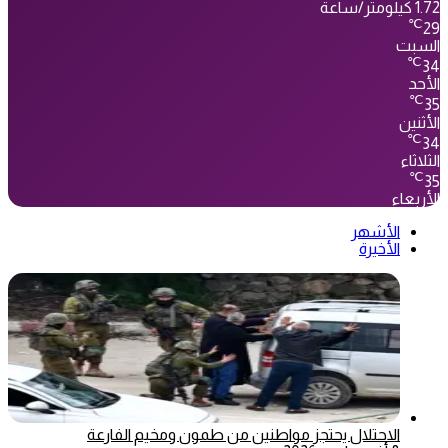
1.72 كيلومتر/ساعة
℃
29
السبت
℃
34
الأحد
℃
35
الأثنين
℃
34
الثلاثاء
℃
35
الأربعاء
الأشهر
الأخيرة
الاحتلال يحتجز مواطنين من طمون ومخيم الفارعة