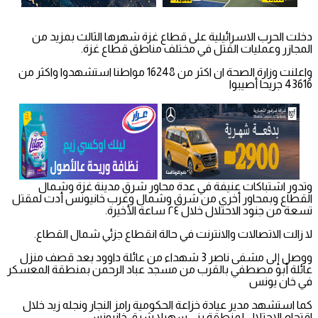
دخلت الحرب الاسرائيلية على قطاع غزة شهرها الثالث بمزيد من
المجازر وعمليات القتل في مختلف مناطق قطاع غزة.
واعلنت وزارة الصحة ان اكثر من 16248 مواطنا استشهدوا واكثر من
43616 جريحا أصيبوا
وتدور اشتباكات عنيفة في عدة محاور شرق مدينة غزة وشمال
القطاع وبمحاور أخرى من شرق وشمال وغرب خانيونس أدت لمقتل
تسعة من جنود الاحتلال خلال ٢٤ ساعة الأخيرة.
لا زالت الاتصالات والانترنت في حالة انقطاع جزئي شمال القطاع.
ووصل إلى مشفى ناصر 3 شهداء من عائلة داوود بعد قصف منزل
عائلة أبو مصطفي بالقرب من مسجد عباد الرحمن بمنطقة المعسكر
في خان يونس
كما استشهد مدير عيادة خزاعة الحكومية رامز النجار ونجله زيد خلال
اقتحام الاحتلال لمنطقة بني سهيلا شرق خانيونس.