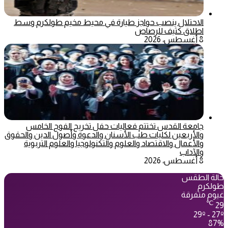
الاحتلال ينصب حواجز طيارة في محيط مخيم طولكرم وسط
اطلاق كثيف للرصاص
8 أغسطس، 2026
جامعة القدس تختتم فعاليات حفل تخريج الفوج الخامس
والأربعين لكليات طب الأسنان والدعوة وأصول الدين والحقوق
والأعمال والاقتصاد والعلوم والتكنولوجيا والعلوم التربوية
والآداب
8 أغسطس، 2026
حالة الطقس
طولكرم
غيوم متفرقة
℃
29
29º - 27º
87%