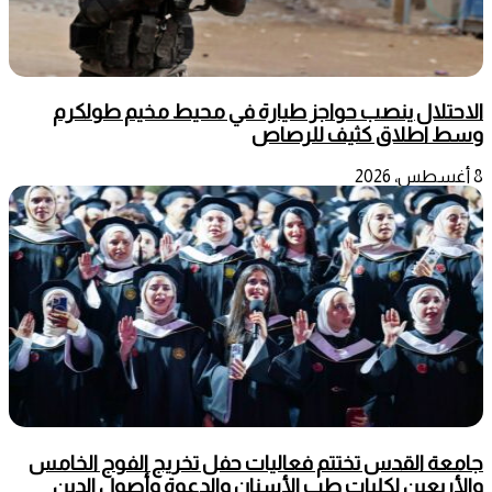
الاحتلال ينصب حواجز طيارة في محيط مخيم طولكرم
وسط اطلاق كثيف للرصاص
8 أغسطس، 2026
جامعة القدس تختتم فعاليات حفل تخريج الفوج الخامس
والأربعين لكليات طب الأسنان والدعوة وأصول الدين