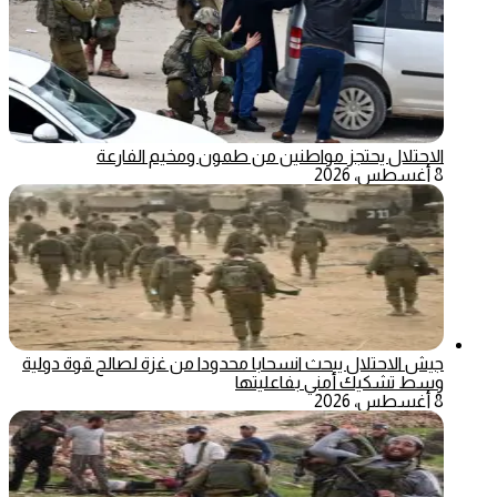
الاحتلال يحتجز مواطنين من طمون ومخيم الفارعة
8 أغسطس، 2026
جيش الاحتلال يبحث انسحابا محدودا من غزة لصالح قوة دولية
وسط تشكيك أمني بفاعليتها
8 أغسطس، 2026