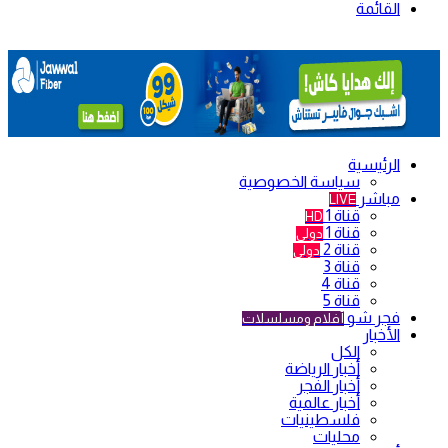
القائمة
الرئيسية
سياسة الخصوصية
مباشر
LIVE
قناة 1
HD
قناة 1
دولي
قناة 2
دولي
قناة 3
قناة 4
قناة 5
فجر شو
أفلام ومسلسلات
الأخبار
الكل
أخبار الرياضة
أخبار الفجر
أخبار عالمية
فلسطينيات
محليات