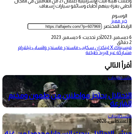
واعلنت هيئة البث الإسرائيلية اعتقال 21 من العاملين في المجال
الطبي بغزة بينهم أطباء وسائقو سيارات إسعاف.
الوسوم
خبر مميز
الرابط المختصر:
6 ديسمبر، 2023
آخر تحديث: 6 ديسمبر، 2023
2 دقائق
فيسبوك
‫X
لينكدإن
سكايب
ماسنجر
ماسنجر
واتساب
تيلقرام
مشاركة عبر البريد
طباعة
أقرأ التالي
فلسطينيات
8 أغسطس، 2026
الاحتلال يحتجز مواطنين من طمون ومخيم
الفارعة
فلسطينيات
8 أغسطس، 2026
جيش الاحتلال يبحث انسحابا محدودا من غزة