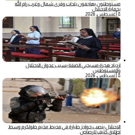
مستوطنون يهاجمون بلدات وقرى شمال وغرب رام الله
بحماية الاحتلال
8 أغسطس، 2026
ازدياد هجرة مسيحيي الضفة بسبب عدوان الاحتلال
والمستوطنين
8 أغسطس، 2026
الاحتلال ينصب حواجز طيارة في محيط مخيم طولكرم وسط
اطلاق كثيف للرصاص