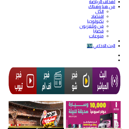
أهداف الرياضة
من هنا وهناك
الكل
اقتصاد
تكنولوجيا
فن وتلفزيون
قضايا
منوعات
فيديو
البث الاذاعي
FM
الوضع
المظلم