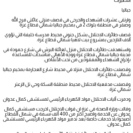
النصيرات
جباليا
وارتقى عشرات الشهداء والجرحى في قصف منزلي عائلتي فرج الله
وصقر في منطقة بلوك 2 في بمخيم جباليا شمالي قطاع غزة
قصف طائرات الاحتلال بشكل جنوني محيط مدرسة خليفة التي تؤوي
آلاف النازحين بمشروع بيت لاهيا شمالي قطاع غزة.
واستهدفت طائرات الاحتلال منزل لعائلة البرش في شارع حمودة في
مدينة جباليا شمالي قطاع غزة ووجه الأهالي مناشدات للمساعدة
بإخراج الشهداء والمفقودين من تحت الأنقاض.
وقصفت طائرات الاحتلال منزلا في محيط شارع العجارمة بمخيم جباليا
شمالي قطاع غزة.
وقصفت مدفعية الاحتلال محيط منطقة السكة وحي تل الزعتر
شمالي غزة.
ودمرت آليات الاحتلال مولد الكهرباء الرئيسي لمستشفى كمال عدوان
وقالت وزارة الصحة في غزة ان قوات الاحتلال اخرجت مستشفي كمال
عدوان عن الخدمة واصبح أكثر من 400 ألف نسمة في شمال القطاع
أصبحوا بلا خدمات خاصة بعد تدمير مولد الكهرباء الرئيسي لمستشفى
كمال عدوان.