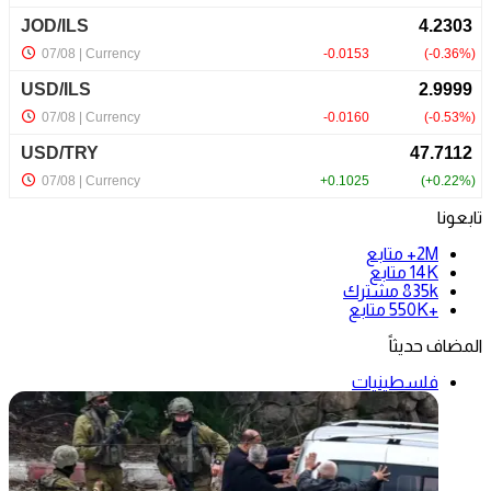
تابعونا
2M+
متابع
14K
متابع
835k
مشترك
+550K
متابع
المضاف حديثاً
فلسطينيات