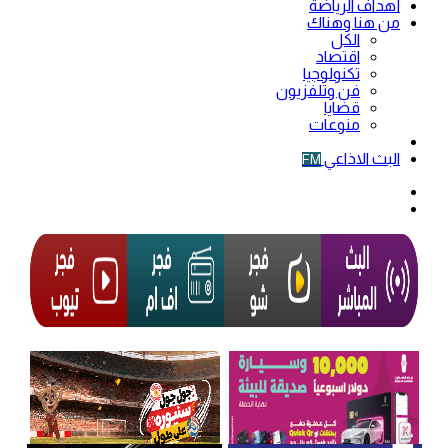
أهداف الرياضة
من هنا وهناك
الكل
اقتصاد
تكنولوجيا
فن وتلفزيون
قضايا
منوعات
فيديو
البث الاذاعي
FM
الوضع
المظلم