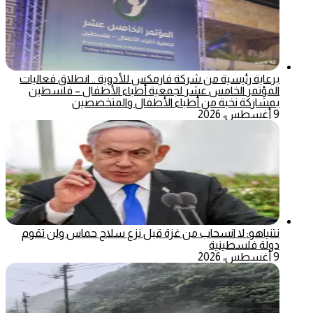
برعاية رئيسية من شركة فارمكس للأدوية .. انطلاق فعاليات
المؤتمر الخامس عشر لجمعية أطباء الأطفال – فلسطين
بمشاركة نخبة من أطباء الأطفال والمتخصصين
9 أغسطس، 2026
نتنياهو: لا انسحاب من غزة قبل نزع سلاح حماس ولن تقوم
دولة فلسطينية
9 أغسطس، 2026