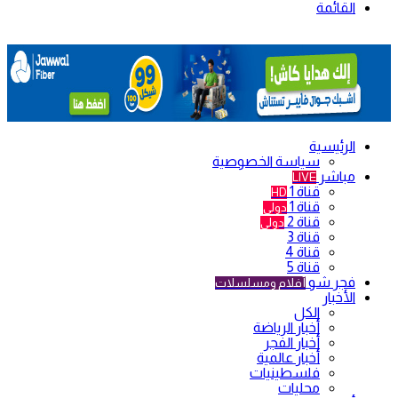
القائمة
الرئيسية
سياسة الخصوصية
مباشر
LIVE
قناة 1
HD
قناة 1
دولي
قناة 2
دولي
قناة 3
قناة 4
قناة 5
فجر شو
أفلام ومسلسلات
الأخبار
الكل
أخبار الرياضة
أخبار الفجر
أخبار عالمية
فلسطينيات
محليات