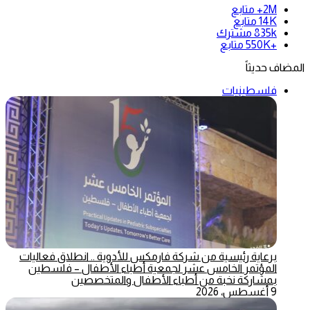
2M+
متابع
14K
متابع
835k
مشترك
+550K
متابع
المضاف حديثاً
فلسطينيات
برعاية رئيسية من شركة فارمكس للأدوية .. انطلاق فعاليات
المؤتمر الخامس عشر لجمعية أطباء الأطفال – فلسطين
بمشاركة نخبة من أطباء الأطفال والمتخصصين
9 أغسطس، 2026