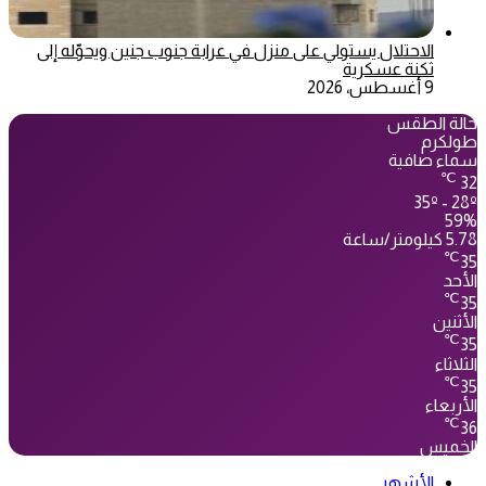
الاحتلال يستولي على منزل في عرابة جنوب جنين ويحوّله إلى
ثكنة عسكرية
9 أغسطس، 2026
حالة الطقس
طولكرم
سماء صافية
℃
32
35º - 28º
59%
5.78 كيلومتر/ساعة
℃
35
الأحد
℃
35
الأثنين
℃
35
الثلاثاء
℃
35
الأربعاء
℃
36
الخميس
الأشهر