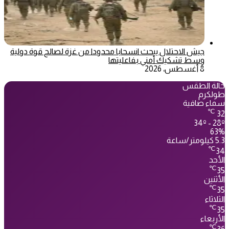
جيش الاحتلال يبحث انسحابا محدودا من غزة لصالح قوة دولية
وسط تشكيك أمني بفاعليتها
8 أغسطس، 2026
حالة الطقس
طولكرم
سماء صافية
℃
32
34º - 28º
63%
5.3 كيلومتر/ساعة
℃
34
الأحد
℃
35
الأثنين
℃
35
الثلاثاء
℃
35
الأربعاء
℃