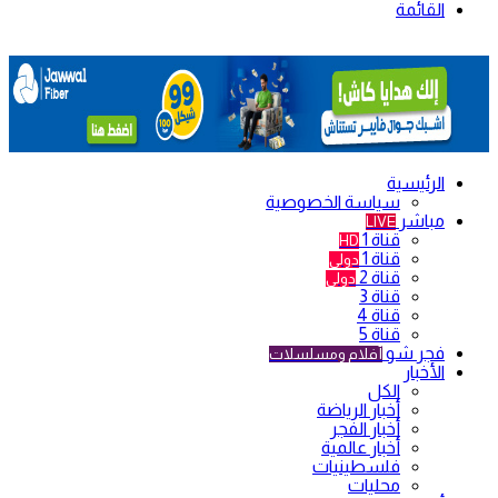
القائمة
الرئيسية
سياسة الخصوصية
مباشر
LIVE
قناة 1
HD
قناة 1
دولي
قناة 2
دولي
قناة 3
قناة 4
قناة 5
فجر شو
أفلام ومسلسلات
الأخبار
الكل
أخبار الرياضة
أخبار الفجر
أخبار عالمية
فلسطينيات
محليات