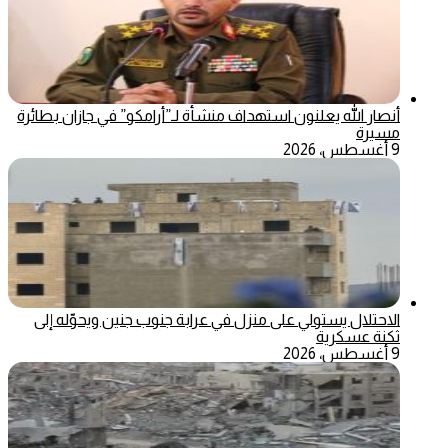
أنصار الله يعلنون استهداف منشأة لـ”أرامكو” في جازان بطائرة
مسيرة
9 أغسطس، 2026
الاحتلال يستولي على منزل في عرابة جنوب جنين ويحوّله إلى
ثكنة عسكرية
9 أغسطس، 2026