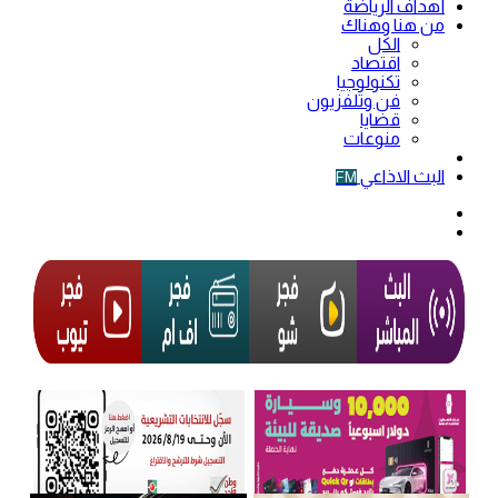
أهداف الرياضة
من هنا وهناك
الكل
اقتصاد
تكنولوجيا
فن وتلفزيون
قضايا
منوعات
فيديو
البث الاذاعي
FM
الوضع
المظلم