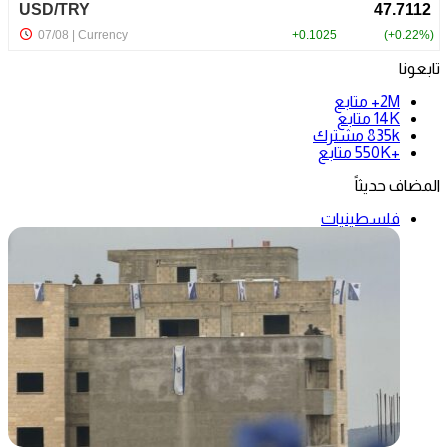
تابعونا
2M+
متابع
14K
متابع
835k
مشترك
+550K
متابع
المضاف حديثاً
فلسطينيات