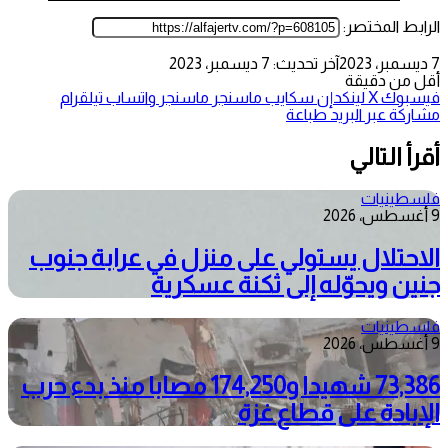
الرابط المختصر:
7 ديسمبر، 2023
آخر تحديث: 7 ديسمبر، 2023
أقل من دقيقة
فيسبوك
‫X
لينكدإن
سكايب
ماسنجر
ماسنجر
واتساب
تيلقرام
مشاركة عبر البريد
طباعة
أقرأ التالي
فلسطينيات
9 أغسطس، 2026
الاحتلال يستولي على منزل في عرابة جنوب
جنين ويحوّله إلى ثكنة عسكرية
فلسطينيات
9 أغسطس، 2026
73,386 شهيدا و174,250 مصابا منذ بدء حرب
الإبادة على قطاع غزة