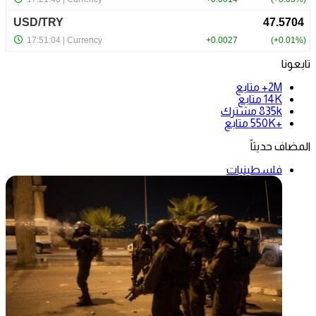
تابعونا
2M+
متابع
14K
متابع
835k
مشترك
+550K
متابع
المضاف حديثاً
فلسطينيات