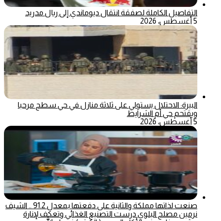
التفاصيل الكاملة لصفقة انتقال ديوماندي إلى ريال مدريد
5 أغسطس، 2026
البيرة: الاحتلال يستولي على ثلاثة منازل في حي سطح مرحبا
ويقتحم حي أم الشرايط
5 أغسطس، 2026
صنعت لذاتها مملكة والثانية على دفعتها بمعدل 91.2 .. الشيف
نرمين مصلح البلوي درست التصنيع الغذائي وتعكف لإنارة