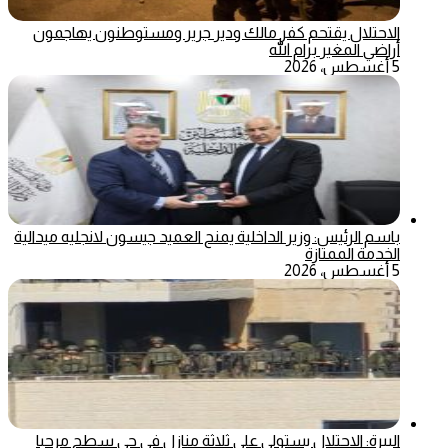
الاحتلال يقتحم كفر مالك ودير جرير ومستوطنون يهاجمون
أراضي المغير برام الله
5 أغسطس، 2026
باسم الرئيس: وزير الداخلية يمنح العميد جيسون لانجليه ميدالية
الخدمة الممتازة
5 أغسطس، 2026
البيرة: الاحتلال يستولي على ثلاثة منازل في حي سطح مرحبا