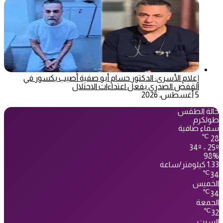
إعلام الأسرى: الدكتور حسام أبو صفية أُصيب بكسور في
القفص الصدري بفعل اعتداءات الاحتلال
5 أغسطس، 2026
حالة الطقس
طولكرم
سماء صافية
℃
28
34º - 25º
98%
1.33 كيلومتر/ساعة
℃
34
الخميس
℃
34
الجمعة
℃
32
السبت