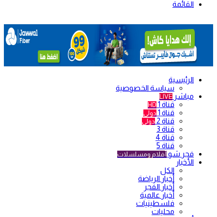
القائمة
الرئيسية
سياسة الخصوصية
مباشر
LIVE
قناة 1
HD
قناة 1
دولي
قناة 2
دولي
قناة 3
قناة 4
قناة 5
فجر شو
أفلام ومسلسلات
الأخبار
الكل
أخبار الرياضة
أخبار الفجر
أخبار عالمية
فلسطينيات
محليات