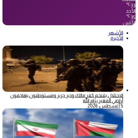
℃
33
الأحد
℃
35
الأثنين
الأشهر
الأخيرة
الاحتلال يقتحم كفر مالك ودير جرير ومستوطنون يهاجمون
أراضي المغير برام الله
5 أغسطس، 2026