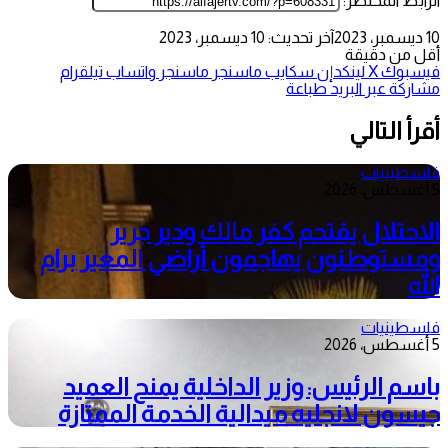
الرابط المختصر:
10 ديسمبر، 2023
آخر تحديث: 10 ديسمبر، 2023
أقل من دقيقة
فيسبوك
‫X
لينكدإن
سكايب
ماسنجر
ماسنجر
واتساب
تيلقرام
مشاركة عبر البريد
طباعة
أقرأ التالي
فلسطينيات
5 أغسطس، 2026
الاحتلال يقتحم كفر مالك ودير جرير
ومستوطنون يهاجمون أراضي المغير برام
الله
فلسطينيات
5 أغسطس، 2026
باسم الرئيس: وزير الداخلية يمنح العميد
جيسون لانجليه ميدالية الخدمة الممتازة