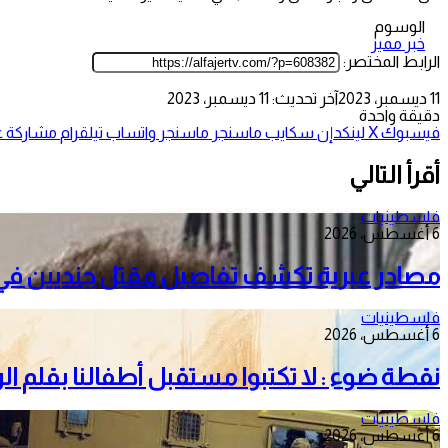
الوسوم
خبر مميز
الرابط المختصر:
11 ديسمبر، 2023
آخر تحديث: 11 ديسمبر، 2023
دقيقة واحدة
فيسبوك
‫X
لينكدإن
سكايب
ماسنجر
ماسنجر
واتساب
تيلقرام
مشاركة عب
أقرأ التالي
فلسطينيات
6 أغسطس، 2026
مصادر عبرية تكشف تفاصيل مقتل جنديين في 
فلسطينيات
6 أغسطس، 2026
نقطة ضوء : لا تكتبوا مستقبل أطفالنا بقلم ا
فلسطينيات
6 أغسطس، 2026