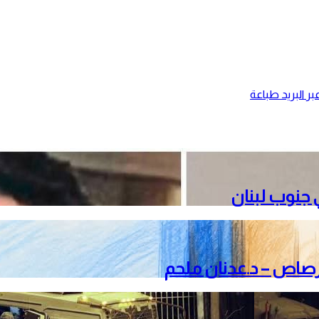
ر البريد
طباعة
جنوب لبنان
لرصاص – د.عدنان ملحم