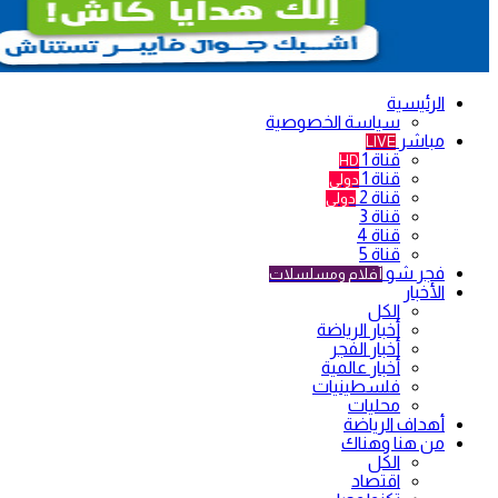
الرئيسية
سياسة الخصوصية
مباشر
LIVE
قناة 1
HD
قناة 1
دولي
قناة 2
دولي
قناة 3
قناة 4
قناة 5
فجر شو
أفلام ومسلسلات
الأخبار
الكل
أخبار الرياضة
أخبار الفجر
أخبار عالمية
فلسطينيات
محليات
أهداف الرياضة
من هنا وهناك
الكل
اقتصاد