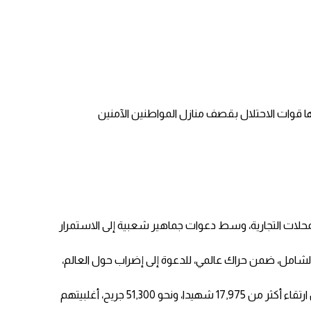
يوم الـ66 على قطاع غزة، وبالمجازر البشعة التي ارتكبتها قوات الاحتلال بقصف منازل المواطنين الآمنين
لمحلات التجارية، وسط دعوات جماهير شعبية إلى الاستمرار
لشامل، ضمن حراك عالمي، للدعوة إلى إضراب حول العالم،
ومنذ السابع من تشرين الأول/ أكتوبر الماضي، تشن قوات الاحتلال الإسرائيلي عدوانا شاملا على شعبنا في قطاع غزة والضفة الغربية، أسفر عن ارتقاء أكثر من 17,975 شهيدا، ونحو 51,300 جريح، أغلبيتهم