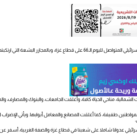
عمّ الإضراب الشامل محافظات الوطن، اليوم الإثنين، تنديدا بالعدوان الإسرائيلي المتواصل لل
لشمالية، مناحي الحياة كافة، وأُغلقت الجامعات، والبنوك والمصارف، وا
اطنين طفيفة، كما أغلقت المصانع والمعامل أبوابها. ويأتي الإضراب ا