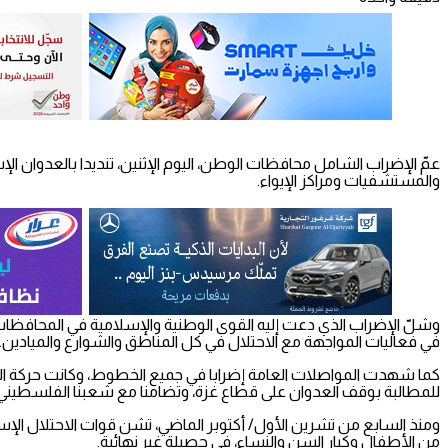
والمستشفيات ومراكز الإيواء.
وشلّ الإضراب الذي دعت إليه القوى الوطنية والإسلامية في المحافظات ا
في فعاليات المواجهة مع الاحتلال في كل المناطق والشوارع والميادين.
كما شهدت المواصلات العامة إضرابا في جميع الخطوط، وكانت حركة المو
للمطالبة بوقف العدوان على قطاع غزة، وتضامنا مع شعبنا الفلسطيني.
من الأطفال وكبار السن والنساء، في حصيلة غير نهائية.