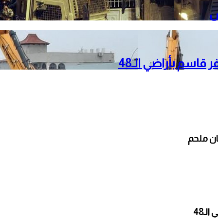
قاسم بأراضي الـ48
ان ملحم
ـ48