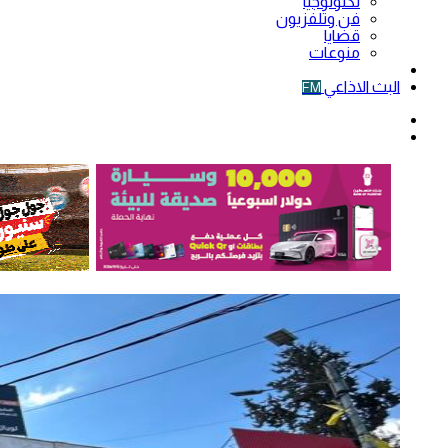
تكنولوجيا
فن وتلفزيون
قضايا
منوعات
فيديو
البث الاذاعي
FM
الوضع
المظلم