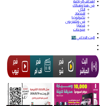
أهداف الرياضة
من هنا وهناك
الكل
اقتصاد
تكنولوجيا
فن وتلفزيون
قضايا
منوعات
فيديو
البث الاذاعي
FM
الوضع
المظلم