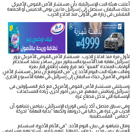
أعلنت هيئة البث الإسرائيلية، بأن مستشار الأمن القومي الأميركي
جيك ساليفان، سيصل إلى إسرائيل ما بين يومي الخميس أو الجمعة
المقبلين في زيارة هي الأولى منذ اندلاع الحرب.
لأول مرة منذ اندلاع الحرب.. مستشار الأمن القومي الأمريكي يزور
إسرائيل نهاية هذا الأسبوعالسيناتور بيرني ساندر ينتقد استخدام
الولايات المتحدة “الفيتو” ضد قرار وقف إطلاق النار بغزة
وقالت هيئة البث اليوم الأحد إن “من المتوقع أن يصل مستشار الأمن
القومي الأميركي جيك ساليفان إلى إسرائيل في نهاية الأسبوع الجاري”.
وسيلتقي مستشار الأمن القومي الأمريكي مع كبار المسؤولين في
إسرائيل ويناقش معهم، من بين أمور أخرى، زيادة المساعدات
الإنسانية التي تدخل قطاع غزة.
وفي سياق متصل، أكد رئيس الوزراء الإسرائيلي، بنيامين نتنياهو، أن
الحرب في غزة هي حاليا في ذروتها، ولكنها “بداية النهاية” لحركة
“حماس” الفلسطينية.
وقال نتنياهو، في بيان، اليوم الأحد: “في الأيام الأخيرة، استسلم
العشرات من مخربي حماس لقواتنا.. إنهم يلقون أسلحتهم ويسلمون