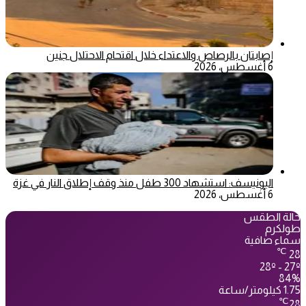
إصابتان بالرصاص والاعتداء خلال اقتحام الاحتلال جنين
6 أغسطس، 2026
اليونيسف: استشهاد 300 طفل منذ وقف إطلاق النار في غزة
6 أغسطس، 2026
حالة الطقس
طولكرم
سماء صافية
℃
28
28º - 27º
84%
1.75 كيلومتر/ساعة
℃
28