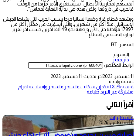
أنفسهم لمحاربينا الأبطال.. سيستغرق الأمر مزيدا من الوقت،
فالحرب في ذروتها، ولكن هذه هي بداية النهاية لحماس”.
ويشهد قطاع غزة وضعا إنسانيا حرجا بسبب الحرب التي يشنها الجيش
الإسرائيلي منذ أكثر من شهرين، والتي أسفرت عن مقتل أكثر من
17997 مواطنا حتى الآن وإصابة نحو 49 ألفاً آخرين حسب آخر تقرير
لوزارة الصحة في القطاع.
المصدر: RT
الوسوم
خبر مميز
الرابط المختصر:
11 ديسمبر، 2023
آخر تحديث: 11 ديسمبر، 2023
دقيقة واحدة
فيسبوك
‫X
لينكدإن
سكايب
ماسنجر
ماسنجر
واتساب
تيلقرام
مشاركة عبر البريد
طباعة
أقرأ التالي
فلسطينيات
6 أغسطس، 2026
إصابة مسن بجروح ورضوض إثر اعتداء جيش