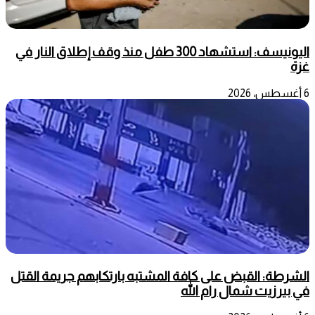
اليونيسف: استشهاد 300 طفل منذ وقف إطلاق النار في
غزة
6 أغسطس، 2026
الشرطة: القبض على كافة المشتبه بارتكابهم جريمة القتل
في بيرزيت شمال رام الله