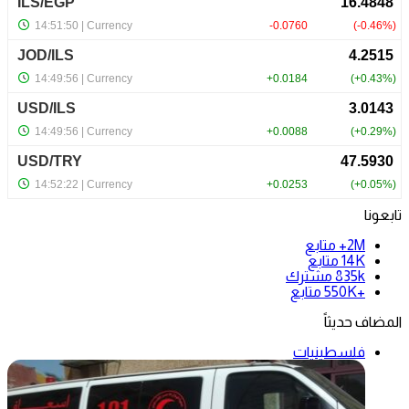
تابعونا
2M+
متابع
14K
متابع
835k
مشترك
+550K
متابع
المضاف حديثاً
فلسطينيات