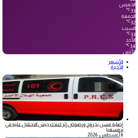
الخميس
℃
33
الجمعة
℃
32
السبت
℃
33
الأحد
℃
34
الأثنين
الأشهر
الأخيرة
إصابة مسن بجروح ورضوض إثر اعتداء جيش الاحتلال عليه في
ترمسعيا
6 أغسطس، 2026