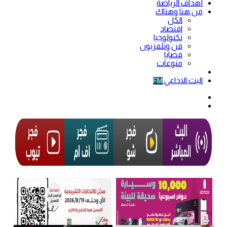
أهداف الرياضة
من هنا وهناك
الكل
اقتصاد
تكنولوجيا
فن وتلفزيون
قضايا
منوعات
فيديو
البث الاذاعي
FM
الوضع
المظلم