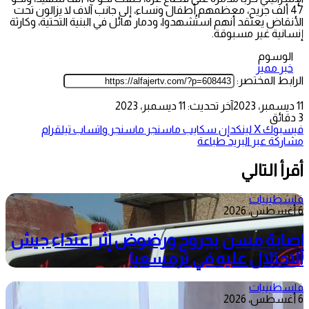
47 ألف جريح، معظمهم أطفال ونساء، إلى جانب آلاف لا يزالون تحت
الأنقاض يعتقد أنهم استُشهدوا، ودمار هائل في البنية التحتية، وكارثة
إنسانية غير مسبوقة.
الوسوم
خبر مميز
الرابط المختصر:
11 ديسمبر، 2023
آخر تحديث: 11 ديسمبر، 2023
3 دقائق
فيسبوك
‫X
لينكدإن
سكايب
ماسنجر
ماسنجر
واتساب
تيلقرام
مشاركة عبر البريد
طباعة
أقرأ التالي
فلسطينيات
6 أغسطس، 2026
إصابة مسن بجروح ورضوض إثر اعتداء جيش
الاحتلال عليه في ترمسعيا
فلسطينيات
6 أغسطس، 2026