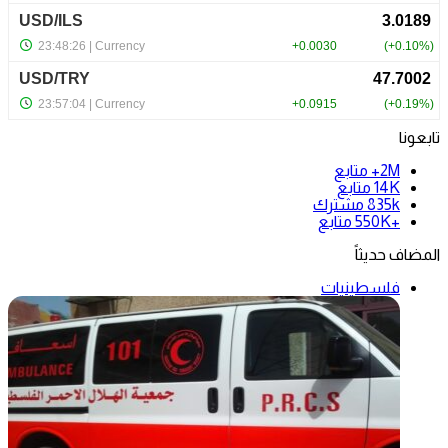
تابعونا
2M+
متابع
14K
متابع
835k
مشترك
+550K
متابع
المضاف حديثاً
فلسطينيات