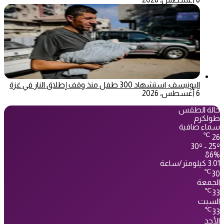
اليونيسف: استشهاد 300 طفل منذ وقف إطلاق النار في غزة
6 أغسطس، 2026
حالة الطقس
طولكرم
سماء صافية
℃
26
30º - 25º
86%
3.01 كيلومتر/ساعة
℃
30
الجمعة
℃
33
السبت
℃
33
الأحد