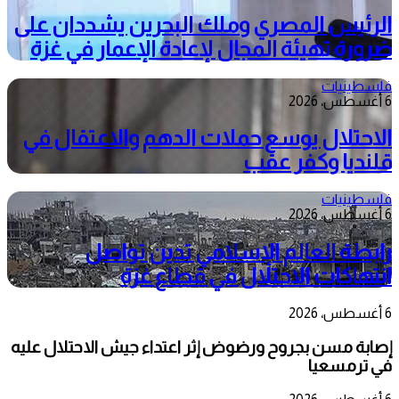
الرئيس المصري وملك البحرين يشددان على
ضرورة تهيئة المجال لإعادة الإعمار في غزة
فلسطينيات
6 أغسطس، 2026
الاحتلال يوسع حملات الدهم والاعتقال في
قلنديا وكفر عقب
فلسطينيات
6 أغسطس، 2026
رابطة العالم الإسلامي تدين تواصل
انتهاكات الاحتلال في قطاع غزة
6 أغسطس، 2026
إصابة مسن بجروح ورضوض إثر اعتداء جيش الاحتلال عليه
في ترمسعيا