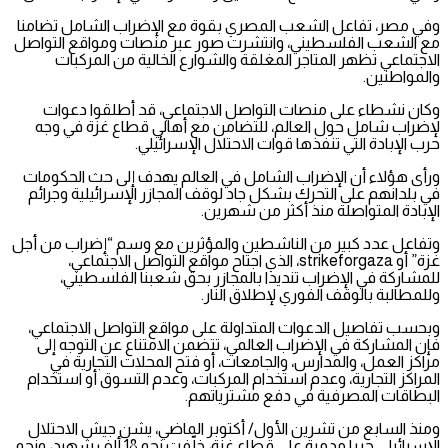
وفي مصر، تفاعل الشعب المصري بقوة مع الإضراب الشامل تضامنا
مع الشعب الفلسطيني، وانتشرت صور عبر منصات ومواقع التواصل
الاجتماعي تظهر المتاجر المغلقة والشوارع الخالية من المركبات
والمواطنين.
وكان نشطاء على منصات التواصل الاجتماعي، قد أطلقوا دعوات
لإضراب شامل حول العالم، للتضامن مع أهالي قطاع غزة في وجه
حرب الإبادة التي تنفذها قوات الاحتلال الإسرائيلي.
ورأى هؤلاء أن الإضراب الشامل في العالم يهدف إلى حث الحكومات
في بلدانهم على التحرك بشكل جاد لوقف المجازر الإسرائيلية وجرائم
الإبادة المتواصلة منذ أكثر من شهرين.
وتفاعل عدد كبير من الناشطين والمؤثرين مع وسم “إضراب من أجل
غزة” أو strikeforgaza، الذي اجتاح مواقع التواصل الاجتماعي،
للمشاركة في الإضراب تنديدا بالمجازر بحق شعبنا الفلسطيني،
وللمطالبة بالوقف الفوري لإطلاق النار.
وبحسب تفاصيل الدعوات المتداولة على مواقع التواصل الاجتماعي،
فإن المشاركة في الإضراب العالمي، تتضمن الامتناع عن التوجه إلى
مراكز العمل، والمدارس، والجامعات، أو فتح المحلات التجارية في
المراكز التجارية، وعدم استخدام المركبات، وعدم التسوق أو استخدام
البطاقات المصرفية في دفع مشترياتهم.
ومنذ السابع من تشرين الأول/ أكتوبر الماضي، يشن جيش الاحتلال
الإسرائيلي حربا مدمرة على قطاع غزة، خلّفت نحو 18 ألف شهيد، ونحو