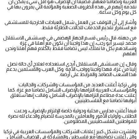
الغربية وتضامنا معهم، مضيفا أن الإضراب هو أقل شيء يمكن أن
نقدمه إليهم في هذه الظروف الصعبة والمؤلمة التي يمرون بها في
كل يوم وكل ساعة.
وأشار إلى أن التوقف عن العمل شمل العيادات الخارجية للمستشفى
مع استمرار تقديم الخدمات للحالات الطارئة فقط.
من جهته، قال رئيس قسم الجهاز الهضمي في مستشفى الاستقلال
محمد تيسير أبو رجب، إن هذا واجبنا أن نكون مع أهلنا في غزة
ونساندهم بكل ما نملك، ليس تضامنا فقط بالكلام فهم أهلنا ونحن
أهلهم.
وقال، إن مستشفى الاستقلال أبدى استعداده لعلاج أي حالة تصل
إلينا من غزة، فهذا واجبنا وواجب الأمة وكل العرب والمسلمين بدعم
هذا الشعب الصامد والمرابط على أرضه.
وفي تركيا، أعلنت العديد من المؤسسات والشركات، والجاليات
والمؤسسات العربية التزامها بالإضراب الشامل تضامنا مع غزة. كما
أعلنت عدة مطاعم التزامها بالإضراب الشامل، وقالت إنها ستغلق
أبوابها تضامنا مع الفلسطينيين.
فيما أعلنت مدارس محلية ودولية خاصة الإلتزام بالإضراب، ودعت
الطلاب وأولياء الأمور والعاملين بالمدرسة للصيام والدعاء لله نصرة
للمواطنين الفلسطينيين المظلومين.
وانتشرت بشكل كبير إعلانات الشركات والمؤسسات العربية في تركيا
والتي أعلنت تضامنها مع فلسطين والمشاركة في الإضراب الشامل.