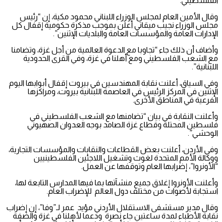
الفلسطيني.
وقال الأمين العام لمجلس الوزراء اللبناني محمود مكية، إن “رئيس
مجلس الوزراء نجيب ميقاتي أعلن بموجب مذكرة حكومية إقفال كل
الإدارات العامة والمؤسسات العامة والبلديات الإثنين”.
وأضاف أن ذلك جاء “تجاوبا مع الدعوة العالمية من أجل غزة، وتضامنا
مع الشعب الفلسطيني ومع أهلنا في غزة، وفي القرى الحدودية
اللبنانية”.
وفي السياق، أعلنت نقابة المهندسين في بيروت إقفال أبوابها اليوم
الإثنين في المركز الرئيس في العاصمة اللبنانية بيروت، ومراكزها
الفرعية في المناطق الأخرى.
وأعلنت النقابة في بيان “تضامنها مع الشعب الفلسطيني في
فلسطين المحتلة وقطاع غزة الصامد بوجه العدوان الصهيوني
الوحشي”.
وفي الأردن، أعلنت بعض القطاعات والنقابات والمؤسسات التجارية،
ووكالة الأمم المتحدة لغوث وتشغيل اللاجئين الفلسطينيين
“الأونروا”، إضرابها العام وتوقفها عن العمل.
وأعلنت الأونروا إغلاق جميع منشآتها بما فيها المدارس التابعة لها،
استجابة لأصوات من مختلف دول العالم للإضراب العام.
وقال مدير مستشفى الاستقلال الأردني مؤيد عمر لـ”وفا”، إن إضراب
نقابة الأطباء لمدة ساعتين جاء نصرة ودعما لأهلنا في غزة والضفة