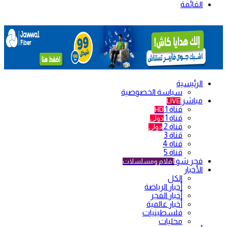
القائمة
الرئيسية
سياسة الخصوصية
مباشر
LIVE
قناة 1
HD
قناة 1
دولي
قناة 2
دولي
قناة 3
قناة 4
قناة 5
فجر شو
أفلام ومسلسلات
الأخبار
الكل
أخبار الرياضة
أخبار الفجر
أخبار عالمية
فلسطينيات
محليات