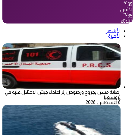
℃
35
الأثنين
℃
35
الثلاثاء
الأشهر
الأخيرة
إصابة مسن بجروح ورضوض إثر اعتداء جيش الاحتلال عليه في
ترمسعيا
6 أغسطس، 2026